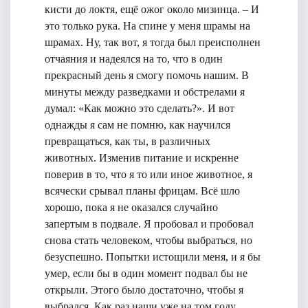
кисти до локтя, ещё ожог около мизинца. – И
это только рука. На спине у меня шрамы на
шрамах. Ну, так вот, я тогда был преисполнен
отчаяния и надеялся на то, что в один
прекрасный день я смогу помочь нашим. В
минуты между разведками и обстрелами я
думал: «Как можно это сделать?». И вот
однажды я сам не помню, как научился
превращаться, как ты, в различных
животных. Изменив питание и искренне
поверив в то, что я то или иное животное, я
всячески срывал планы фрицам. Всё шло
хорошо, пока я не оказался случайно
запертым в подвале. Я пробовал и пробовал
снова стать человеком, чтобы выбраться, но
безуспешно. Попытки истощили меня, и я бы
умер, если бы в один момент подвал бы не
открыли. Этого было достаточно, чтобы я
выбрался. Как раз наши уже на том году