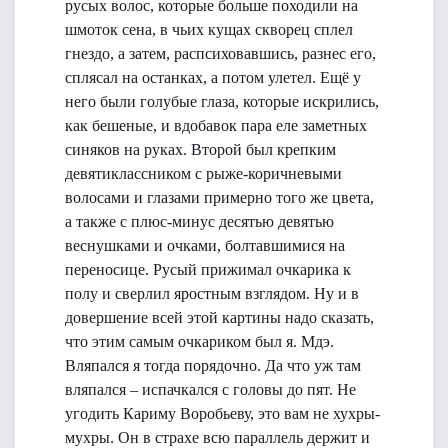
русых волос, которые больше походили на
шмоток сена, в чьих кущах скворец сплел
гнездо, а затем, распсиховавшись, разнес его,
сплясал на останках, а потом улетел. Ещё у
него были голубые глаза, которые искрились,
как бешеные, и вдобавок пара еле заметных
синяков на руках. Второй был крепким
девятиклассником с рыже-коричневыми
волосами и глазами примерно того же цвета,
а также с плюс-минус десятью девятью
веснушками и очками, болтавшимися на
переносице. Русый прижимал очкарика к
полу и сверлил яростным взглядом. Ну и в
довершение всей этой картины надо сказать,
что этим самым очкариком был я. Мдэ.
Вляпался я тогда порядочно. Да что уж там
вляпался – испачкался с головы до пят. Не
угодить Кариму Воробьеву, это вам не хухры-
мухры. Он в страхе всю параллель держит и