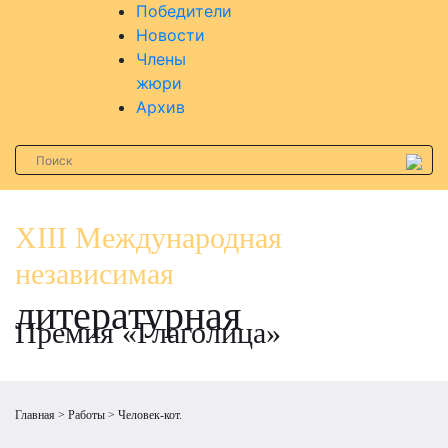
Победители
Новости
Члены
жюри
Архив
XIII Международная
независимая
литературная
Премия «Глаголица»
Главная
Работы
Человек-кот.