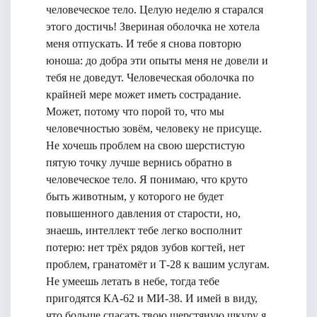
человеческое тело. Целую неделю я старался
этого достичь! Звериная оболочка не хотела
меня отпускать. И тебе я снова повторю
юноша: до добра эти опыты меня не довели и
тебя не доведут. Человеческая оболочка по
крайней мере может иметь сострадание.
Может, потому что порой то, что мы
человечностью зовём, человеку не присуще.
Не хочешь проблем на свою шерстистую
пятую точку лучше вернись обратно в
человеческое тело. Я понимаю, что круто
быть животным, у которого не будет
повышенного давления от старости, но,
знаешь, интеллект тебе легко восполнит
потерю: нет трёх рядов зубов когтей, нет
проблем, гранатомёт и Т-28 к вашим услугам.
Не умеешь летать в небе, тогда тебе
пригодятся КА-62 и МИ-38. И имей в виду,
что больше спасать твою шерстяную шкуру я