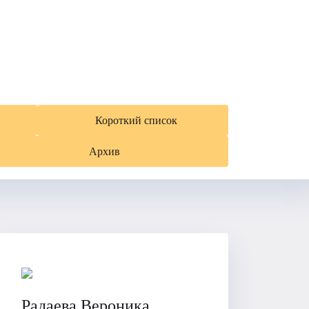
Короткий список
Архив
Радаева Вероника