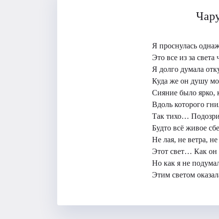
Чар
Я проснулась однаж
Это все из за света
Я долго думала отку
Куда же он душу мо
Сияние было ярко, 
Вдоль которого гни
Так тихо… Подозрит
Будто всë живое сб
Не лая, не ветра, н
Этот свет… Как он 
Но как я не подумал
Этим светом оказа