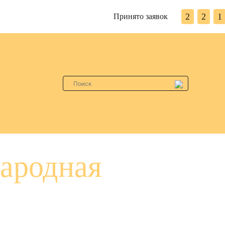
2
2
1
Принято заявок
ародная