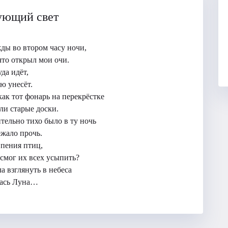
ующий свет
ды во втором часу ночи,
 что открыл мои очи.
да идëт,
ю унесëт.
как тот фонарь на перекрëстке
ли старые доски.
ельно тихо было в ту ночь
ежало прочь.
е пения птиц,
смог их всех усыпить?
а взглянуть в небеса
лась Луна…