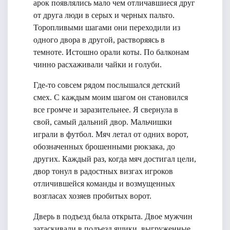
арок появлялись мало чем отличавшиеся друг
от друга люди в серых и черных пальто.
Торопливыми шагами они переходили из
одного двора в другой, растворяясь в
темноте. Истошно орали коты. По балконам
чинно расхаживали чайки и голуби.
Где-то совсем рядом послышался детский
смех. С каждым моим шагом он становился
все громче и заразительнее. Я свернула в
свой, самый дальний двор. Мальчишки
играли в футбол. Мяч летал от одних ворот,
обозначенных брошенными рюкзака, до
других. Каждый раз, когда мяч достигал цели,
двор тонул в радостных визгах игроков
отличившейся команды и возмущенных
возгласах хозяев пробитых ворот.
Дверь в подъезд была открыта. Двое мужчин
затаскивали в подъезд ящики, выгруженные