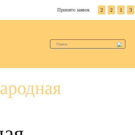
2
2
1
3
Принято заявок
ародная
ная