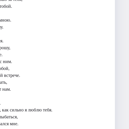
тобой.
 мною.
у.
я.
рошу,
е.
с ним.
обой,
й встрече.
ать,
 нам.
,
, как сильно я люблю тебя.
лыбаться,
ался мне.