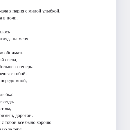
ала я парня с милой улыбкой,
а в ночи.
алось
згляда на меня.
ко обнимать.
ой свела,
большего теперь.
мею я с тобой.
 передо мной,
улыбка!
всегда.
отова,
бимый, дорогой.
 с тобой всё было хорошо.
аю за тебя,