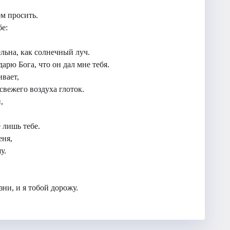
ом просить.
бе:
льна, как солнечный луч.
арю Бога, что он дал мне тебя.
вает,
свежего воздуха глоток.
,
 лишь тебе.
еня,
у.
ни, и я тобой дорожу.