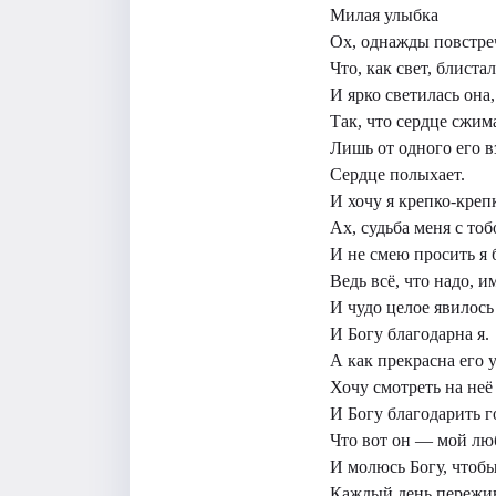
Милая улыбка
Ох, однажды повстреч
Что, как свет, блистал
И ярко светилась она,
Так, что сердце сжим
Лишь от одного его в
Сердце полыхает.
И хочу я крепко-креп
Ах, судьба меня с тоб
И не смею просить я 
Ведь всё, что надо, и
И чудо целое явилось
И Богу благодарна я.
А как прекрасна его 
Хочу смотреть на неё 
И Богу благодарить г
Что вот он — мой лю
И молюсь Богу, чтобы
Каждый день пережив