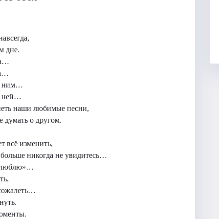
…
навсегда,
м дне.
га…
та…
 с ним…
с ней…
петь наши любимые песни,
 думать о другом.
т всё изменить,
ы больше никогда не увидитесь…
 «люблю»…
ть,
 сожалеть…
нуть.
оменты.