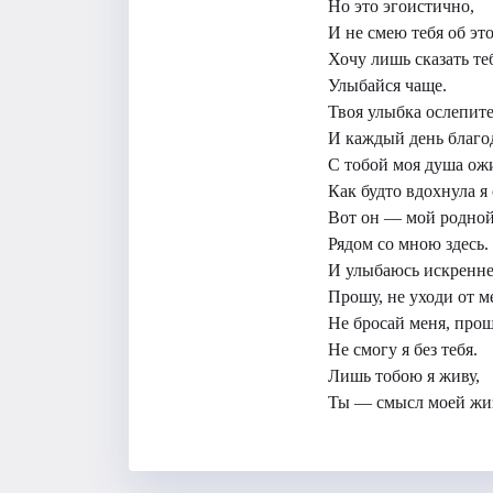
Но это эгоистично,
И не смею тебя об эт
Хочу лишь сказать те
Улыбайся чаще.
Твоя улыбка ослепите
И каждый день благод
С тобой моя душа ожи
Как будто вдохнула я 
Вот он — мой родной
Рядом со мною здесь.
И улыбаюсь искренне
Прошу, не уходи от м
Не бросай меня, прош
Не смогу я без тебя.
Лишь тобою я живу,
Ты — смысл моей жиз