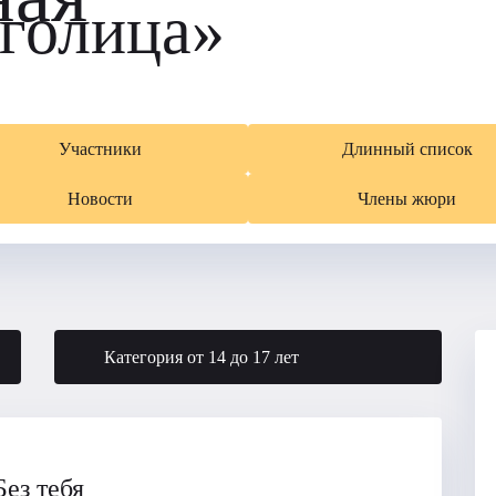
голица»
Участники
Длинный список
Новости
Члены жюри
Категория от 14 до 17 лет
Без тебя