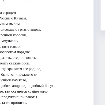
м сердцем
России с Китаем,
льным мылом
присохшую грязь отдирая.
ерепной коробки,
коммуналке,
, злые мысли
кособоком порядке.
разить, стерилизовать,
леить свежие обои,
 где хранится все родное,
о было, от «прежнего я».
ищенной памятью,
работе андроид, подобный богу:
е, там останется крайне мало,
и продуктивной работы.
, та же прописка,