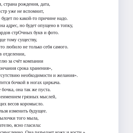
и, страна рождения, дата,
стр уже не вспомнит,
о будет по какой-то причине надо.
а адрес, но будет опущено в топку,
иардов стрОчных букв и фото.
дце тому существу,
-то любило не только себя самого.
в отделении,
елю за счёт компании
ончания срока хранения»,
тсутствию необходимости и желания».
ится бочкой в ногах циркача.
 бочка, она так же пуста.
 неимением грязных мыслей,
их весов коромысло.
льзя изменить будущее.
тылочки того мыла,
телю, ясно гласила:
смысленно. Она разъедает кожу и кости.»