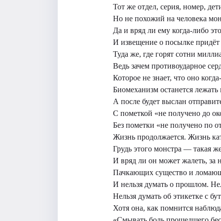
Тот же отдел, серия, номер, дет
Но не похожий на человека мон
Да и вряд ли ему когда-либо эт
И извещение о посылке придёт н
Туда же, где горят сотни милл
Ведь зачем противоударное сер
Которое не знает, что оно когда
Биомеханизм останется лежать 
А после будет выслан отправит
С пометкой «не получено до ок
Без пометки «не получено по о
Жизнь продолжается. Жизнь кат
Грудь этого монстра — такая же
И вряд ли он может жалеть, за
Пачкающих существо и ломающ
И нельзя думать о прошлом. Не
Нельзя думать об этикетке с бу
Хотя она, как помнится наблюда
«Смывать боль прошедшего бес