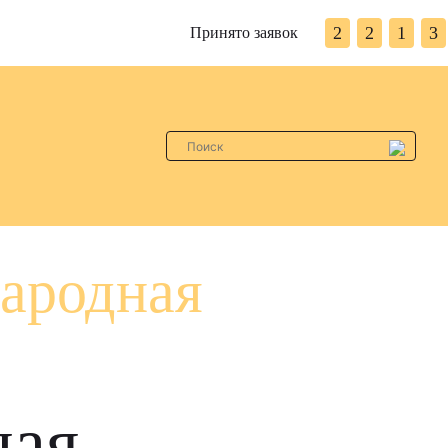
2
2
1
3
Принято заявок
ародная
ная