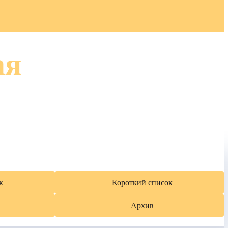
ая
к
Короткий список
Архив