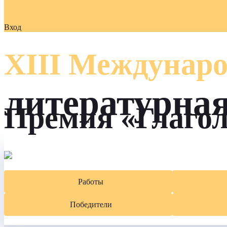
Вход
XIII Междунаро
литературна
Премия «Глаго
Работы
Победители