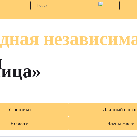
дная независим
я
лица»
Участники
Длинный списо
Новости
Члены жюри