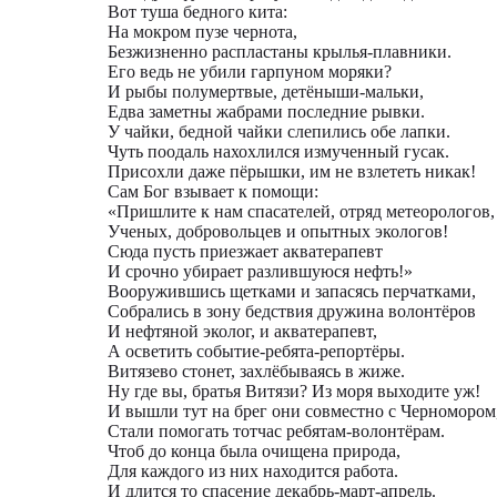
Вот туша бедного кита:
На мокром пузе чернота,
Безжизненно распластаны крылья-плавники.
Его ведь не убили гарпуном моряки?
И рыбы полумертвые, детёныши-мальки,
Едва заметны жабрами последние рывки.
У чайки, бедной чайки слепились обе лапки.
Чуть поодаль нахохлился измученный гусак.
Присохли даже пёрышки, им не взлететь никак!
Сам Бог взывает к помощи:
«Пришлите к нам спасателей, отряд метеорологов,
Ученых, добровольцев и опытных экологов!
Сюда пусть приезжает акватерапевт
И срочно убирает разлившуюся нефть!»
Вооружившись щетками и запасясь перчатками,
Собрались в зону бедствия дружина волонтёров
И нефтяной эколог, и акватерапевт,
А осветить событие-ребята-репортёры.
Витязево стонет, захлёбываясь в жиже.
Ну где вы, братья Витязи? Из моря выходите уж!
И вышли тут на брег они совместно с Черномором
Стали помогать тотчас ребятам-волонтёрам.
Чтоб до конца была очищена природа,
Для каждого из них находится работа.
И длится то спасение декабрь-март-апрель.