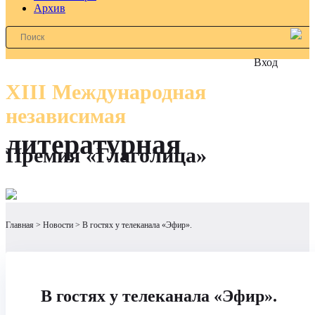
Архив
Вход
XIII Международная
независимая
литературная
Премия «Глаголица»
Главная
Новости
В гостях у телеканала «Эфир».
В гостях у телеканала «Эфир».