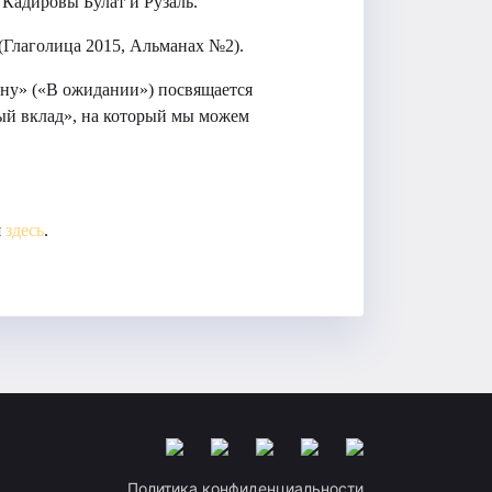
 Кадировы Булат и Рузаль.
Глаголица 2015, Альманах №2).
ну» («В ожидании») посвящается
ый вклад», на который мы можем
я
здесь
.
Политика конфиденциальности