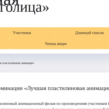
голица»
Участники
Длинный список
Члены жюри
я пластилиновая анимация»
оминации «Лучшая пластилиновая анимаци
тилиновый анимационный фильм по произведениям участников 