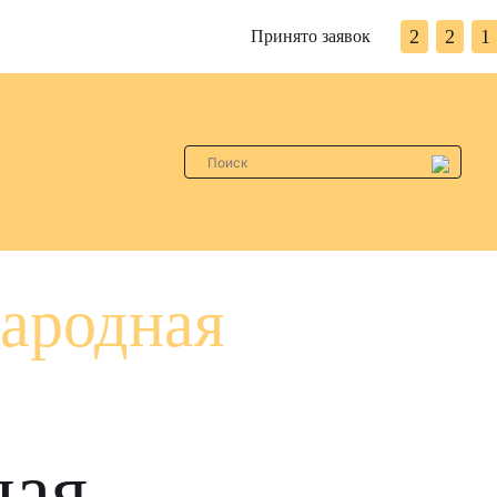
2
2
1
Принято заявок
ародная
ная