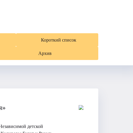
Короткий список
Архив
я»
Независимой детской