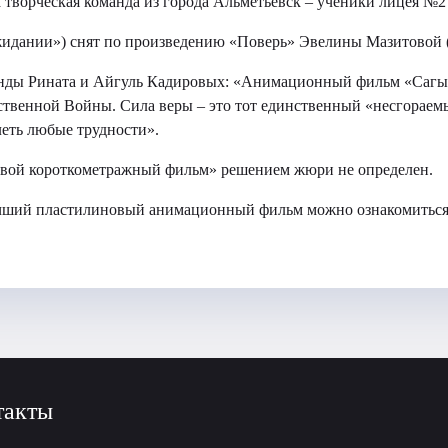
 творческая команда из города Альметьевск – ученики лицея №2
дании») снят по произведению «Поверь» Эвелины Мазитовой (
анды Рината и Айгуль Кадировых: «Анимационный фильм «Сагы
ственной Войны. Сила веры – это тот единственный «несгораем
леть любые трудности».
вой короткометражный фильм» решением жюри не определен.
учший пластилиновый анимационный фильм можно ознакомитьс
такты