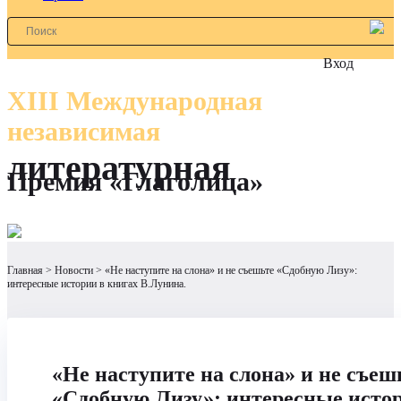
Вход
XIII Международная
независимая
литературная
Премия «Глаголица»
Главная
Новости
«Не наступите на слона» и не съешьте «Сдобную Лизу»:
интересные истории в книгах В.Лунина.
«Не наступите на слона» и не съеш
«Сдобную Лизу»: интересные исто