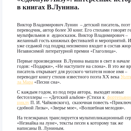
в книгах В.Лунина.
Виктор Владимирович Лунин – детский писатель, поэт
переводчик, автор более 30 книг. Его стихами говорят г
мультфильмов и аудиосказок. Виктор Владимирович –
желанный гость книжных фестивалей и мероприятий. И
уже седьмой год подряд неизменно входит в состав жю
Независимой литературной премии «Глаголица».
Первые произведения В.Лунина вышли в свет в начале 
годов: «Подарки», «Не наступите на слона». В это же в
писатель открывает для русского читателя новое имя –
переводит книгу стихов известного поэта XX века
Уолт
ла Мара
«Песни сна».
С каждым годом, из под пера автора, выходят новые
бестселлеры — «Детский альбом» (Стихи к
фортепьянн
циклу
П.
И.
Чайковского), сказочная повесть «Приклю
сдобной Лизы», «Зверье мое», «Волшебная мелодия».
На телеэкранах транслируется мультипликационный се
«Незнайка на луне», тексты песен к которому так же
написаны В. Луниным.