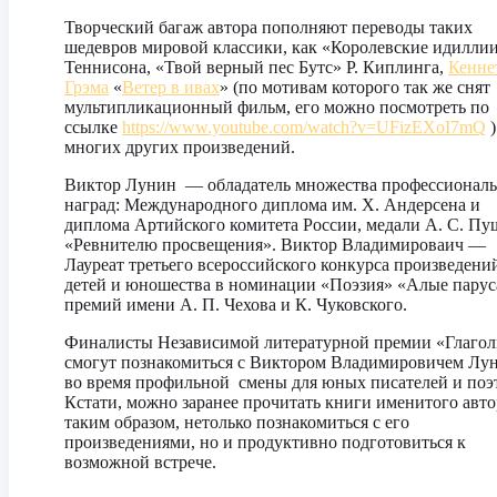
Творческий багаж автора пополняют переводы таких
шедевров мировой классики, как «Королевские идиллии
Теннисона, «Твой верный пес Бутс» Р. Киплинга,
Кенне
Грэма
«
Ветер в ивах
» (по мотивам которого так же снят
мультипликационный фильм, его можно посмотреть по
ссылке
https://www.youtube.com/watch?v=UFizEXoI7mQ
)
многих других произведений.
Виктор Лунин — обладатель множества профессионал
наград: Международного диплома им. Х. Андерсена и
диплома Артийского комитета России, медали А.
С.
Пу
«Ревнителю просвещения». Виктор Владимироваич —
Лауреат третьего всероссийского конкурса произведени
детей и юношества в номинации «Поэзия» «Алые парус
премий имени А.
П.
Чехова и К. Чуковского.
Финалисты Независимой литературной премии «Глаго
смогут познакомиться с Виктором Владимировичем Л
во время профильной смены для юных писателей и поэ
Кстати, можно заранее прочитать книги именитого авто
таким образом, нетолько познакомиться с его
произведениями, но и продуктивно подготовиться к
возможной встрече.