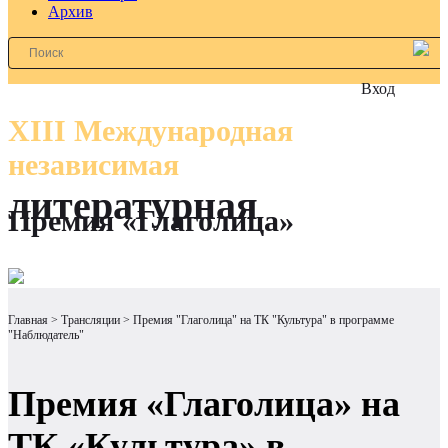
Архив
Вход
XIII Международная
независимая
литературная
Премия «Глаголица»
Главная
Трансляции
Премия "Глаголица" на ТК "Культура" в программе
"Наблюдатель"
Премия «Глаголица» на
ТК «Культура» в