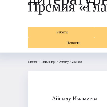
Премия «Гла
Работы
Новости
Главная
Члены жюри
Айсылу Имамиева
Айсылу Имамиева