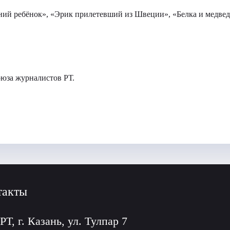
ий ребёнок», «Эрик прилетевший из Швеции», «Белка и медвед
оюза журналистов РТ.
такты
РТ, г. Казань, ул. Тулпар 7