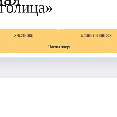
голица»
Участники
Длинный список
Члены жюри