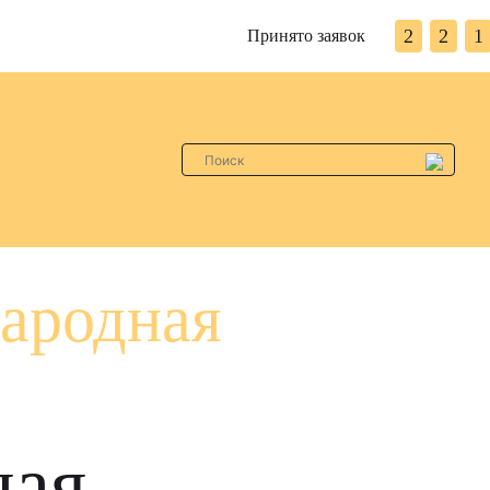
2
2
1
Принято заявок
ародная
ная