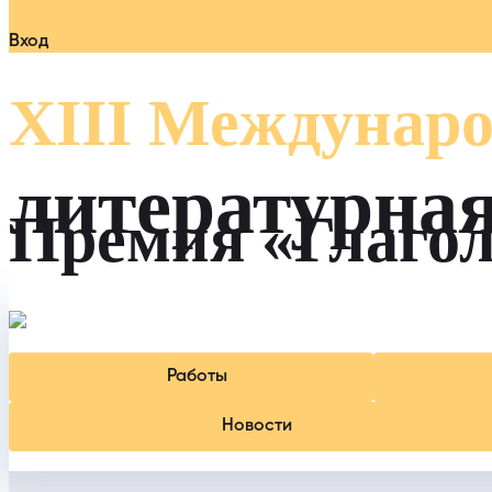
Вход
XIII Междунаро
литературна
Премия «Глаго
Работы
Новости