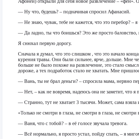
Афоней) открыли для себя новое развлечение – «фен».
— Ну что, будешь? – подначивая спросил Афанасий.
— Не знаю, чувак, тебе не кажется, что это перебор? – я
— Да ладно, ты что боишься? Это же просто баловство,
Я снюхал первую дорогу.
Сначала я думал, что это слишком , что это начало кон
курения травы. Они были сильнее, ярче, дольше. Мне ч
больше не было похоже на развлечение, это стало смыс
дороже, а тех подработок стало не хватать. Мне пришлос
— Вань, ты не брал деньги? – спросила мама, нервно п
— Нет, – как не вовремя, надеюсь она не заметит, что я 
— Странно, тут не хватает 3 тысячи. Может, сама взяла 
«Только не смотри в глаза, не смотри в глаза, не смотр
— Ваня, что с тобой? – в её голосе звучала тревога.
— Всё нормально, я просто устал, пойду спать, – я миг