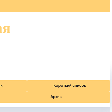
ая
ок
Короткий список
Архив