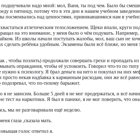
подшучивали надо мной: мол, Ваня, ты под чем. Было бы смешно
 среду и пятницу, потому что в эти дни в нашем учебном завед
мы посмеивались над ценностями, прививавшимися нам в учебно
 похвастаться атлетическим телосложением. Щеки впали, круги по
ращал на это внимание, у меня было о чём подумать. Например, г
тайком. Из школы начали поступать жалобы, мол, ваш сын не хоч
ах сделать ребёнка удобным. Экзамены были всё ближе, но меня 
ак , чтобы позлить) продолжали совершать грехи и пропадать из 
ывать оправдания, чтобы её успокоить. Говорил что-то по типу 
 нужно к психологу. Я брал деньги на него и покупал на них меф
ги просто некая надбавка к карманным расходам, они же всё рав
ко подозревал, что по-тихому барыжит.
то я не зависим. Больше 5 дней я не мог продержаться, и всё на
е тест на наркотики. Я был в панике, я не мог поверить, что она
ась, мы не разговаривали ещё неделю.
еня глаза ,сказала мать.
повышая голос ответил я.