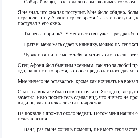
— Собирай вещи, – сказала она срывающимся голосом.
Я не знал, что она так поступит. Мне было обидно, бол
переночевать у Афони первое время. Так я и поступил, к
постучал в его окно.
— Ты чего творишь?! У меня все спят уже. – раздражён
— Братан, меня мать сдаёт в клинику, можно я у тебя хо
— Чувак извини, не могу тебя впустить, сам знаешь, оте
Отец Афони был бывшим военным, так что за любой прос
«да, пап» не в то время, которое предполагалось для ув
Мне ничего не оставалось, кроме как ночевать на вокзал
Спать на вокзале было отвратительно. Холодно, вокруг
заметил, недо-похититель сделал вид, что ничего не пр
видишь, как на вокзале спит подросток.
На вокзале я прожил около недели. Потом меня нашли с
исчезновения.
— Ваня, раз ты не хочешь помощи, я не могу тебя застав