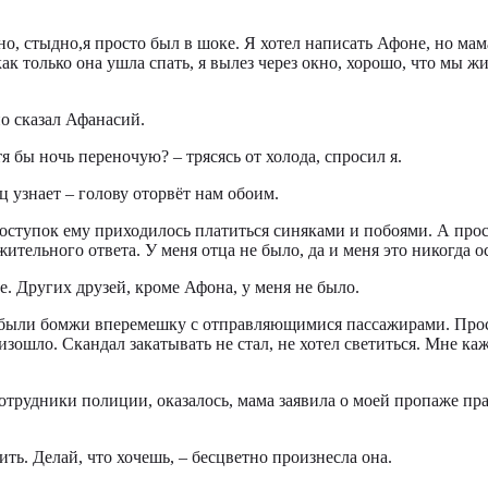
ьно, стыдно,я просто был в шоке. Я хотел написать Афоне, но ма
ак только она ушла спать, я вылез через окно, хорошо, что мы ж
но сказал Афанасий.
тя бы ночь переночую? – трясясь от холода, спросил я.
ц узнает – голову оторвёт нам обоим.
тупок ему приходилось платиться синяками и побоями. А просту
ажительного ответа. У меня отца не было, да и меня это никогда о
е. Других друзей, кроме Афона, у меня не было.
 были бомжи вперемешку с отправляющимися пассажирами. Проснул
оизошло. Скандал закатывать не стал, не хотел светиться. Мне к
отрудники полиции, оказалось, мама заявила о моей пропаже пр
ить. Делай, что хочешь, – бесцветно произнесла она.