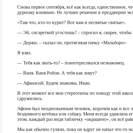
Снова первое сентября, всё как всегда, единственное, 
дурному влиянию. Не лучшее решение в преддверии эк
«Там что, кто-то курит? Вот вам и несвятые святые».
— Эй, сигареткой угостишь? – спросил я, скорее, чтобы
— Держи, – сказал он, протягивая пачку «Мальборо».
Я взял.
— Тебя как звать-то? – поинтересовался незнакомец.
— Ваня. Ваня Робов. А тебя как зовут?
— Афанасий. Будем знакомы, Иван.
В этот момент все мои стереотипы по поводу этой школ
сдружились.
Афоня был неоднозначным человек, впрочем как и все люд
бездомного котёнка или собаку. Меня всегда удивляла е
этом, каждый раз видя табличку «окрашено», он всё равн
Мы как обычно гуляли, пока он вдруг не начал что-то ис