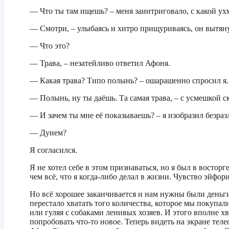
— Что ты там ищешь? – меня заинтриговало, с какой у
— Смотри, – улыбаясь и хитро прищуриваясь, он вытяну
— Что это?
— Трава, – незатейливо ответил Афоня.
— Какая трава? Типо полынь? – ошарашенно спросил я.
— Полынь, ну ты даёшь. Та самая трава, – с усмешкой с
— И зачем ты мне её показываешь? – я изобразил безраз
— Дунем?
Я согласился.
Я не хотел себе в этом признаваться, но я был в восто
чем всё, что я когда-либо делал в жизни. Чувство эйфор
Но всё хорошее заканчивается и нам нужны были деньги
перестало хватать того количества, которое мы покупа
или гуляя с собаками ленивых хозяев. И этого вполне 
попробовать что-то новое. Теперь видеть на экране тел