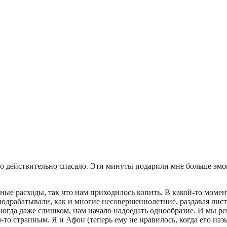
И это действительно спасало. Эти минуты подарили мне больше эм
ные расходы, так что нам приходилось копить. В какой-то момен
подрабатывали, как и многие несовершеннолетние, раздавая лис
иногда даже слишком, нам начало надоедать однообразие. И мы р
м-то странным. Я и Афон (теперь ему не нравилось, когда его на