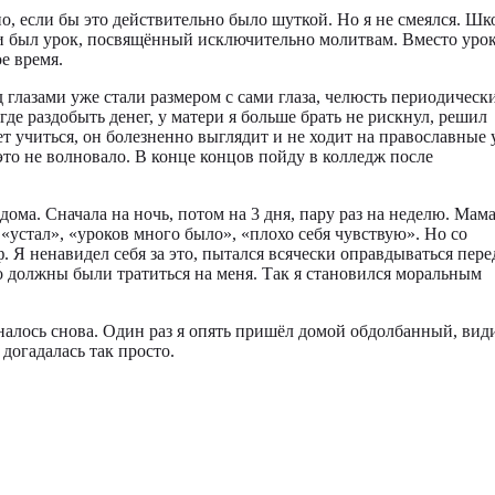
, если бы это действительно было шуткой. Но я не смеялся. Шк
ении был урок, посвящённый исключительно молитвам. Вместо уро
е время.
д глазами уже стали размером с сами глаза, челюсть периодическ
де раздобыть денег, у матери я больше брать не рискнул, решил
ет учиться, он болезненно выглядит и не ходит на православные 
это не волновало. В конце концов пойду в колледж после
дома. Сначала на ночь, потом на 3 дня, пару раз на неделю. Мам
«устал», «уроков много было», «плохо себя чувствую». Но со
. Я ненавидел себя за это, пытался всячески оправдываться пере
но должны были тратиться на меня. Так я становился моральным
чиналось снова. Один раз я опять пришёл домой обдолбанный, вид
 догадалась так просто.