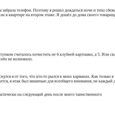
ма забрала телефон. Поэтому я решил дождаться ночи и тихо сбеж
или в квартире на втором этаже. Я дошёл до дома своего товарищ
пком считалось почистить не 6 клубней картошки, а 5. Или ск
собо не волновало.
ся я от того, что кто-то рылся в моих карманах. Как только я
ажется, я итак был мишенью для всеобщего внимания, не каждый 
актически на следующий день после моего таинственного