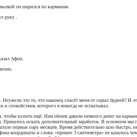
хмылкой он шарился по карманам.
л руку .
казал Афон.
личие.
рге. Неужели это то, что наконец спасёт меня от серых будней? 
ии и спокойствия, которого я никогда не испытывал.
, чтобы купить ещё. Нам обоим давали немного денег на карман
ли. Пришлось искать дополнительный заработок. В основном мы 
хватало первые пару месяцев. Время действительно шло быстро, 
ефона координаты и слова: «прикоп 3 сантиметра» не казалось че