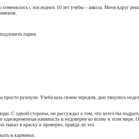
что изменилось с последних 10 лет учёбы – школа. Меня вдруг р
заменов.
 подловить парня.
ы просто рухнули. Учеба шла своим чередом, дни тянулись неде
и. С одной стороны, он рассуждал о том, что хотел бы подраться
го одновременная наивность и недоверие ко всему в этом мире. О
о тыкал в краску и проверял, правда ли это.
кать в карманах.