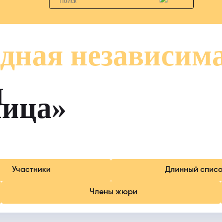
дная независим
я
лица»
Участники
Длинный спис
Члены жюри