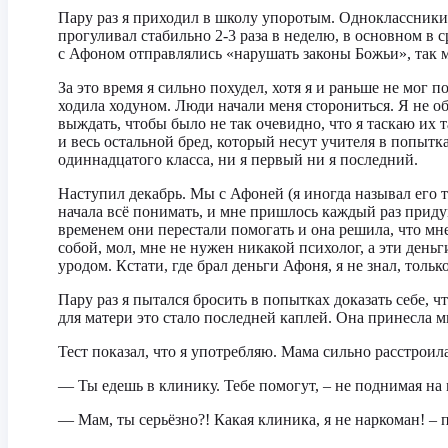
Пару раз я приходил в школу упоротым. Одноклассники 
прогуливал стабильно 2-3 раза в неделю, в основном в
с Афоном отправлялись «нарушать законы Божьи», так 
За это время я сильно похудел, хотя я и раньше не мог
ходила ходуном. Люди начали меня сторониться. Я не об
выждать, чтобы было не так очевидно, что я таскаю их 
и весь остальной бред, который несут учителя в попытк
одиннадцатого класса, ни я первый ни я последний.
Наступил декабрь. Мы с Афоней (я иногда называл его т
начала всё понимать, и мне пришлось каждый раз придум
временем они перестали помогать и она решила, что мне
собой, мол, мне не нужен никакой психолог, а эти день
уродом. Кстати, где брал деньги Афоня, я не знал, толь
Пару раз я пытался бросить в попытках доказать себе, ч
для матери это стало последней каплей. Она принесла мн
Тест показал, что я употребляю. Мама сильно расстроил
— Ты едешь в клинику. Тебе помогут, – не поднимая на м
— Мам, ты серьёзно?! Какая клиника, я не наркоман! – 