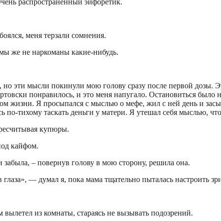
 Очень распространённый эйфоретик.
 боялся, меня терзали сомнения.
 мы же не наркоманы какие-нибудь.
ца, но эти мысли покинули мою голову сразу после первой дозы.
ертовски понравилось, и это меня напугало. Остановиться было
лом жизни. Я просыпался с мыслью о мефе, жил с ней день и зас
ь по-тихому таскать деньги у матери. Я утешал себя мыслью, что 
ересчитывая купюры.
под кайфом.
и забыла, – повернув голову в мою сторону, решила она.
и в глаза», — думал я, пока мама тщательно пыталась настроить з
ом вылетел из комнаты, стараясь не вызывать подозрений.