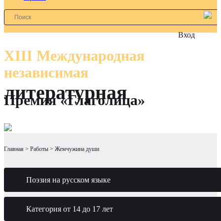
Вход
XIII Международная
независимая
литературная
Премия «Глаголица»
Главная
Работы
Жемчужина души
Поэзия на русском языке
Категория от 14 до 17 лет