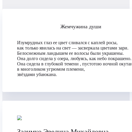
Жемчужина души
Изумрудных глаз ее цвет сливался с каплей росы,
как только явилась на свет — засверкала цветами зари.
Белоснежным ландышем ее волосы были украшены.
Она долго сидела у озера, любуясь, как небо покрашено
Она сидела в глубокой темени , пустотою ночной окутан
в многоликом угрюмом племени,
звёздами убаюкана.
Зазимко Эвелина Михайловна