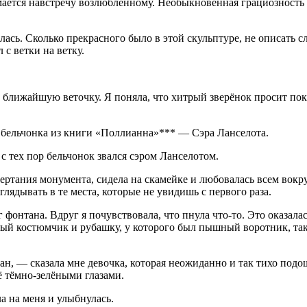
нимается навстречу возлюбленному. Необыкновенная грациозност
алась. Сколько прекрасного было в этой скульптуре, не описать 
с ветки на ветку.
 ближайшую веточку. Я поняла, что хитрый зверёнок просит поку
а бельчонка из книги «Поллианна»*** — Сэра Ланселота.
 с тех пор бельчонок звался сэром Ланселотом.
ертания монумента, сидела на скамейке и любовалась всем вокру
лядывать в те места, которые не увидишь с первого раза.
 фонтана. Вдруг я почувствовала, что пнула что-то. Это оказалас
лёный костюмчик и рубашку, у которого был пышный воротник, та
н, — сказала мне девочка, которая неожиданно и так тихо подошл
её тёмно-зелёными глазами.
ла на меня и улыбнулась.