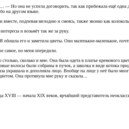
… — Но она не успела договорить, так как прибежала ещё одна д
ибо на другом языке.
и вместе, подпевая мелодию и смеясь, также звонко как колоколь
нтересы и возьмёт так же за руку.
Я обошла его и заметила цветы. Они маленькие-маленькие, почт
 же самое, но меня опередили.
 столько, сколько и мне. Она была одета в платье кремового цв
овые волосы были собраны в пучок, а заколка в виде котика при
за украшала и дополняла лицо. Вообще на лице у неё было много 
цветом. Она протянула мне руку и сказала…
 XVIII — начала XIX веков, ярчайший представитель неокласси
.