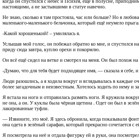
когда он спустился с небес и Психея, еще в полусне, припод
настоящими, а не застывшими в статуе навечно.
Не знаю, сколько я там простояла, час или больше? Но я любов
маленького-маленького бельчонка, который ещё неумело прыгал 
-Какой хорошенький! – умилялась я.
Услышав мой голос, он побежал обратно ко мне, и спустился на
приду сюда завтра, куплю орехи и покормлю.
Он всё ещё сидел на ветке и смотрел на меня. Он был похож н
-Думаю, что для тебя будет подходящее имя, — сказала я себе, и
Люди разошлись, а я ходила вокруг и вглядывалась в каждые оч
более загадочным и неизвестным. Хотелось ходить по нему и заг
Я встала на ноги и отправилась размять ноги. Я кружила вокруг
не она, а он. У куклы была чёрная щетина . Одет он был в зе
лакированные туфли.
— Извините, это моё. Я здесь обронила, когда показывали фонта
она одета в зелёный сарафан, который прекрасно сочетается с 
Я посмотрела на неё и отдала фигурку ей в руки, она посмотре