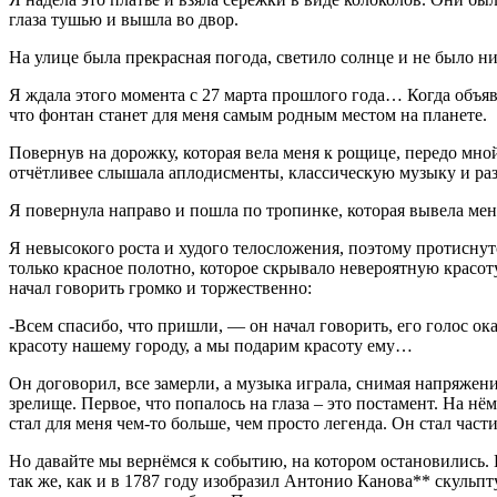
глаза тушью и вышла во двор.
На улице была прекрасная погода, светило солнце и не было ни
Я ждала этого момента с 27 марта прошлого года… Когда объяви
что фонтан станет для меня самым родным местом на планете.
Повернув на дорожку, которая вела меня к рощице, передо мной
отчётливее слышала аплодисменты, классическую музыку и раз
Я повернула направо и пошла по тропинке, которая вывела мен
Я невысокого роста и худого телосложения, поэтому протиснут
только красное полотно, которое скрывало невероятную красот
начал говорить громко и торжественно:
-Всем спасибо, что пришли, — он начал говорить, его голос ок
красоту нашему городу, а мы подарим красоту ему…
Он договорил, все замерли, а музыка играла, снимая напряжени
зрелище. Первое, что попалось на глаза – это постамент. На н
стал для меня чем-то больше, чем просто легенда. Он стал част
Но давайте мы вернёмся к событию, на котором остановились. 
так же, как и в 1787 году изобразил Антонио Канова** скульпт