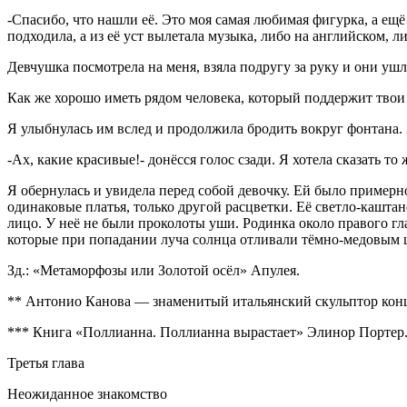
-Спасибо, что нашли её. Это моя самая любимая фигурка, а ещё
подходила, а из её уст вылетала музыка, либо на английском, л
Девчушка посмотрела на меня, взяла подругу за руку и они ушл
Как же хорошо иметь рядом человека, который поддержит твои и
Я улыбнулась им вслед и продолжила бродить вокруг фонтана. 
-Ах, какие красивые!- донёсся голос сзади. Я хотела сказать то
Я обернулась и увидела перед собой девочку. Ей было примерно
одинаковые платья, только другой расцветки. Её светло-каштан
лицо. У неё не были проколоты уши. Родинка около правого гла
которые при попадании луча солнца отливали тёмно-медовым 
Зд.: «Метаморфозы или Золотой осёл» Апулея.
** Антонио Канова — знаменитый итальянский скульптор конца
*** Книга «Поллианна. Поллианна вырастает» Элинор Портер
Третья глава
Неожиданное знакомство