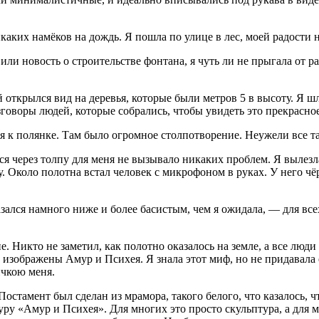
каких намёков на дождь. Я пошла по улице в лес, моей радости н
ли новость о строительстве фонтана, я чуть ли не прыгала от рад
 открылся вид на деревья, которые были метров 5 в высоту. Я шл
говоры людей, которые собрались, чтобы увидеть это прекрасно
я к полянке. Там было огромное столпотворение. Неужели все т
ся через толпу для меня не вызывало никаких проблем. Я вылезл
у. Около полотна встал человек с микрофоном в руках. У него ч
азался намного ниже и более басистым, чем я ожидала, — для все
е. Никто не заметил, как полотно оказалось на земле, а все лю
ём изображены Амур и Психея. Я знала этот миф, но не придавал
ичкою меня.
Постамент был сделан из мрамора, такого белого, что казалось,
уру «Амур и Психея». Для многих это просто скульптура, а для 