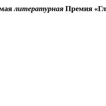
имая
литературная
Премия «Гл