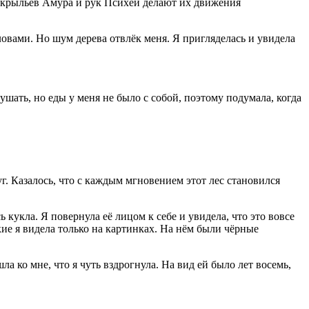
ь крыльев Амура и рук Психеи делают их движения
словами. Но шум дерева отвлёк меня. Я пригляделась и увидела
шать, но еды у меня не было с собой, поэтому подумала, когда
г. Казалось, что с каждым мгновением этот лес становился
ь кукла. Я повернула её лицом к себе и увидела, что это вовсе
кие я видела только на картинках. На нём были чёрные
а ко мне, что я чуть вздрогнула. На вид ей было лет восемь,