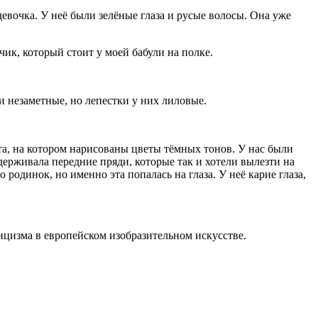
евочка. У неё были зелёные глаза и русые волосы. Она уже
чик, который стоит у моей бабули на полке.
и незаметные, но лепестки у них лиловые.
ета, на котором нарисованы цветы тёмных тонов. У нас были
держивала передние пряди, которые так и хотели вылезти на
родинок, но именно эта попалась на глаза. У неё карие глаза,
цизма в европейском изобразительном искусстве.