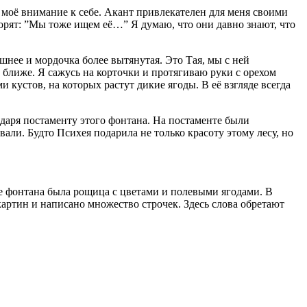
л моё внимание к себе. Акант привлекателен для меня своими
орят: ”Мы тоже ищем её…” Я думаю, что они давно знают, что
шнее и мордочка более вытянутая. Это Тая, мы с ней
и ближе. Я сажусь на корточки и протягиваю руки с орехом
ми кустов, на которых растут дикие ягоды. В её взгляде всегда
годаря постаменту этого фонтана. На постаменте были
ли. Будто Психея подарила не только красоту этому лесу, но
сте фонтана была рощица с цветами и полевыми ягодами. В
артин и написано множество строчек. Здесь слова обретают