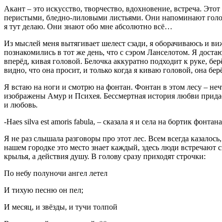
Акант – это искусство, творчество, вдохновение, встреча. Это
перистыми, бледно-лиловыми листьями. Они напоминают голову
я тут делаю. Они знают обо мне абсолютно всё…
Из мыслей меня вытягивает шелест сзади, я оборачиваюсь и виж
познакомились в тот же день, что с сэром Ланселотом. Я доста
вперёд, кивая головой. Белочка аккуратно подходит к руке, берё
видно, что она просит, и только когда я киваю головой, она берё
Я встаю на ноги и смотрю на фонтан. Фонтан в этом лесу – неч
изображены Амур и Психея. Бессмертная история любви придаёт
и любовь.
-Haes silva est amoris fabula, – сказала я и села на бортик фонтана
Я не раз слышала разговоры про этот лес. Всем всегда казалос
нашем городке это место знает каждый, здесь люди встречают 
крылья, а действия душу. В голову сразу приходят строчки:
По небу полуночи ангел летел
И тихую песню он пел;
И месяц, и звёзды, и тучи толпой