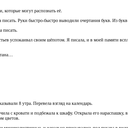
и, которые могут распознать её.
 писать. Руки быстро-быстро выводили очертания букв. Из букв 
а писать.
стьев успокаивал своим шёпотом. Я писала, и в моей памяти всп
онтана…
азывали 8 утра. Перевела взгляд на календарь.
скочила с кровати и подбежала к шкафу. Открыла его нараспашку, 
ом цветов.
ыли минималистичные, и идеально вписывались под рукава в виде