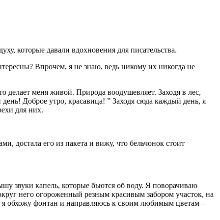
уху, которые давали вдохновения для писательства.
тересны? Впрочем, я не знаю, ведь никому их никогда не
то делает меня живой. Природа воодушевляет. Заходя в лес,
 день! Доброе утро, красавица! ” Заходя сюда каждый день, я
рехи для них.
ми, достала его из пакета и вижу, что бельчонок стоит
.
лышу звуки капель, которые бьются об воду. Я поворачиваю
Вокруг него огороженный резным красивым забором участок, на
о я обхожу фонтан и направляюсь к своим любимым цветам –