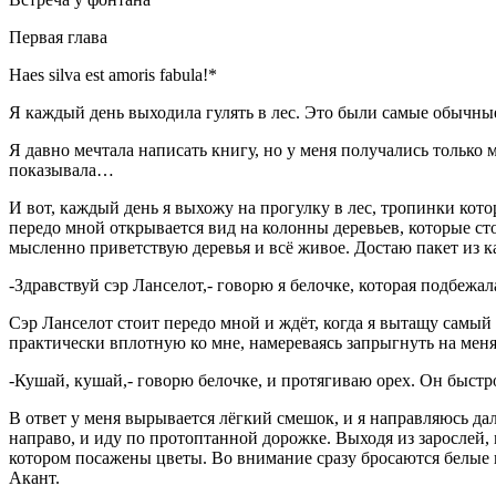
Первая глава
Haes silva est amoris fabula!*
Я каждый день выходила гулять в лес. Это были самые обычные
Я давно мечтала написать книгу, но у меня получались только
показывала…
И вот, каждый день я выхожу на прогулку в лес, тропинки котор
передо мной открывается вид на колонны деревьев, которые сто
мысленно приветствую деревья и всё живое. Достаю пакет из ка
-Здравствуй сэр Ланселот,- говорю я белочке, которая подбежал
Сэр Ланселот стоит передо мной и ждёт, когда я вытащу самый 
практически вплотную ко мне, намереваясь запрыгнуть на меня
-Кушай, кушай,- говорю белочке, и протягиваю орех. Он быстр
В ответ у меня вырывается лёгкий смешок, и я направляюсь дал
направо, и иду по протоптанной дорожке. Выходя из зарослей,
котором посажены цветы. Во внимание сразу бросаются белые
Акант.