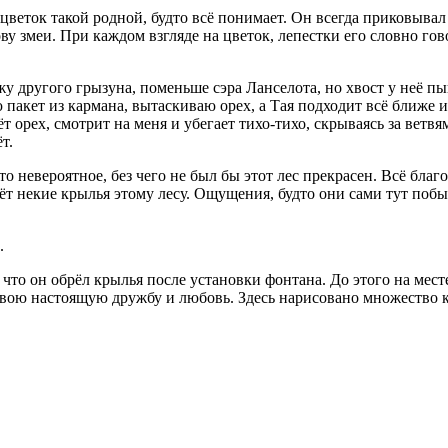
т цветок такой родной, будто всё понимает. Он всегда приковыва
 змеи. При каждом взгляде на цветок, лепестки его словно гов
у другого грызуна, поменьше сэра Ланселота, но хвост у неё пы
ю пакет из кармана, вытаскиваю орех, а Тая подходит всё ближе 
т орех, смотрит на меня и убегает тихо-тихо, скрываясь за ветвя
т.
то невероятное, без чего не был бы этот лес прекрасен. Всё бла
 некие крылья этому лесу. Ощущения, будто они сами тут побыва
.
ь, что он обрёл крылья после установки фонтана. До этого на ме
свою настоящую дружбу и любовь. Здесь нарисовано множество к