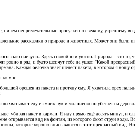
, ничем непримечательные прогулки по свежему, утреннему возд
 маленькие рассказики о природе и животных. Может они были ин
ого знаю наизусть. Здесь спокойно и уютно. Природа – это то, ч
ят ровно в ряд, и будто шепчут тебе на ушко: ”Какой прекрасный
рмана. Каждая белочка знает шелест пакета, в котором я ношу о
а ко мне.
большой орешек из пакета и протяну ему. Я ухватила орех пальца
.
о выхватывает еду из моих рук и молниеносно убегает на дерево
ьше, убирая пакет в карман. Я иду прямо ещё десять минут, и с
 мне открывается вид на фонтан, из которого бьют струи воды. 
 пионы, которые хорошо вписываются в этот прекрасный вид. Н