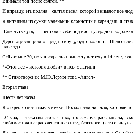
Внимали той песне святой. **
И вправду, эта поляна – святая песня, которой внимают все люд
Я вытащила из сумки маленький блокнотик и карандаш, и стала
-Ещё чуть-чуть, — шептала я себе под нос и усердно продолжал
Деревья росли ровно в ряд по кругу, будто колонны. Шелест ли
навсегда.
Сейчас мне 20, но я прекрасно помню ту встречу в 14 лет у ф
*»Этот лес – история любви» в пер. с латыни
** Стихотворение М.Ю.Лермонтова «Ангел»
Вторая глава
Шесть лет назад
Я открыла свои тяжёлые веки. Посмотрела на часы, которые пок
-24 мая, — я сказала это так тихо, что сама еле расслышала, в
любимое платье: расклешенное книзу, бежевого цвета с рисунк
Я надела это платье и взяла серёжки в виде колоколов. Они б