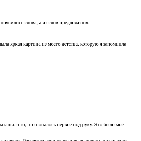
появились слова, а из слов предложения.
лыла яркая картина из моего детства, которую я запомнила
вытащила то, что попалось первое под руку. Это было моё
 колокола. Расчесала свои каштановые волосы, подкрасила