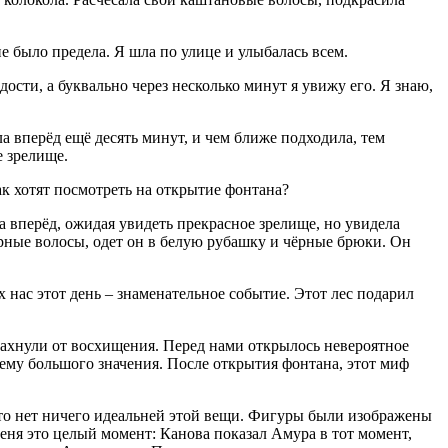
е было предела. Я шла по улице и улыбалась всем.
ости, а буквально через несколько минут я увижу его. Я знаю,
а вперёд ещё десять минут, и чем ближе подходила, тем
е зрелище.
ак хотят посмотреть на открытие фонтана?
а вперёд, ожидая увидеть прекрасное зрелище, но увидела
ёрные волосы, одет он в белую рубашку и чёрные брюки. Он
х нас этот день – знаменательное событие. Этот лес подарил
ди ахнули от восхищения. Перед нами открылось невероятное
а ему большого значения. После открытия фонтана, этот миф
 что нет ничего идеальней этой вещи. Фигуры были изображены
меня это целый момент: Канова показал Амура в тот момент,