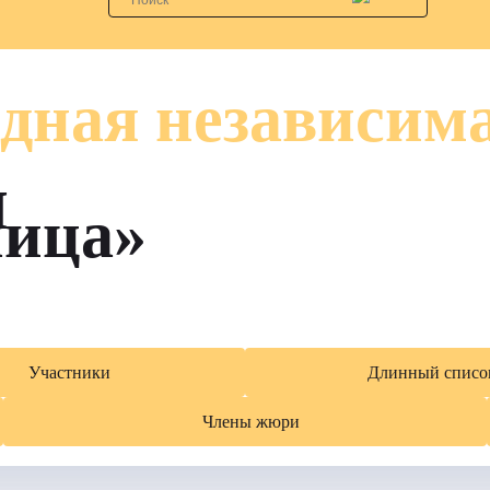
дная независим
я
лица»
Участники
Длинный списо
Члены жюри