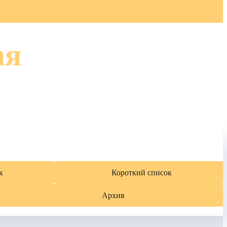
ая
к
Короткий список
Архив