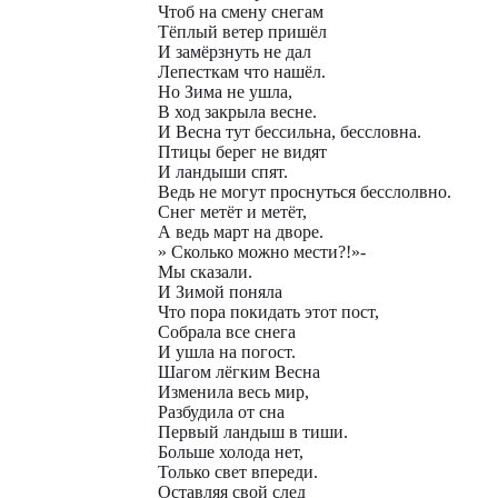
Чтоб на смену снегам
Тёплый ветер пришёл
И замёрзнуть не дал
Лепесткам что нашёл.
Но Зима не ушла,
В ход закрыла весне.
И Весна тут бессильна, бессловна.
Птицы берег не видят
И ландыши спят.
Ведь не могут проснуться бесслолвно.
Снег метёт и метёт,
А ведь март на дворе.
» Сколько можно мести?!»-
Мы сказали.
И Зимой поняла
Что пора покидать этот пост,
Собрала все снега
И ушла на погост.
Шагом лёгким Весна
Изменила весь мир,
Разбудила от сна
Первый ландыш в тиши.
Больше холода нет,
Только свет впереди.
Оставляя свой след