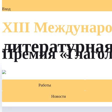
Вход
XIII Междунаро
литературна
Премия «Глаго
Работы
Новости