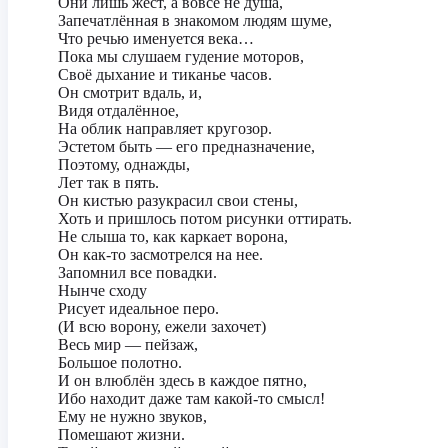
Они лишь жест, а вовсе не душа,
Запечатлённая в знакомом людям шуме,
Что речью именуется века…
Пока мы слушаем гудение моторов,
Своё дыхание и тиканье часов.
Он смотрит вдаль, и,
Видя отдалённое,
На облик направляет кругозор.
Эстетом быть — его предназначение,
Поэтому, однажды,
Лет так в пять.
Он кистью разукрасил свои стены,
Хоть и пришлось потом рисунки оттирать.
Не слыша то, как каркает ворона,
Он как-то засмотрелся на нее.
Запомнил все повадки.
Нынче сходу
Рисует идеальное перо.
(И всю ворону, ежели захочет)
Весь мир — пейзаж,
Большое полотно.
И он влюблён здесь в каждое пятно,
Ибо находит даже там какой-то смысл!
Ему не нужно звуков,
Помешают жизни.