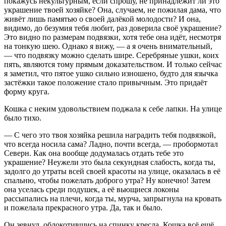
покажусь некультурным, если спрошу, не принадлежит ли это
украшение твоей хозяйке? Она, случаем, не пожилая дама, что
живёт лишь памятью о своей далёкой молодости? И она,
видимо, до безумия тебя любит, раз доверила своё украшение?
Это видно по размерам подвязки, хотя тебе она идёт, несмотря
на тонкую шею. Однако я вижу, — а я очень внимательный,
— что подвязку можно сделать шире. Серебряные ушки, коих
пять, являются тому прямым доказательством. И только сейчас
я заметил, что пятое ушко сильно изношено, будто для язычка
застёжки такое положение стало привычным. Это придаёт
форму круга.
Кошка c неким удовольствием поджала к себе лапки. На улице
было тихо.
— С чего это твоя хозяйка решила наградить тебя подвязкой,
что всегда носила сама? Ладно, почти всегда, — пробормотал
Северн. Как она вообще додумалась отдать тебе это
украшение? Неужели это была секундная слабость, когда ты,
задолго до утраты всей своей красоты на улице, оказалась в её
спальню, чтобы пожелать доброго утра? Ну конечно! Затем
она уселась среди подушек, а её вьющиеся локоны
рассыпались на плечи, когда ты, мурча, запрыгнула на кровать
и пожелала прекрасного утра. Да, так и было.
Он зевнул, облокотившись на спинку кресла. Кошка всё ещё