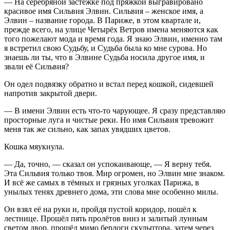
— На серебряной застёжке под пряжкой выгравировано
красивое имя Сильвия Элвин. Сильвия – женское имя, а
Элвин – название города. В Париже, в этом квартале и,
прежде всего, на улице Четырёх Ветров имена меняются как
того пожелают мода и время года. Я знаю Элвин, именно там
я встретил свою Судьбу, и Судьба была ко мне сурова. Но
знаешь ли ты, что в Элвине Судьба носила другое имя, и
звали её Сильвия?
Он одел подвязку обратно и встал перед кошкой, сидевшей
напротив закрытой двери.
— В имени Элвин есть что-то чарующее. Я сразу представляю
просторные луга и чистые реки. Но имя Сильвия тревожит
меня так же сильно, как запах увядших цветов.
Кошка мяукнула.
— Да, точно, — сказал он успокаивающе, — Я верну тебя.
Эта Сильвия только твоя. Мир огромен, но Элвин мне знаком.
И всё же самых в тёмных и грязных уголках Парижа, в
унылых тенях древнего дома, эти слова мне особенно милы.
Он взял её на руки и, пройдя пустой коридор, пошёл к
лестнице. Прошёл пять пролётов вниз и залитый лунным
светом двор, прошёл мимо берлоги скульптора, затем через