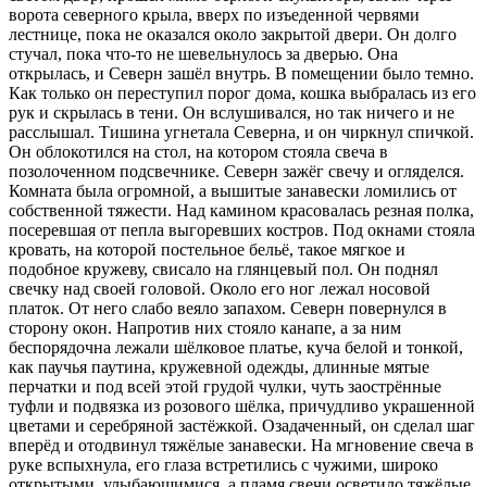
ворота северного крыла, вверх по изъеденной червями
лестнице, пока не оказался около закрытой двери. Он долго
стучал, пока что-то не шевельнулось за дверью. Она
открылась, и Северн зашёл внутрь. В помещении было темно.
Как только он переступил порог дома, кошка выбралась из его
рук и скрылась в тени. Он вслушивался, но так ничего и не
расслышал. Тишина угнетала Северна, и он чиркнул спичкой.
Он облокотился на стол, на котором стояла свеча в
позолоченном подсвечнике. Северн зажёг свечу и огляделся.
Комната была огромной, а вышитые занавески ломились от
собственной тяжести. Над камином красовалась резная полка,
посеревшая от пепла выгоревших костров. Под окнами стояла
кровать, на которой постельное бельё, такое мягкое и
подобное кружеву, свисало на глянцевый пол. Он поднял
свечку над своей головой. Около его ног лежал носовой
платок. От него слабо веяло запахом. Северн повернулся в
сторону окон. Напротив них стояло канапе, а за ним
беспорядочна лежали шёлковое платье, куча белой и тонкой,
как паучья паутина, кружевной одежды, длинные мятые
перчатки и под всей этой грудой чулки, чуть заострённые
туфли и подвязка из розового шёлка, причудливо украшенной
цветами и серебряной застёжкой. Озадаченный, он сделал шаг
вперёд и отодвинул тяжёлые занавески. На мгновение свеча в
руке вспыхнула, его глаза встретились с чужими, широко
открытыми, улыбающимися, а пламя свечи осветило тяжёлые,