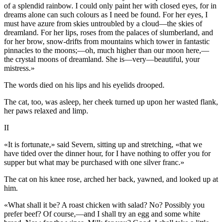
of a splendid rainbow. I could only paint her with closed eyes, for in
dreams alone can such colours as I need be found. For her eyes, I
must have azure from skies untroubled by a cloud—the skies of
dreamland. For her lips, roses from the palaces of slumberland, and
for her brow, snow-drifts from mountains which tower in fantastic
pinnacles to the moons;—oh, much higher than our moon here,—
the crystal moons of dreamland. She is—very—beautiful, your
mistress.»
The words died on his lips and his eyelids drooped.
The cat, too, was asleep, her cheek turned up upon her wasted flank,
her paws relaxed and limp.
II
«It is fortunate,» said Severn, sitting up and stretching, «that we
have tided over the dinner hour, for I have nothing to offer you for
supper but what may be purchased with one silver franc.»
The cat on his knee rose, arched her back, yawned, and looked up at
him.
«What shall it be? A roast chicken with salad? No? Possibly you
prefer beef? Of course,—and I shall try an egg and some white