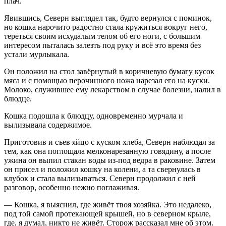
плач.
Явившись, Северн выглядел так, будто вернулся с поминок,
но кошка нарочито радостно стала кружиться вокруг него,
тереться своим исхудалым телом об его ноги, с большим
интересом пыталась залезть под руку и всё это время без
устали мурлыкала.
Он положил на стол завёрнутый в коричневую бумагу кусок
мяса и с помощью перочинного ножа нарезал его на куски.
Молоко, служившее ему лекарством в случае болезни, налил в
блюдце.
Кошка подошла к блюдцу, одновременно мурчала и
вылизывала содержимое.
Приготовив и съев яйцо с куском хлеба, Северн наблюдал за
тем, как она поглощала мелконарезанную говядину, а после
ужина он выпил стакан воды из-под ведра в раковине. Затем
он присел и положил кошку на колени, а та свернулась в
клубок и стала вылизываться. Северн продолжил с ней
разговор, особенно нежно поглаживая.
— Кошка, я выяснил, где живёт твоя хозяйка. Это недалеко,
под той самой протекающей крышей, но в северном крыле,
где, я думал, никто не живёт. Сторож рассказал мне об этом.