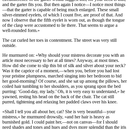
and the garter fits you. But then again I notice—I notice most things
—that the garter is capable of being much enlarged. These small
silver-rimmed eyelets, of which I count five, are proof of that. And
now I observe that the fifth eyelet is worn out, as though the tongue
of the clasp were accustomed to lie there. That seems to argue a
well-rounded form.»
The cat curled her toes in contentment. The street was very still
outside.
He murmured on: «Why should your mistress decorate you with an
article most necessary to her at all times? Anyway, at most times.
How did she come to slip this bit of silk and silver about your neck?
Was it the caprice of a moment,—when you, before you had lost
your pristine plumpness, marched singing into her bedroom to bid
her good-morning? Of course, and she sat up among the pillows, her
coiled hair tumbling to her shoulders, as you sprang upon the bed
purring: ‘Good-day, my lady.’ Oh, it is very easy to understand,» he
yawned, resting his head on the back of the chair. The cat still
purred, tightening and relaxing her padded claws over his knee.
«Shall I tell you all about her, cat? She is very beautiful—your
mistress,» he murmured drowsily, «and her hair is heavy as
burnished gold. I could paint her,—not on canvas—for I should
need shades and tones and hues and dyes more splendid than the iris