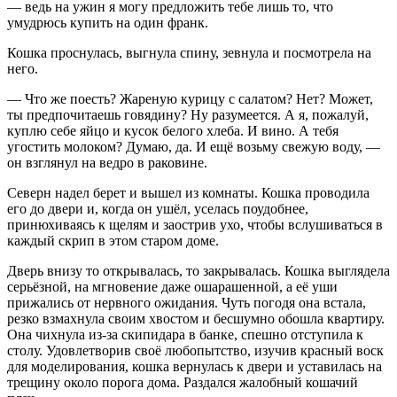
— ведь на ужин я могу предложить тебе лишь то, что
умудрюсь купить на один франк.
Кошка проснулась, выгнула спину, зевнула и посмотрела на
него.
— Что же поесть? Жареную курицу с салатом? Нет? Может,
ты предпочитаешь говядину? Ну разумеется. А я, пожалуй,
куплю себе яйцо и кусок белого хлеба. И вино. А тебя
угостить молоком? Думаю, да. И ещё возьму свежую воду, —
он взглянул на ведро в раковине.
Северн надел берет и вышел из комнаты. Кошка проводила
его до двери и, когда он ушёл, уселась поудобнее,
принюхиваясь к щелям и заострив ухо, чтобы вслушиваться в
каждый скрип в этом старом доме.
Дверь внизу то открывалась, то закрывалась. Кошка выглядела
серьёзной, на мгновение даже ошарашенной, а её уши
прижались от нервного ожидания. Чуть погодя она встала,
резко взмахнула своим хвостом и бесшумно обошла квартиру.
Она чихнула из-за скипидара в банке, спешно отступила к
столу. Удовлетворив своё любопытство, изучив красный воск
для моделирования, кошка вернулась к двери и уставилась на
трещину около порога дома. Раздался жалобный кошачий