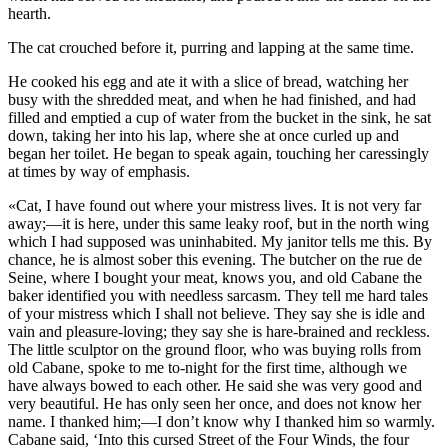
hearth.
The cat crouched before it, purring and lapping at the same time.
He cooked his egg and ate it with a slice of bread, watching her
busy with the shredded meat, and when he had finished, and had
filled and emptied a cup of water from the bucket in the sink, he sat
down, taking her into his lap, where she at once curled up and
began her toilet. He began to speak again, touching her caressingly
at times by way of emphasis.
«Cat, I have found out where your mistress lives. It is not very far
away;—it is here, under this same leaky roof, but in the north wing
which I had supposed was uninhabited. My janitor tells me this. By
chance, he is almost sober this evening. The butcher on the rue de
Seine, where I bought your meat, knows you, and old Cabane the
baker identified you with needless sarcasm. They tell me hard tales
of your mistress which I shall not believe. They say she is idle and
vain and pleasure-loving; they say she is hare-brained and reckless.
The little sculptor on the ground floor, who was buying rolls from
old Cabane, spoke to me to-night for the first time, although we
have always bowed to each other. He said she was very good and
very beautiful. He has only seen her once, and does not know her
name. I thanked him;—I don’t know why I thanked him so warmly.
Cabane said, ‘Into this cursed Street of the Four Winds, the four