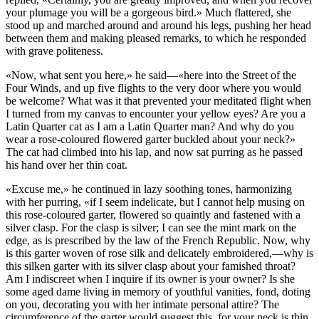
your plumage you will be a gorgeous bird.» Much flattered, she
stood up and marched around and around his legs, pushing her head
between them and making pleased remarks, to which he responded
with grave politeness.
«Now, what sent you here,» he said—«here into the Street of the
Four Winds, and up five flights to the very door where you would
be welcome? What was it that prevented your meditated flight when
I turned from my canvas to encounter your yellow eyes? Are you a
Latin Quarter cat as I am a Latin Quarter man? And why do you
wear a rose-coloured flowered garter buckled about your neck?»
The cat had climbed into his lap, and now sat purring as he passed
his hand over her thin coat.
«Excuse me,» he continued in lazy soothing tones, harmonizing
with her purring, «if I seem indelicate, but I cannot help musing on
this rose-coloured garter, flowered so quaintly and fastened with a
silver clasp. For the clasp is silver; I can see the mint mark on the
edge, as is prescribed by the law of the French Republic. Now, why
is this garter woven of rose silk and delicately embroidered,—why is
this silken garter with its silver clasp about your famished throat?
Am I indiscreet when I inquire if its owner is your owner? Is she
some aged dame living in memory of youthful vanities, fond, doting
on you, decorating you with her intimate personal attire? The
circumference of the garter would suggest this, for your neck is thin,