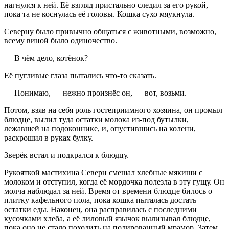
нагнулся к ней. Её взгляд пристально следил за его рукой,
пока та не коснулась её головы. Кошка сухо мяукнула.
Северну было привычно общаться с животными, возможно,
всему виной было одиночество.
— В чём дело, котёнок?
Её пугливые глаза пытались что-то сказать.
— Понимаю, — нежно произнёс он, — вот, возьми.
Потом, взяв на себя роль гостеприимного хозяина, он промыл
блюдце, вылил туда остатки молока из-под бутылки,
лежавшей на подоконнике, и, опустившись на колени,
раскрошил в руках булку.
Зверёк встал и подкрался к блюдцу.
Рукояткой мастихина Северн смешал хлебные мякиши с
молоком и отступил, когда её мордочка полезла в эту гущу. Он
молча наблюдал за ней. Время от времени блюдце билось о
плитку кафельного пола, пока кошка пыталась достать
остатки еды. Наконец, она расправилась с последними
кусочками хлеба, а её лиловый язычок вылизывал блюдце,
пока оно не стало походить на полированный мрамор. Затем,