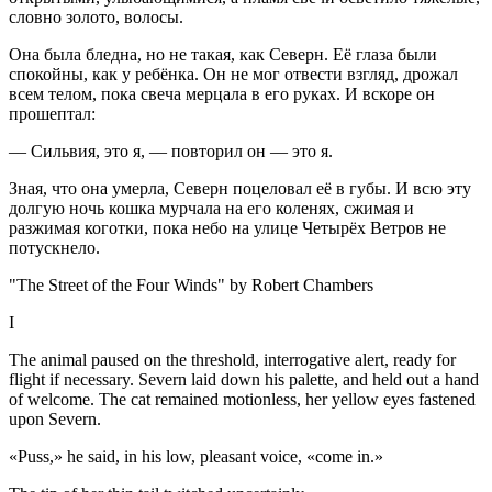
словно золото, волосы.
Она была бледна, но не такая, как Северн. Её глаза были
спокойны, как у ребёнка. Он не мог отвести взгляд, дрожал
всем телом, пока свеча мерцала в его руках. И вскоре он
прошептал:
— Сильвия, это я, — повторил он — это я.
Зная, что она умерла, Северн поцеловал её в губы. И всю эту
долгую ночь кошка мурчала на его коленях, сжимая и
разжимая коготки, пока небо на улице Четырёх Ветров не
потускнело.
"The Street of the Four Winds" by Robert Chambers
I
The animal paused on the threshold, interrogative alert, ready for
flight if necessary. Severn laid down his palette, and held out a hand
of welcome. The cat remained motionless, her yellow eyes fastened
upon Severn.
«Puss,» he said, in his low, pleasant voice, «come in.»