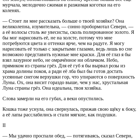
мурчала, мелодично сжимая и разжимая коготки на его
коленях.
— Стоит ли мне рассказать больше о твоей хозяйке? Она
великолепна, изумительна, — сонно пробормотал Северн, —
а её волосы столь же увесисты, сколь полированное золото. Я
бы мог нарисовать её, не на холсте, потому что мне
потребуются цвета и оттенки ярче, чем на радуге. Я могу
нарисовать её только с закрытыми глазами, ведь лишь во сне
возможно представить нужные мне краски. Для её глаз я бы
взял лазурное небо, не омрачённое ни облачком. Небо,
прямиком из страны грёз. Для её губ я бы вырвал розы из
храма долины покоя, а ради её лба был бы готов достать
усеянные снегом верхушки гор, что упираются о поверхность
Луны. Ох, она висит гораздо выше, чем у нас, хрустальная
Луна страны грёз. Она идеальна, твоя хозяйка.
Слова замерли на его губах, а веки опустились.
Кошка тоже уснула, она свернулась, прижав свою щёку к боку,
а её лапы расслабились и стали мягкие, как подушки.
II
— Мы удачно проспали обед, — потягиваясь, сказал Северн,