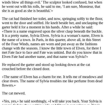
winds blow all things evil.’ The sculptor looked confused, but when
he went out with his rolls, he said to me, ‘I am sure, Monsieur, that
she is as good as she is beautiful.'»
The cat had finished her toilet, and now, springing softly to the floor,
went to the door and sniffed. He knelt beside her, and unclasping the
garter held it for a moment in his hands. After a while he said:
«There is a name engraved upon the silver clasp beneath the buckle.
It is a pretty name, Sylvia Elven. Sylvia is a woman’s name, Elven is
the name of a town. In Paris, in this quarter, above all, in this Street
of the Four Winds, names are worn and put away as the fashions
change with the seasons. I know the little town of Elven, for there I
met Fate face to face and Fate was unkind. But do you know that in
Elven Fate had another name, and that name was Sylvia?»
He replaced the garter and stood up looking down at the cat
crouched before the closed door.
«The name of Elven has a charm for me. It tells me of meadows and
clear rivers. The name of Sylvia troubles me like perfume from dead
flowers.»
The cat mewed.
«Yes, yes,» he said soothingly, «I will take you back. Your Sylvia is