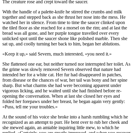
The creature rose and crept toward the saucer.
With the handle of a palette-knife he stirred the crumbs and milk
together and stepped back as she thrust her nose into the mess. He
watched her in silence. From time to time the saucer clinked upon
the tiled floor as she reached for a morsel on the rim; and at last the
bread was all gone, and her purple tongue travelled over every
unlicked spot until the saucer shone like polished marble. Then she
sat up, and coolly turning her back to him, began her ablutions.
«Keep it up,» said Severn, much interested, «you need it.»
She flattened one ear, but neither turned nor interrupted her toilet. As
the grime was slowly removed Severn observed that nature had
intended her for a white cat. Her fur had disappeared in patches,
from disease or the chances of war, her tail was bony and her spine
sharp. But what charms she had were becoming apparent under
vigorous licking, and he waited until she had finished before re-
opening the conversation. When at last she closed her eyes and
folded her forepaws under her breast, he began again very gently:
«Puss, tell me your troubles.»
At the sound of his voice she broke into a harsh rumbling which he
recognized as an attempt to purr. He bent over to rub her cheek and
she mewed again, an amiable inquiring little mew, to which he
replied, «Certainly, you are greatly improved, and when you recover