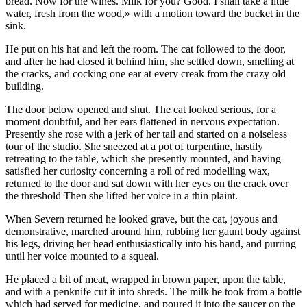
bread. Now for the wines. Milk for you? Good. I shall take a little
water, fresh from the wood,» with a motion toward the bucket in the
sink.
He put on his hat and left the room. The cat followed to the door,
and after he had closed it behind him, she settled down, smelling at
the cracks, and cocking one ear at every creak from the crazy old
building.
The door below opened and shut. The cat looked serious, for a
moment doubtful, and her ears flattened in nervous expectation.
Presently she rose with a jerk of her tail and started on a noiseless
tour of the studio. She sneezed at a pot of turpentine, hastily
retreating to the table, which she presently mounted, and having
satisfied her curiosity concerning a roll of red modelling wax,
returned to the door and sat down with her eyes on the crack over
the threshold Then she lifted her voice in a thin plaint.
When Severn returned he looked grave, but the cat, joyous and
demonstrative, marched around him, rubbing her gaunt body against
his legs, driving her head enthusiastically into his hand, and purring
until her voice mounted to a squeal.
He placed a bit of meat, wrapped in brown paper, upon the table,
and with a penknife cut it into shreds. The milk he took from a bottle
which had served for medicine, and poured it into the saucer on the