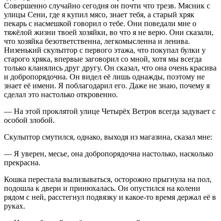
Совершенно случайно сегодня он почти что трезв. Мясник с
улицы Сени, где я купил мясо, знает тебя, а старый хряк
пекарь с насмешкой говорил о тебе. Они поведали мне о
тяжёлой жизни твоей хозяйки, во что я не верю. Они сказали,
что хозяйка безответственна, легкомысленна и ленива.
Низенький скульптор с первого этажа, что покупал булки у
старого хряка, впервые заговорил со мной, хотя мы всегда
только кланялись друг другу. Он сказал, что она очень красива
и добропорядочна. Он видел её лишь однажды, поэтому не
знает её имени. Я поблагодарил его. Даже не знаю, почему я
сделал это настолько откровенно.
— На этой проклятой улице Четырёх Ветров всегда задувает с
особой злобой.
Скульптор смутился, однако, выходя из магазина, сказал мне:
— Я уверен, месье, она добропорядочна настолько, насколько
прекрасна.
Кошка перестала вылизываться, осторожно прыгнула на пол,
подошла к двери и принюхалась. Он опустился на колени
рядом с ней, расстегнул подвязку и какое-то время держал её в
руках.