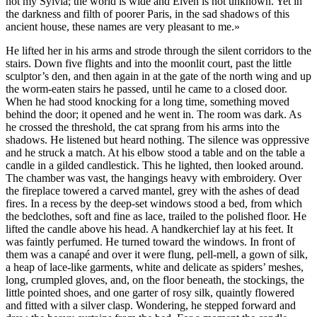
not my Sylvia; the world is wide and Elven is not unknown. Yet in
the darkness and filth of poorer Paris, in the sad shadows of this
ancient house, these names are very pleasant to me.»
He lifted her in his arms and strode through the silent corridors to the
stairs. Down five flights and into the moonlit court, past the little
sculptor’s den, and then again in at the gate of the north wing and up
the worm-eaten stairs he passed, until he came to a closed door.
When he had stood knocking for a long time, something moved
behind the door; it opened and he went in. The room was dark. As
he crossed the threshold, the cat sprang from his arms into the
shadows. He listened but heard nothing. The silence was oppressive
and he struck a match. At his elbow stood a table and on the table a
candle in a gilded candlestick. This he lighted, then looked around.
The chamber was vast, the hangings heavy with embroidery. Over
the fireplace towered a carved mantel, grey with the ashes of dead
fires. In a recess by the deep-set windows stood a bed, from which
the bedclothes, soft and fine as lace, trailed to the polished floor. He
lifted the candle above his head. A handkerchief lay at his feet. It
was faintly perfumed. He turned toward the windows. In front of
them was a canapé and over it were flung, pell-mell, a gown of silk,
a heap of lace-like garments, white and delicate as spiders’ meshes,
long, crumpled gloves, and, on the floor beneath, the stockings, the
little pointed shoes, and one garter of rosy silk, quaintly flowered
and fitted with a silver clasp. Wondering, he stepped forward and