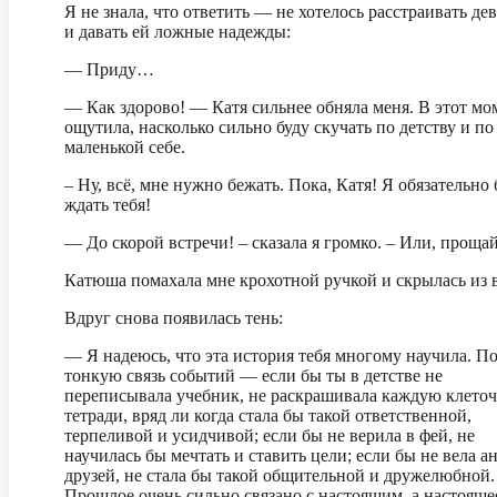
Я не знала, что ответить — не хотелось расстраивать де
и давать ей ложные надежды:
— Приду…
— Как здорово! — Катя сильнее обняла меня. В этот мо
ощутила, насколько сильно буду скучать по детству и по
маленькой себе.
– Ну, всё, мне нужно бежать. Пока, Катя! Я обязательно 
ждать тебя!
— До скорой встречи! – сказала я громко. – Или, прощ
Катюша помахала мне крохотной ручкой и скрылась из в
Вдруг снова появилась тень:
— Я надеюсь, что эта история тебя многому научила. П
тонкую связь событий — если бы ты в детстве не
переписывала учебник, не раскрашивала каждую клеточ
тетради, вряд ли когда стала бы такой ответственной,
терпеливой и усидчивой; если бы не верила в фей, не
научилась бы мечтать и ставить цели; если бы не вела а
друзей, не стала бы такой общительной и дружелюбной.
Прошлое очень сильно связано с настоящим, а настоящее