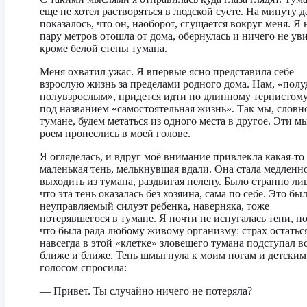
еще не хотел растворяться в людской суете. На минуту 
показалось, что он, наоборот, сгущается вокруг меня. Я 
пару метров отошла от дома, обернулась и ничего не уви
кроме белой стены тумана.
Меня охватил ужас. Я впервые ясно представила себе
взрослую жизнь за пределами родного дома. Нам, «полу
полувзрослым», придется идти по длинному тернистом
под названием «самостоятельная жизнь». Так мы, словн
тумане, будем метаться из одного места в другое. Эти м
роем пронеслись в моей голове.
Я огляделась, и вдруг моё внимание привлекла какая-то
маленькая тень, мелькнувшая вдали. Она стала медленн
выходить из тумана, раздвигая пелену. Было странно ли
что эта тень оказалась без хозяина, сама по себе. Это бы
неуправляемый силуэт ребенка, наверняка, тоже
потерявшегося в тумане. Я почти не испугалась тени, п
что была рада любому живому организму: страх остатьс
навсегда в этой «клетке» зловещего тумана подступал в
ближе и ближе. Тень шмыгнула к моим ногам и детским
голосом спросила:
— Привет. Ты случайно ничего не потеряла?