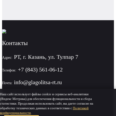
Контакты
РТ, г. Казань, ул. Тулпар 7
Адрес:
+7 (843) 561-06-12
Телефон:
info@glagolitsa-rt.ru
Почта:
Наш сайт использует файлы cookie и сервисы веб-аналитики
(Яндекс Метрика) для обеспечения функциональности и сбора
статистики. Продолжая использовать сайт, вы даете согласие на
Политика конфиденциальности
обработку технических данных в соответствии с
Политикой
конфиденциальности
.