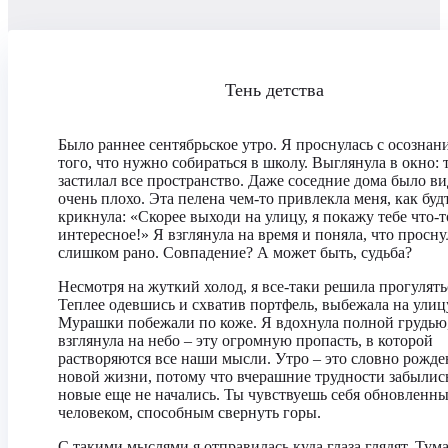
Тень детства
Было раннее сентябрьское утро. Я проснулась с осознан
того, что нужно собираться в школу. Выглянула в окно: 
застилал все пространство. Даже соседние дома было в
очень плохо. Эта пелена чем-то привлекла меня, как буд
крикнула: «Скорее выходи на улицу, я покажу тебе что-т
интересное!» Я взглянула на время и поняла, что просну
слишком рано. Совпадение? А может быть, судьба?
Несмотря на жуткий холод, я все-таки решила прогулять
Теплее одевшись и схватив портфель, выбежала на улиц
Мурашки побежали по коже. Я вдохнула полной грудью
взглянула на небо – эту огромную пропасть, в которой
растворяются все наши мысли. Утро – это словно рожде
новой жизни, потому что вчерашние трудности забылись
новые еще не начались. Ты чувствуешь себя обновленн
человеком, способным свернуть горы.
С такими мыслями я отправилась куда глаза глядят. Тума