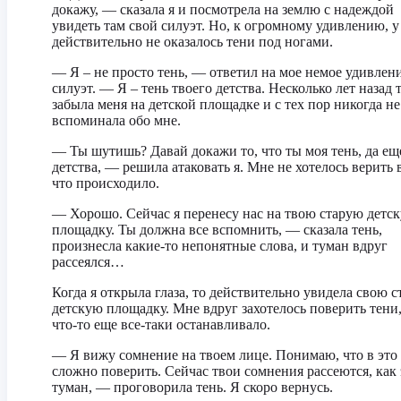
докажу, — сказала я и посмотрела на землю с надеждой
увидеть там свой силуэт. Но, к огромному удивлению, у
действительно не оказалось тени под ногами.
— Я – не просто тень, — ответил на мое немое удивлен
силуэт. — Я – тень твоего детства. Несколько лет назад 
забыла меня на детской площадке и с тех пор никогда не
вспоминала обо мне.
— Ты шутишь? Давай докажи то, что ты моя тень, да ещ
детства, — решила атаковать я. Мне не хотелось верить в
что происходило.
— Хорошо. Сейчас я перенесу нас на твою старую детс
площадку. Ты должна все вспомнить, — сказала тень,
произнесла какие-то непонятные слова, и туман вдруг
рассеялся…
Когда я открыла глаза, то действительно увидела свою 
детскую площадку. Мне вдруг захотелось поверить тени,
что-то еще все-таки останавливало.
— Я вижу сомнение на твоем лице. Понимаю, что в это
сложно поверить. Сейчас твои сомнения рассеются, как 
туман, — проговорила тень. Я скоро вернусь.