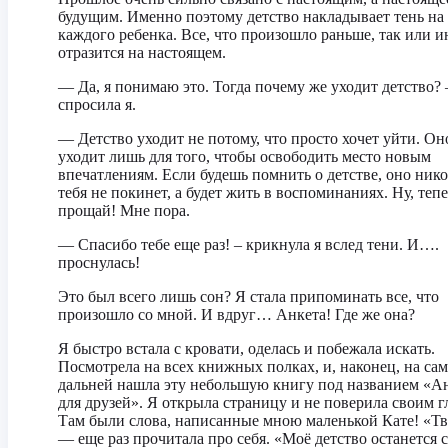
будущим. Именно поэтому детство накладывает тень на
каждого ребенка. Все, что произошло раньше, так или и
отразится на настоящем.
— Да, я понимаю это. Тогда почему же уходит детство? 
спросила я.
— Детство уходит не потому, что просто хочет уйти. Он
уходит лишь для того, чтобы освободить место новым
впечатлениям. Если будешь помнить о детстве, оно нико
тебя не покинет, а будет жить в воспоминаниях. Ну, теп
прощай! Мне пора.
— Спасибо тебе еще раз! – крикнула я вслед тени. И….
проснулась!
Это был всего лишь сон? Я стала припоминать все, что
произошло со мной. И вдруг… Анкета! Где же она?
Я быстро встала с кровати, оделась и побежала искать.
Посмотрела на всех книжных полках, и, наконец, на са
дальней нашла эту небольшую книгу под названием «А
для друзей». Я открыла страницу и не поверила своим г
Там были слова, написанные мною маленькой Кате! «Тв
— еще раз прочитала про себя. «Моё детство останется 