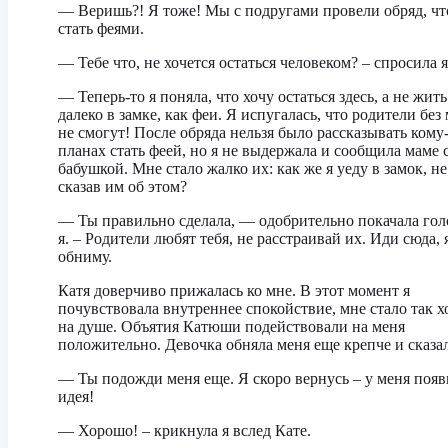
— Веришь?! Я тоже! Мы с подругами провели обряд, ч
стать феями.
— Тебе что, не хочется остаться человеком? – спросила я
— Теперь-то я поняла, что хочу остаться здесь, а не жить
далеко в замке, как феи. Я испугалась, что родители без
не смогут! После обряда нельзя было рассказывать кому-
планах стать феей, но я не выдержала и сообщила маме 
бабушкой. Мне стало жалко их: как же я уеду в замок, не
сказав им об этом?
— Ты правильно сделала, — одобрительно покачала го
я. – Родители любят тебя, не расстраивай их. Иди сюда, 
обниму.
Катя доверчиво прижалась ко мне. В этот момент я
почувствовала внутреннее спокойствие, мне стало так 
на душе. Объятия Катюши подействовали на меня
положительно. Девочка обняла меня еще крепче и сказал
— Ты подожди меня еще. Я скоро вернусь – у меня появ
идея!
— Хорошо! – крикнула я вслед Кате.