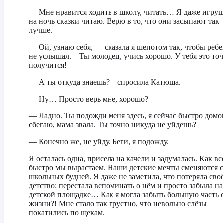
— Мне нравится ходить в школу, читать… Я даже игру
на ночь сказки читаю. Верю в то, что они засыпают так
лучше.
— Ой, узнаю себя, — сказала я шепотом так, чтобы реб
не услышал. – Ты молодец, учись хорошо. У тебя это то
получится!
— А ты откуда знаешь? – спросила Катюша.
— Ну… Просто верь мне, хорошо?
— Ладно. Ты подожди меня здесь, я сейчас быстро домо
сбегаю, мама звала. Ты точно никуда не уйдешь?
— Конечно же, не уйду. Беги, я подожду.
Я осталась одна, присела на качели и задумалась. Как вс
быстро мы вырастаем. Наши детские мечты сменяются 
школьных будней. Я даже не заметила, что потеряла сво
детство: перестала вспоминать о нём и просто забыла на
детской площадке… Как я могла забыть большую часть 
жизни?! Мне стало так грустно, что невольно слёзы
покатились по щекам.