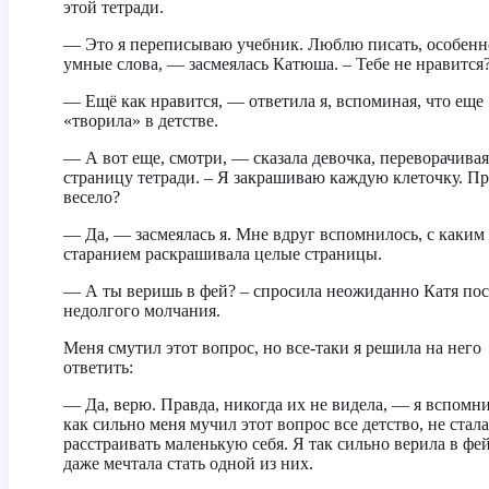
этой тетради.
— Это я переписываю учебник. Люблю писать, особенн
умные слова, — засмеялась Катюша. – Тебе не нравится
— Ещё как нравится, — ответила я, вспоминая, что еще
«творила» в детстве.
— А вот еще, смотри, — сказала девочка, переворачивая
страницу тетради. – Я закрашиваю каждую клеточку. Пр
весело?
— Да, — засмеялась я. Мне вдруг вспомнилось, с каким
старанием раскрашивала целые страницы.
— А ты веришь в фей? – спросила неожиданно Катя пос
недолгого молчания.
Меня смутил этот вопрос, но все-таки я решила на него
ответить:
— Да, верю. Правда, никогда их не видела, — я вспомни
как сильно меня мучил этот вопрос все детство, не стала
расстраивать маленькую себя. Я так сильно верила в фей
даже мечтала стать одной из них.