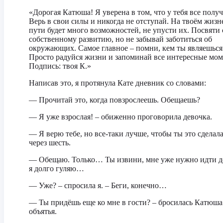
«Дорогая Катюша! Я уверена в том, что у тебя все получ
Верь в свои силы и никогда не отступай. На твоём жиз
пути будет много возможностей, не упусти их. Посвяти 
собственному развитию, но не забывай заботиться об
окружающих. Самое главное – помни, кем ты являешься
Просто радуйся жизни и запоминай все интересные мом
Подпись: твоя К.»
Написав это, я протянула Кате дневник со словами:
— Прочитай это, когда повзрослеешь. Обещаешь?
— Я уже взрослая! – обиженно проговорила девочка.
— Я верю тебе, но все-таки лучше, чтобы ты это сделала
через шесть.
— Обещаю. Только… Ты извини, мне уже нужно идти д
я долго гуляю…
— Уже? – спросила я. – Беги, конечно…
— Ты придёшь еще ко мне в гости? – бросилась Катюша
объятья.