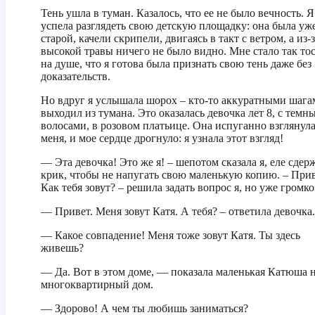
Тень ушла в туман. Казалось, что ее не было вечность. Я
успела разглядеть свою детскую площадку: она была уж
старой, качели скрипели, двигаясь в такт с ветром, а из-
высокой травы ничего не было видно. Мне стало так то
на душе, что я готова была признать свою тень даже без
доказательств.
Но вдруг я услышала шорох – кто-то аккуратными шага
выходил из тумана. Это оказалась девочка лет 8, с темн
волосами, в розовом платьице. Она испуганно взглянула
меня, и мое сердце дрогнуло: я узнала этот взгляд!
— Эта девочка! Это же я! – шепотом сказала я, еле сдер
крик, чтобы не напугать свою маленькую копию. – Прив
Как тебя зовут? – решила задать вопрос я, но уже громко
— Привет. Меня зовут Катя. А тебя? – ответила девочка.
— Какое совпадение! Меня тоже зовут Катя. Ты здесь
живешь?
— Да. Вот в этом доме, — показала маленькая Катюша 
многоквартирный дом.
— Здорово! А чем ты любишь заниматься?