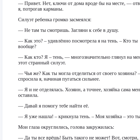
— Привет. Нет, ключи от дома вроде бы на месте, — от
я, потрогав карманы.
Силуэт ребенка громко засмеялся:
— Не там ты смотришь. Загляни к себе в душу.
— Как это? – удивлённо посмотрела я на тень. – Кто ты
вообще?
— Как кто? Я – тень, — многозначительно глянул на ме
этот странный силуэт.
— Чья же? Как ты могла отделиться от своего хозяина? 
спросила я, начиная пугаться сильнее.
— Я и не отделялась. Хозяин, а точнее, хозяйка сама мен
оставила.
— Давай я помогу тебе найти её.
— Я уже нашла! – крикнула тень. – Моя хозяйка – это ты
Мои глаза округлились, голова закружилась:
— Да ты все врёшь! Быть такого не может! Вот, смотри, 