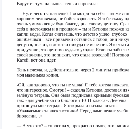
Вдруг из тумана вышла тень и спросила:
— Ну, и чего ты плачешь? Посмотри на себя – ты же ста
хорошим человеком, не бойся взрослеть. Я тебе скажу о
очень умную вещь: будь благодарна своему детству. Сра
себя в настоящем и в прошлом – ты и Катюша похожи к
капли воды. Когда считаешь, что детство ушло, глубоко
ошибаешься – все привычки остались с тобой, они нику
денутся, значит, и детство никуда не исчезнет. Это мы с
придумали, что детство куда-то уходит. Если ты забыла 
своей жизни, это не значит, что стала взрослой! Поговор
Катей, вот она идет.
Тень исчезла, и, действительно, через 2 минуты прибеж
моя маленькая копия.
-Ой, как здорово, что ты не ушла! Я тебе хотела показать
что интересное. Смотри! – сказала Катюша, доставая из
зелёную тетрадь. Она была подписана кривыми буковк
так: «для учебника по биологии 10-11 класса». Девочка
протянула мне тетрадь. Я открыла и начала читать:
«Уважаемые старшеклассники! Перед вами лежит учебн
биологии…»
— А что это? – спросила я, прекрасно помня, что напис