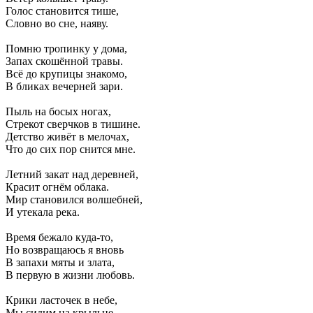
Голос становится тише,
Словно во сне, наяву.
Помню тропинку у дома,
Запах скошённой травы.
Всё до крупицы знакомо,
В бликах вечерней зари.
Пыль на босых ногах,
Стрекот сверчков в тишине.
Детство живёт в мелочах,
Что до сих пор снится мне.
Летний закат над деревней,
Красит огнём облака.
Мир становился волшебней,
И утекала река.
Время бежало куда-то,
Но возвращаюсь я вновь
В запахи мяты и злата,
В первую в жизни любовь.
Крики ласточек в небе,
Мы сидим на крыльце.