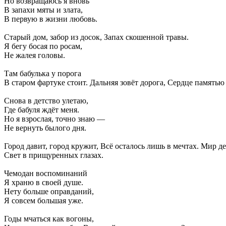
Но возвращаюсь я вновь
В запахи мяты и злата,
В первую в жизни любовь.
Старый дом, забор из досок, Запах скошенной травы.
Я бегу босая по росам,
Не жалея головы.
Там бабулька у порога
В старом фартуке стоит. Дальняя зовёт дорога, Сердце памятью
Снова в детство улетаю,
Где бабуля ждёт меня.
Но я взрослая, точно знаю —
Не вернуть былого дня.
Город давит, город кружит, Всё осталось лишь в мечтах. Мир д
Свет в прищуренных глазах.
Чемодан воспоминаний
Я храню в своей душе.
Нету больше оправданий,
Я совсем большая уже.
Годы мчаться как вогоны,