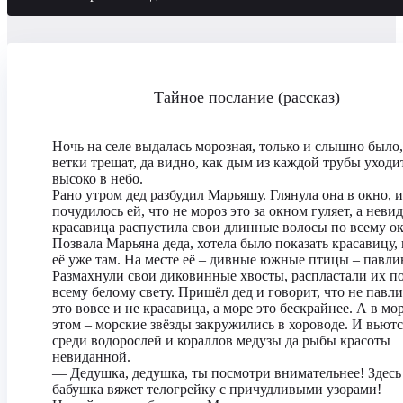
Тайное послание (рассказ)
Ночь на селе выдалась морозная, только и слышно было,
ветки трещат, да видно, как дым из каждой трубы уходи
высоко в небо.
Рано утром дед разбудил Марьяшу. Глянула она в окно, и
почудилось ей, что не мороз это за окном гуляет, а неви
красавица распустила свои длинные волосы по всему ок
Позвала Марьяна деда, хотела было показать красавицу, 
её уже там. На месте её – дивные южные птицы – павли
Размахнули свои диковинные хвосты, распластали их п
всему белому свету. Пришёл дед и говорит, что не пав
это вовсе и не красавица, а море это бескрайнее. А в мо
этом – морские звёзды закружились в хороводе. И вьютс
среди водорослей и кораллов медузы да рыбы красоты
невиданной.
— Дедушка, дедушка, ты посмотри внимательнее! Здесь
бабушка вяжет телогрейку с причудливыми узорами!