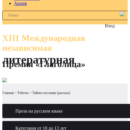
Архив
Вход
XIII Международная
независимая
литературная
Премия «Глаголица»
Главная
Работы
Тайное послание (рассказ)
Проза на русском языке
Категория от 10 до 13 лет