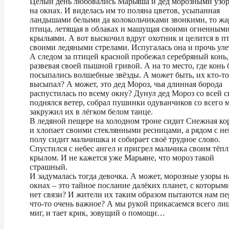
Целый день любовались Марьяша и дед морозными узо
на окнах. И виделась им то поляна цветов, усыпанная
ландышами белыми да колокольчиками звонкими, то жа
птица, летящая в облаках и машущая своими огненным
крыльями. А вот выскочил вдруг охотник и целится в п
своими ледяными стрелами. Испугалась она и прочь уле
А следом за птицей красной пробежал серебряный конь,
развевая своей пышной гривой. А на то место, где конь 
посыпались волшебные звёзды. А может быть, их кто-то
высыпал? А может, это дед Мороз, чья длинная борода
распустилась по всему окну? Дунул дед Мороз со всей с
поднялся ветер, собрал пушинки одуванчиков со всего 
закружил их в лёгком белом танце.
В ледяной пещере на холодном троне сидит Снежная ко
и хлопает своими стеклянными ресницами, а рядом с не
полу сидит мальчишка и собирает своё трудное слово.
Спустился с небес ангел и пригрел мальчика своим тёп
крылом. И не кажется уже Марьяне, что мороз такой
страшный.
И задумалась тогда девочка. А может, морозные узоры н
окнах – это тайное послание далёких планет, с которыми
нет связи? И жители их таким образом пытаются нам пе
что-то очень важное? А мы рукой прикасаемся всего ли
миг, и тает крик, зовущий о помощи…