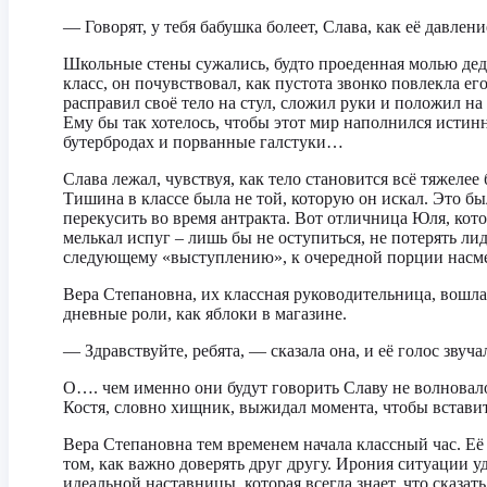
— Говорят, у тебя бабушка болеет, Слава, как её давле
Школьные стены сужались, будто проеденная молью дедуш
класс, он почувствовал, как пустота звонко повлекла е
расправил своё тело на стул, сложил руки и положил н
Ему бы так хотелось, чтобы этот мир наполнился истин
бутербродах и порванные галстуки…
Слава лежал, чувствуя, как тело становится всё тяжелее
Тишина в классе была не той, которую он искал. Это б
перекусить во время антракта. Вот отличница Юля, котор
мелькал испуг – лишь бы не оступиться, не потерять ли
следующему «выступлению», к очередной порции насмеш
Вера Степановна, их классная руководительница, вошла в
дневные роли, как яблоки в магазине.
— Здравствуйте, ребята, — сказала она, и её голос зв
О…. чем именно они будут говорить Славу не волновало.
Костя, словно хищник, выжидал момента, чтобы встави
Вера Степановна тем временем начала классный час. Её 
том, как важно доверять друг другу. Ирония ситуации у
идеальной наставницы, которая всегда знает, что сказать