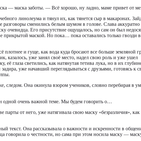
маска — маска заботы. — Всё хорошо, ну ладно, маме привет от м
ебного линолеума и тянул их, как тянется сыр в макаронах. Зай
кие разговоры сменились белым шумом в голове. Слава аккуратно
ску очевидца. Его присутствие ощущалось, но сам он был недося
не прикрытой маской. Но пока… пока оставались только гвозди в
сё плотнее и гуще, как вода куда бросают все больше земляной гр
, казалось, уже занял своё место, надел свою роль и уже ушел
 её глаза светились, как натянутая тетива лука, но в их глубин
 задира, уже начавший переглядываться с друзьями, готовясь к с
олпы.
же, следом. Она окинула взором учеников, словно перебирая в ум
щен одной очень важной теме. Мы будем говорить о…
е парты от него, уже натягивала свою маску «безразличия», как
нный текст. Она рассказывала о важности и искренности в общени
ца говорила о честности, но сама при этом носила маску — маск