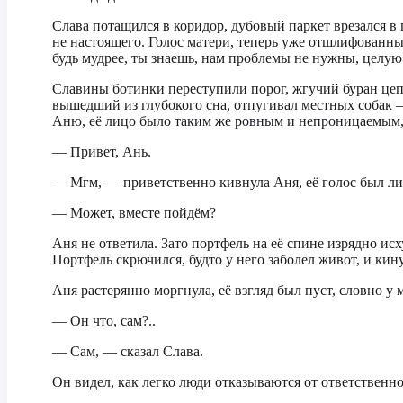
Слава потащился в коридор, дубовый паркет врезался в
не настоящего. Голос матери, теперь уже отшлифованный,
будь мудрее, ты знаешь, нам проблемы не нужны, целую»
Славины ботинки переступили порог, жгучий буран цепл
вышедший из глубокого сна, отпугивал местных собак
Аню, её лицо было таким же ровным и непроницаемым, 
— Привет, Ань.
— Мгм, — приветственно кивнула Аня, её голос был лиш
— Может, вместе пойдём?
Аня не ответила. Зато портфель на её спине изрядно исх
Портфель скрючился, будто у него заболел живот, и кин
Аня растерянно моргнула, её взгляд был пуст, словно у 
— Он что, сам?..
— Сам, — сказал Слава.
Он видел, как легко люди отказываются от ответственно