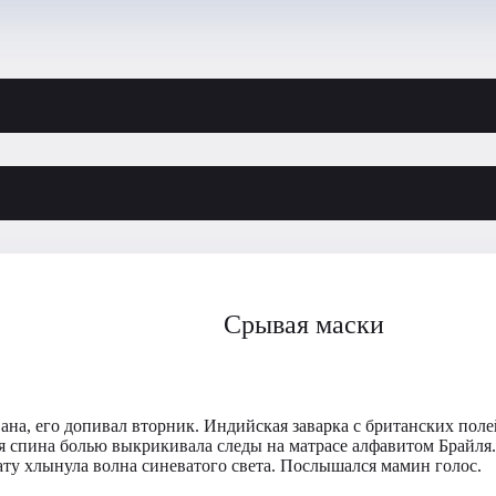
Срывая маски
а, его допивал вторник. Индийская заварка с британских полей,
 спина болью выкрикивала следы на матрасе алфавитом Брайля
ату хлынула волна синеватого света. Послышался мамин голос.