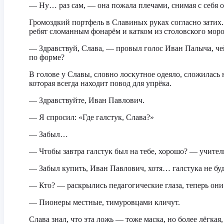
— Ну… раз сам, — она пожала плечами, снимая с себя о
Громоздкий портфель в Славиных руках согласно затих.
ребят сломанным фонарём и катком из столовского мор
— Здравствуй, Слава, — провыл голос Иван Палыча, че
по форме?
В голове у Славы, словно лоскутное одеяло, сложилась н
которая всегда находит повод для упрёка.
— Здравствуйте, Иван Павлович.
— Я спросил: «Где галстук, Слава?»
— Забыл…
— Чтобы завтра галстук был на тебе, хорошо? — учител
— Забыл купить, Иван Павлович, хотя… галстука не буде
— Кто? — раскрылись педагогические глаза, теперь он
— Пионеры местные, тимуровцами кличут.
Слава знал, что эта ложь — тоже маска, но более лёгка