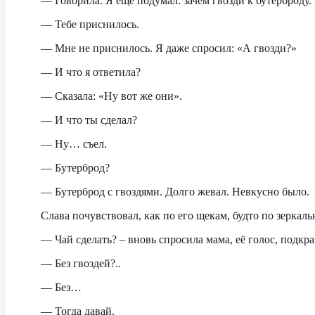
— Говорила. Я еще подумал: зачем гвозди к бутерброду.
— Тебе приснилось.
— Мне не приснилось. Я даже спросил: «А гвозди?»
— И что я ответила?
— Сказала: «Ну вот же они».
— И что ты сделал?
— Ну… съел.
— Бутерброд?
— Бутерброд с гвоздями. Долго жевал. Невкусно было.
Слава почувствовал, как по его щекам, будто по зеркаль
— Чай сделать? – вновь спросила мама, её голос, подкра
— Без гвоздей?..
— Без…
— Тогда давай.