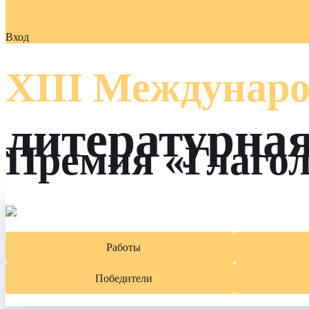
Вход
XIII Междунаро
литературна
Премия «Глаго
Работы
Победители