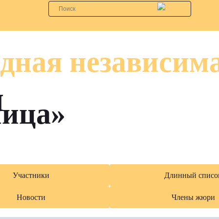
дная независим
я
лица»
Участники
Длинный списо
Новости
Члены жюри