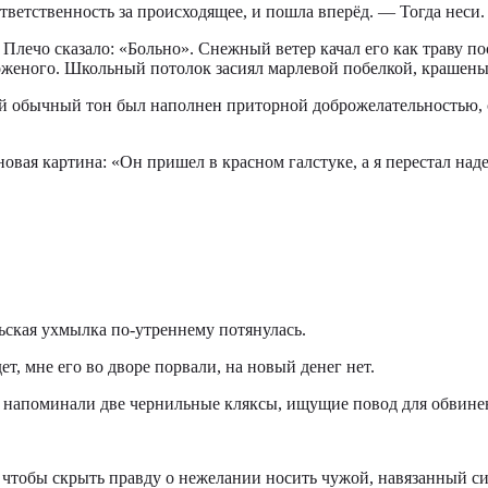
тветственность за происходящее, и пошла вперёд. — Тогда неси.
 Плечо сказало: «Больно». Снежный ветер качал его как траву п
оженого. Школьный потолок засиял марлевой побелкой, крашены
й обычный тон был наполнен приторной доброжелательностью, се
овая картина: «Он пришел в красном галстуке, а я перестал наде
ьская ухмылка по-утреннему потянулась.
т, мне его во дворе порвали, на новый денег нет.
и напоминали две чернильные кляксы, ищущие повод для обвине
я, чтобы скрыть правду о нежелании носить чужой, навязанный с