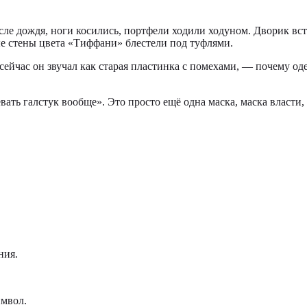
осле дождя, ноги косились, портфели ходили ходуном. Дворик вс
е стены цвета «Тиффани» блестели под туфлями.
йчас он звучал как старая пластинка с помехами, — почему оде
вать галстук вообще». Это просто ещё одна маска, маска власти,
ния.
имвол.