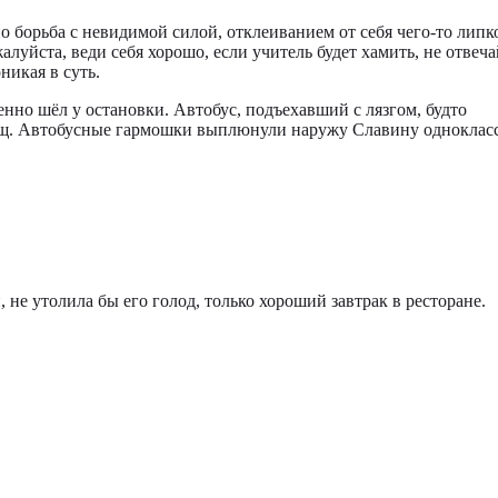
о борьба с невидимой силой, отклеиванием от себя чего-то липк
луйста, веди себя хорошо, если учитель будет хамить, не отвеча
никая в суть.
нно шёл у остановки. Автобус, подъехавший с лязгом, будто
плащ. Автобусные гармошки выплюнули наружу Славину одноклас
, не утолила бы его голод, только хороший завтрак в ресторане.