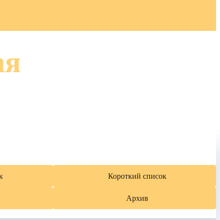
ая
к
Короткий список
Архив