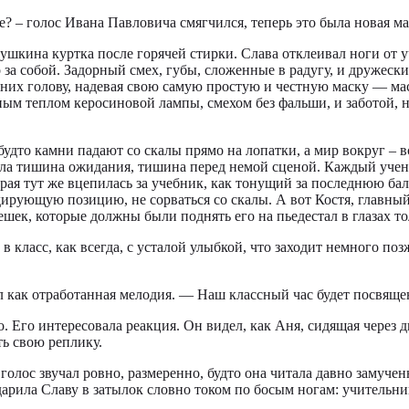
ние? – голос Ивана Павловича смягчился, теперь это была новая 
кина куртка после горячей стирки. Слава отклеивал ноги от уч
го за собой. Задорный смех, губы, сложенные в радугу, и дружес
а них голову, надевая свою самую простую и честную маску — ма
ным теплом керосиновой лампы, смехом без фальши, и заботой, 
 будто камни падают со скалы прямо на лопатки, а мир вокруг – в
ыла тишина ожидания, тишина перед немой сценой. Каждый ученик
ая тут же вцепилась за учебник, как тонущий за последнюю балку,
дирующую позицию, не сорваться со скалы. А вот Костя, главный
ек, которые должны были поднять его на пьедестал в глазах т
 класс, как всегда, с усталой улыбкой, что заходит немного поз
учал как отработанная мелодия. — Наш классный час будет посвя
 Его интересовала реакция. Он видел, как Аня, сидящая через дв
ть свою реплику.
голос звучал ровно, размеренно, будто она читала давно замуче
дарила Славу в затылок словно током по босым ногам: учительни
.