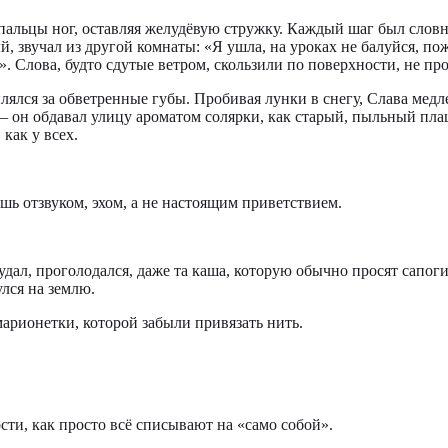
 пальцы ног, оставляя желудёвую стружку. Каждый шаг был словн
 звучал из другой комнаты: «Я ушла, на уроках не балуйся, пожа
. Слова, будто сдутые ветром, скользили по поверхности, не про
ялся за обветренные губы. Пробивая лунки в снегу, Слава медле
 — он обдавал улицу ароматом солярки, как старый, пыльный 
как у всех.
ь отзвуком, эхом, а не настоящим приветствием.
удал, проголодался, даже та каша, которую обычно просят сапоги
улся на землю.
марионетки, которой забыли привязать нить.
сти, как просто всё списывают на «само собой».