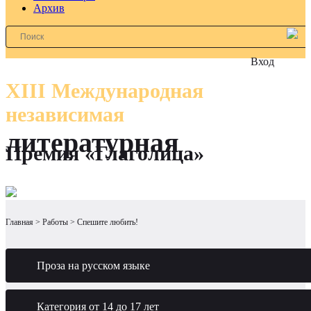
Архив
Вход
XIII Международная
независимая
литературная
Премия «Глаголица»
Главная
Работы
Спешите любить!
Проза на русском языке
Категория от 14 до 17 лет