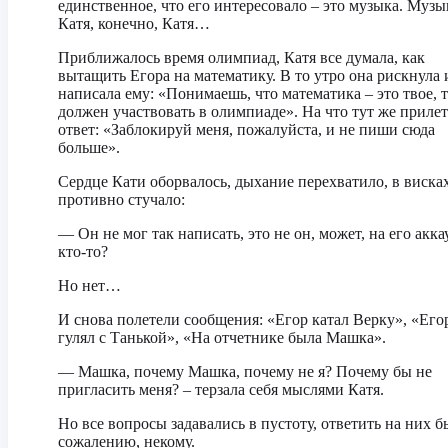
единственное, что его интересовало – это музыка. Музы
Катя, конечно, Катя…
Приближалось время олимпиад, Катя все думала, как
вытащить Егора на математику. В то утро она рискнула 
написала ему: «Понимаешь, что математика – это твое, 
должен участвовать в олимпиаде». На что тут же приле
ответ: «Заблокируй меня, пожалуйста, и не пиши сюда
больше».
Сердце Кати оборвалось, дыхание перехватило, в виска
противно стучало:
— Он не мог так написать, это не он, может, на его акка
кто-то?
Но нет…
И снова полетели сообщения: «Егор катал Верку», «Его
гулял с Танькой», «На отчетнике была Машка».
— Машка, почему Машка, почему не я? Почему бы не
пригласить меня? – терзала себя мыслями Катя.
Но все вопросы задавались в пустоту, ответить на них б
сожалению, некому.