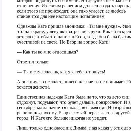
которые подойдут к его имени. Но девушка не может со
отношения. Их своим решением должен создать парень.
если этого не происходит, она тихо угасает, ее любовь
становится для нее настоящим испытанием.
Однажды Кате пришла анонимка: «Ты мне нужна». Уви
это на экране, у девушки затряслись руки. Как ей искре
хотелось, чтобы это написал Егор, тогда она была бы са
счастливой на свете. Но Егор на вопрос Кати:
— Как ты ко мне относишься?
Ответил только:
— Ты и сама знаешь, как я к тебе отношусь!
А она ничего не знает, ничего не знает и не понимает. Е
хочется ясности.
Единственная надежда Кати была на то, что за лето они
отдохнут, подумают, что будет дальше, повзрослеют. И в
сентябре, когда начнется школа, все выяснят. Но взросл
решили по-другому. Егор с семьей переезжают в другой
город. И Катя его больше никогда не увидит.
Лишь только одноклассник Димка, зная какая у этих дв