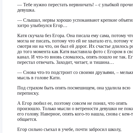
— Тебе нужно перестать нервничать! – с улыбкой прочи
девушка.
— Слышал, нервы хорошо успокаивают крепкие объятия
хитро улыбнулся Егор…
Катя скучала без Егора. Она писала ему сама, потому чт
могла не писать, потому что ей не хватало его, потому ч
смотря ни на что, он был ей дорог. Их счастье длилось 
до того момента как Катя выставила фото с Егором в св
канал. И что-то вновь сломалось, опять пошло не так. Е
перестал отвечать. Заходит, читает, и тишина…
— Снова что-то подстроит со своими друзьями, – мельк
мысль в голове Кати.
Под страхом быть опять посмешищем, она удалила всю
переписку.
А Егор любил ее, поэтому совсем не понял, что опять
произошло. Только мысли о ветрености девушки не пок
его голову. Наверное, опять кого-то нашла, снова с кем-
общается.
Егор сильно съехал в учебе, почти забросил школу,