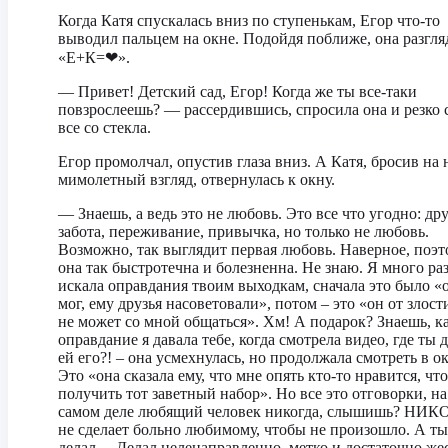
Когда Катя спускалась вниз по ступенькам, Егор что-то
выводил пальцем на окне. Подойдя поближе, она разгля
«Е+К=❤».
— Привет! Детский сад, Егор! Когда же ты все-таки
повзрослеешь? — рассердившись, спросила она и резко 
все со стекла.
Егор промолчал, опустив глаза вниз. А Катя, бросив на 
мимолетный взгляд, отвернулась к окну.
— Знаешь, а ведь это не любовь. Это все что угодно: др
забота, переживание, привычка, но только не любовь.
Возможно, так выглядит первая любовь. Наверное, поэ
она так быстротечна и болезненна. Не знаю. Я много ра
искала оправдания твоим выходкам, сначала это было «
мог, ему друзья насоветовали», потом – это «он от злост
не может со мной общаться». Хм! А подарок? Знаешь, к
оправдание я давала тебе, когда смотрела видео, где ты 
ей его?! – она усмехнулась, но продолжала смотреть в ок
Это «она сказала ему, что мне опять кто-то нравится, чт
получить тот заветный набор». Но все это отговорки, на
самом деле любящий человек никогда, слышишь? НИ
не сделает больно любимому, чтобы не произошло. А ты
делал… Делал целенаправленно, метко и достаточно жес