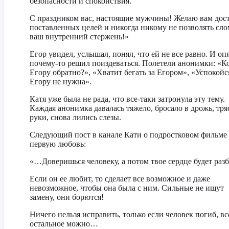
безопасности и спокойствия.
С праздником вас, настоящие мужчины! Желаю вам дос
поставленных целей и никогда никому не позволять сло
ваш внутренний стержень!»
Егор увидел, услышал, понял, что ей не все равно. И оп
почему-то решил поиздеваться. Полетели анонимки: «Ко
Егору обратно?», «Хватит бегать за Егором», «Успокойс
Егору не нужна».
Катя уже была не рада, что все-таки затронула эту тему.
Каждая анонимка давалась тяжело, бросало в дрожь, тря
руки, снова лились слезы.
Следующий пост в канале Кати о подростковом фильме
первую любовь:
«…Доверишься человеку, а потом твое сердце будет ра
Если он ее любит, то сделает все возможное и даже
невозможное, чтобы она была с ним. Сильные не ищут
замену, они борются!
Ничего нельзя исправить, только если человек погиб, вс
остальное можно…