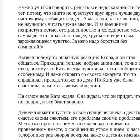
Нужно учиться говорить, решать все недосказанности те
тет, потому что никто не чувствует друг друга лучше дв
настоящему любящих сердец. А мы люди, к сожалению,
не научились читать чужие мысли. И за внешними
неприступностью, отстраненностью и холодностью мож
самом деле погибать настоящее, хрупкое и еще только
зарождающееся чувство. За него надо бороться без
сомнений!»
Вызвал почему-то обратную реакцию Егора, и он стал
общаться. Приходили теплые, добрые анонимки, точно 
него, потому что Катя всегда чувствовала эти сообщени
особенному. И даже открыто со своего аккаунта что-то
спрашивал, правда, только по делу. Но Катя уже была
счастлива, даже хоть такому общению.
На самом деле Катя ждала. Она ждала, что он придет, чт
поговорят, и все будет хорошо.
Девочка может впустить в свое сердце человека, сделать
счастье своим счастьем, его проблемы своими проблема
Мечтать о простых совместных мелочах: о времени,
проведенном вместе, о сообщениях утром и днем, о часа
телефонных разговоров вечером, даже о детских именах