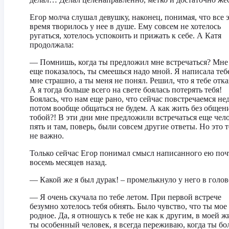
Егор молча слушал девушку, наконец, понимая, что все 
время творилось у нее в душе. Ему совсем не хотелось
ругаться, хотелось успокоить и прижать к себе. А Катя
продолжала:
— Помнишь, когда ты предложил мне встречаться? Мне 
еще показалось, ты смеешься надо мной. Я написала тебе
мне страшно, а ты меня не понял. Решил, что я тебе отка
А я тогда больше всего на свете боялась потерять тебя!
Боялась, что нам еще рано, что сейчас повстречаемся не
потом вообще общаться не будем. А как жить без общени
тобой?! В эти дни мне предложили встречаться еще чел
пять и там, поверь, были совсем другие ответы. Но это 
не важно.
Только сейчас Егор понимал смысл написанного ею поч
восемь месяцев назад.
— Какой же я был дурак! – промелькнуло у него в голов
— Я очень скучала по тебе летом. При первой встрече
безумно хотелось тебя обнять. Было чувство, что ты мое
родное. Да, я отношусь к тебе не как к другим, в моей 
ты особенный человек, я всегда переживаю, когда ты бо