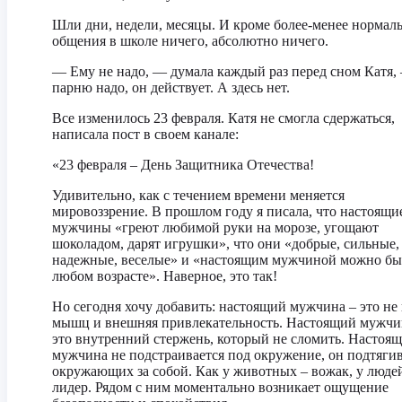
Шли дни, недели, месяцы. И кроме более-менее нормал
общения в школе ничего, абсолютно ничего.
— Ему не надо, — думала каждый раз перед сном Катя, 
парню надо, он действует. А здесь нет.
Все изменилось 23 февраля. Катя не смогла сдержаться,
написала пост в своем канале:
«23 февраля – День Защитника Отечества!
Удивительно, как с течением времени меняется
мировоззрение. В прошлом году я писала, что настоящи
мужчины «греют любимой руки на морозе, угощают
шоколадом, дарят игрушки», что они «добрые, сильные,
надежные, веселые» и «настоящим мужчиной можно бы
любом возрасте». Наверное, это так!
Но сегодня хочу добавить: настоящий мужчина – это не
мышц и внешняя привлекательность. Настоящий мужчи
это внутренний стержень, который не сломить. Настоя
мужчина не подстраивается под окружение, он подтяги
окружающих за собой. Как у животных – вожак, у люде
лидер. Рядом с ним моментально возникает ощущение