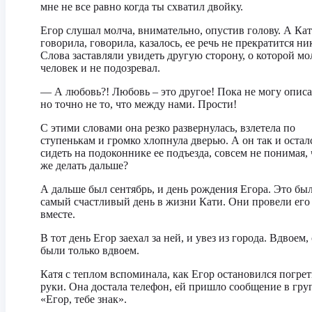
мне не все равно когда ты схватил двойку.
Егор слушал молча, внимательно, опустив голову. А Кат
говорила, говорила, казалось, ее речь не прекратится ни
Слова заставляли увидеть другую сторону, о которой м
человек и не подозревал.
— А любовь?! Любовь – это другое! Пока не могу описат
но точно не то, что между нами. Прости!
С этими словами она резко развернулась, взлетела по
ступенькам и громко хлопнула дверью. А он так и остал
сидеть на подоконнике ее подъезда, совсем не понимая, 
же делать дальше?
А дальше был сентябрь, и день рождения Егора. Это бы
самый счастливый день в жизни Кати. Они провели его
вместе.
В тот день Егор заехал за ней, и увез из города. Вдвоем,
были только вдвоем.
Катя с теплом вспоминала, как Егор остановился погрет
руки. Она достала телефон, ей пришло сообщение в гру
«Егор, тебе знак».