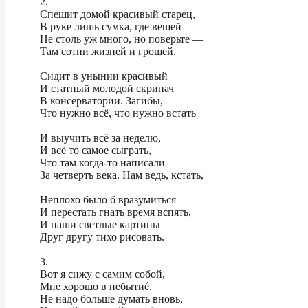
‎2.
‎Спешит домой красивый старец,
‎В руке лишь сумка, где вещей
‎Не столь уж много, но поверьте —
‎Там сотни жизней и грошей.
‎Сидит в унынии красивый
‎И статный молодой скрипач
‎В консерватории. Загибы,
‎Что нужно всё, что нужно встать
‎И выучить всё за неделю,
‎И всё то самое сыграть,
‎Что там когда-то написали
‎За четверть века. Нам ведь, кстать,
‎Неплохо было б вразумиться
‎И перестать гнать время вспять,
‎И наши светлые картины
‎Друг другу тихо рисовать.
‎3.
‎Вот я сижу с самим собой,
‎Мне хорошо в небытиé.
‎Не надо больше думать вновь,