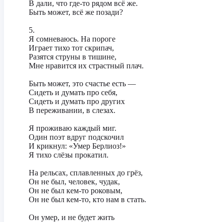
‎В дали, что где-то рядом всё же.
‎Быть может, всё же позади?
‎5.
‎Я сомневаюсь. На пороге
‎Играет тихо тот скрипач,
‎Разятся струны в тишине,
‎Мне нравится их страстный плач.
‎Быть может, это счастье есть —
‎Сидеть и думать про себя,
‎Сидеть и думать про других
‎В переживании, в слезах.
‎Я проживаю каждый миг.
‎Один поэт вдруг подскочил
‎И крикнул: «Умер Берлиоз!»
‎Я тихо слёзы прокатил.
‎На рельсах, сплавленных до грёз,
Он не был, человек, чудак,
‎Он не был кем-то роковым,
‎Он не был кем-то, кто нам в стать.
‎Он умер, и не будет жить