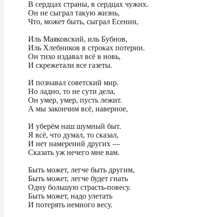
‎В сердцах страны, в сердцах чужих.
‎Он не сыграл такую жизнь,
‎Что, может быть, сыграл Есенин,
‎Иль Маяковский, иль Бубнов,
‎Иль Хлебников в строках потерии.
‎Он тихо издавал всё в новь,
‎И скрежетали все газеты.
‎‎И познавал советский мир.
‎Но ладно, то не сути дела,
‎Он умер, умер, пусть лежит.
‎А мы закончим всё, наверное,
‎И уберём наш шумный быт.
‎Я всё, что думал, то сказал,
‎И нет намерений других —
‎Сказать уж нечего мне вам.
‎Быть может, легче быть другим,
‎Быть может, легче будет гнать
‎Одну большую страсть-повесу.
‎Быть может, надо улетать
‎И потерять немного весу.