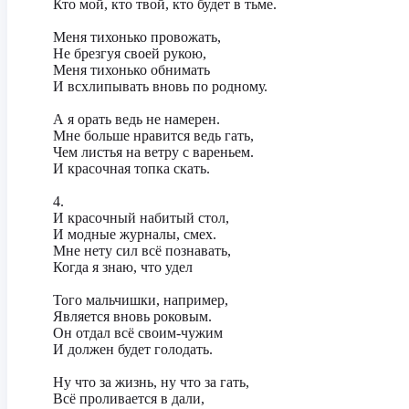
‎Кто мой, кто твой, кто будет в тьме.
‎Меня тихонько провожать,
‎Не брезгуя своей рукою,
‎Меня тихонько обнимать
‎И всхлипывать вновь по родному.
‎А я орать ведь не намерен.
‎Мне больше нравится ведь гать,
‎Чем листья на ветру с вареньем.
‎И красочная топка скать.
‎4.
‎И красочный набитый стол,
‎И модные журналы, смех.
‎Мне нету сил всё познавать,
‎Когда я знаю, что удел
‎Того мальчишки, например,
‎Является вновь роковым.
‎Он отдал всё своим-чужим
‎И должен будет голодать.
‎Ну что за жизнь, ну что за гать,
‎Всё проливается в дали,