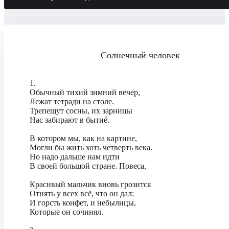
Солнечный человек
‎1.
‎Обычный тихий зимний вечер,
‎Лежат тетради на столе.
‎Трепещут сосны, их зарницы
‎Нас забирают в бытиé.
‎В котором мы, как на картине,
‎Могли бы жить хоть четверть века.
‎Но надо дальше нам идти
‎В своей большой стране. Повеса,
‎Красивый мальчик вновь грозится
‎Отнять у всех всё, что он дал:
‎И горсть конфет, и небылицы,
‎Которые он сочинял.