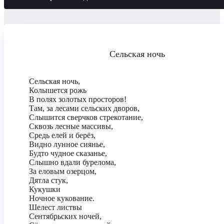
Сельская ночь
Сельская ночь,
Колышется рожь
В полях золотых просторов!
Там, за лесами сельских дворов,
Слышится сверчков стрекотание,
Сквозь лесные массивы,
Средь елей и берёз,
Видно лунное сиянье,
Будто чудное сказанье,
Слышно вдали бурелома,
За еловым озерцом,
Дятла стук,
Кукушки
Ночное кукование.
Шелест листвы
Сентябрьских ночей,