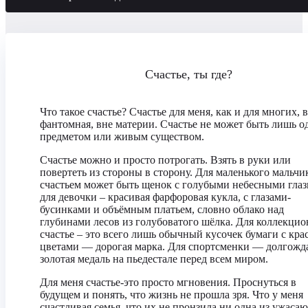
Счастье, ты где?
Что такое счастье? Счастье для меня, как и для многих, 
фантомная, вне материи. Счастье не может быть лишь 
предметом или живым существом.
Счастье можно и просто потрогать. Взять в руки или
повертеть из стороны в сторону. Для маленького мальчи
счастьем может быть щенок с голубыми небесными глаз
для девочки – красивая фарфоровая кукла, с глазами-
бусинками и объёмным платьем, словно облако над
глубинами лесов из голубоватого шёлка. Для коллекцио
счастье – это всего лишь обычный кусочек бумаги с кр
цветами — дорогая марка. Для спортсменки — долгожд
золотая медаль на пьедестале перед всем миром.
Для меня счастье-это просто мгновения. Проснуться в
будущем и понять, что жизнь не прошла зря. Что у меня
счастливая семья, что их не пронзила ни одна из ужаса