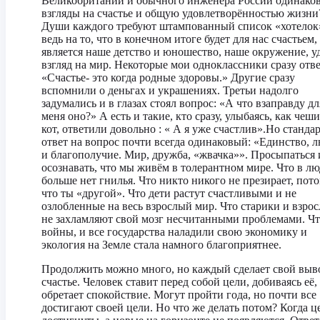
Великобритании и обычного инженера России одинако
взгляды на счастье и общую удовлетворённостью жизни
Души каждого требуют штампованный список «хотелок
ведь на то, что в конечном итоге будет для нас счастьем,
является наше детство и юношество, наше окружение, у
взгляд на мир. Некоторые мои одноклассники сразу отв
«Счастье- это когда родные здоровы.» Другие сразу
вспомнили о деньгах и украшениях. Третьи надолго
задумались и в глазах стоял вопрос: «А что взаправду дл
меня оно?» А есть и такие, кто сразу, улыбаясь, как чеш
кот, ответили довольно : « А я уже счастлив».Но станд
ответ на вопрос почти всегда одинаковый: «Единство, 
и благополучие. Мир, дружба, «жвачка»». Просыпаться 
осознавать, что мы живём в толерантном мире. Что в лю
больше нет гнилья. Что никто никого не презирает, пот
что ты «другой». Что дети растут счастливыми и не
озлобленные на весь взрослый мир. Что старики и взро
не захламляют свой мозг несчитанными проблемами. Чт
войны, и все государства наладили свою экономику и
экология на Земле стала намного благоприятнее.
Продолжить можно много, но каждый сделает свой выв
счастье. Человек ставит перед собой цели, добиваясь её,
обретает спокойствие. Могут пройти года, но почти все
достигают своей цели. Но что же делать потом? Когда ц