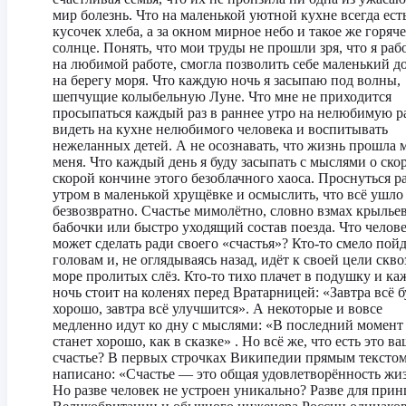
мир болезнь. Что на маленькой уютной кухне всегда ест
кусочек хлеба, а за окном мирное небо и такое же горяче
солнце. Понять, что мои труды не прошли зря, что я ра
на любимой работе, смогла позволить себе маленький д
на берегу моря. Что каждую ночь я засыпаю под волны,
шепчущие колыбельную Луне. Что мне не приходится
просыпаться каждый раз в раннее утро на нелюбимую ра
видеть на кухне нелюбимого человека и воспитывать
нежеланных детей. А не осознавать, что жизнь прошла 
меня. Что каждый день я буду засыпать с мыслями о ско
скорой кончине этого безоблачного хаоса. Проснуться 
утром в маленькой хрущёвке и осмыслить, что всё ушло
безвозвратно. Счастье мимолётно, словно взмах крылье
бабочки или быстро уходящий состав поезда. Что челов
может сделать ради своего «счастья»? Кто-то смело пойд
головам и, не оглядываясь назад, идёт к своей цели скво
море пролитых слёз. Кто-то тихо плачет в подушку и к
ночь стоит на коленях перед Вратарницей: «Завтра всё б
хорошо, завтра всё улучшится». А некоторые и вовсе
медленно идут ко дну с мыслями: «В последний момент
станет хорошо, как в сказке» . Но всё же, что есть это в
счастье? В первых строчках Википедии прямым тексто
написано: «Счастье — это общая удовлетворённость жи
Но разве человек не устроен уникально? Разве для при