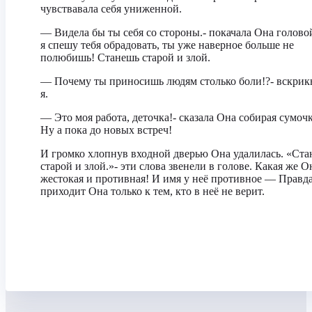
чувствавала себя униженной.
— Видела бы ты себя со стороны.- покачала Она голово
я спешу тебя обрадовать, ты уже наверное больше не
полюбишь! Станешь старой и злой.
— Почему ты приносишь людям столько боли!?- вскрик
я.
— Это моя работа, деточка!- сказала Она собирая сумоч
Ну а пока до новых встреч!
И громко хлопнув входной дверью Она удалилась. «Ст
старой и злой.»- эти слова звенели в голове. Какая же О
жестокая и противная! И имя у неё противное — Правда
приходит Она только к тем, кто в неё не верит.