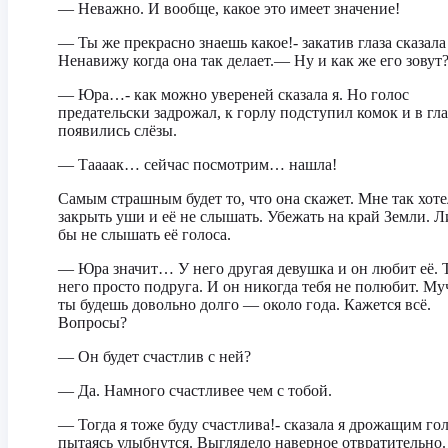
— Неважно. И вообще, какое это имеет значение!
— Ты же прекрасно знаешь какое!- закатив глаза сказала
Ненавижу когда она так делает.— Ну и как же его зовут
— Юра…- как можно увереней сказала я. Но голос
предательски задрожал, к горлу подступил комок и в гла
появились слёзы.
— Таааак… сейчас посмотрим… нашла!
Самым страшным будет то, что она скажет. Мне так хоте
закрыть уши и её не слышать. Убежать на край Земли. 
бы не слышать её голоса.
— Юра значит… У него другая девушка и он любит её. 
него просто подруга. И он никогда тебя не полюбит. Му
ты будешь довольно долго — около года. Кажется всё.
Вопросы?
— Он будет счастлив с ней?
— Да. Намного счастливее чем с тобой.
— Тогда я тоже буду счастлива!- сказала я дрожащим го
пытаясь улыбнутся. Выглядело наверное отвратительно.