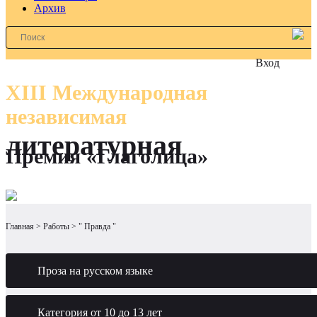
Архив
Вход
XIII Международная
независимая
литературная
Премия «Глаголица»
Главная
Работы
" Правда "
Проза на русском языке
Категория от 10 до 13 лет