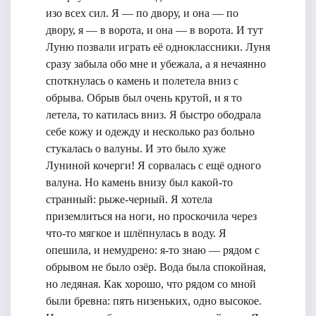
изо всех сил. Я — по двору, и она — по
двору, я — в ворота, и она — в ворота. И тут
Луню позвали играть её одноклассники. Луня
сразу забыла обо мне и убежала, а я нечаянно
споткнулась о камень и полетела вниз с
обрыва. Обрыв был очень крутой, и я то
летела, то катилась вниз. Я быстро ободрала
себе кожу и одежду и несколько раз больно
стукалась о валуны. И это было хуже
Луниной кочерги! Я сорвалась с ещё одного
валуна. Но камень внизу был какой-то
странный: рыже-черный. Я хотела
приземлиться на ноги, но проскочила через
что-то мягкое и шлёпнулась в воду. Я
опешила, и немудрено: я-то знаю — рядом с
обрывом не было озёр. Вода была спокойная,
но ледяная. Как хорошо, что рядом со мной
были бревна: пять низеньких, одно высокое.