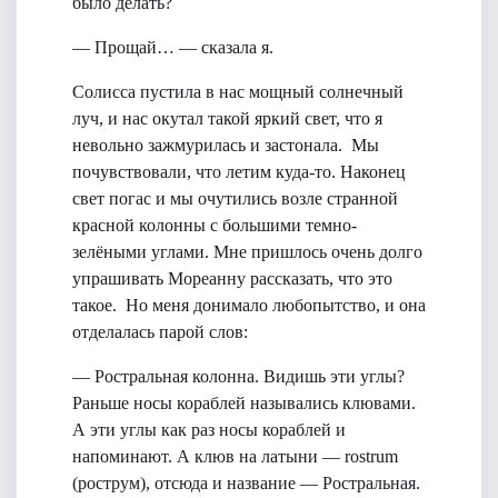
было делать?
— Прощай… — сказала я.
Солисса пустила в нас мощный солнечный
луч, и нас окутал такой яркий свет, что я
невольно зажмурилась и застонала. Мы
почувствовали, что летим куда-то. Наконец
свет погас и мы очутились возле странной
красной колонны с большими темно-
зелёными углами. Мне пришлось очень долго
упрашивать Мореанну рассказать, что это
такое. Но меня донимало любопытство, и она
отделалась парой слов:
— Ростральная колонна. Видишь эти углы?
Раньше носы кораблей назывались клювами.
А эти углы как раз носы кораблей и
напоминают. А клюв на латыни — rostrum
(рострум), отсюда и название — Ростральная.