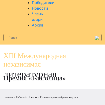
Победители
Новости
Члены
жюри
Архив
XIII Международная
независимая
литературная
Премия «Глаголица»
Главная
Работы
Повесть о Солиссе и рыже-чёрном портале