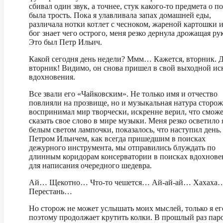
сбивал один звук, а точнее, стук какого-то предмета о п
была трость. Пока я улавливала запах домашней еды,
различала нотки котлет с чесноком, жареной картошки 
бог знает чего острого, меня резко дернула дрожащая рук
Это был Петр Ильич.
Какой сегодня день недели? Ммм… Кажется, вторник. Д
вторник! Видимо, он снова пришел в свой выходной ис
вдохновения.
Все звали его «Чайковским». Не только имя и отчество
повлияли на прозвище, но и музыкальная натура сторож
воспринимал мир творчески, искренне верил, что смож
сказать свое слово в мире музыки. Меня резко осветило 
белым светом лампочки, показалось, что наступил день.
Петром Ильичем, как всегда пришедшим в поисках
дежурного инструмента, мы отправились блуждать по
длинным коридорам консерватории в поисках вдохнове
для написания очередного шедевра.
Ай… Щекотно… Что-то чешется… Ай-ай-ай… Хахаха
Перестань…
Но сторож не может услышать моих мыслей, только я ег
поэтому продолжает крутить колки. В прошлый раз пар