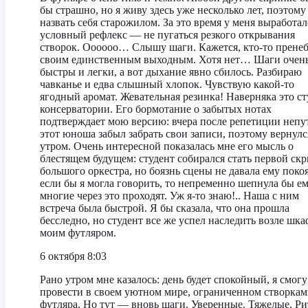
бы страшно, но я живу здесь уже несколько лет, поэтому
назвать себя старожилом. За это время у меня выработал
условный рефлекс — не пугаться резкого открывания
створок. Оооооо… Слышу шаги. Кажется, кто-то прене
своим единственным выходным. Хотя нет… Шаги очен
быстры и легки, а вот дыхание явно сбилось. Разбираю
чавканье и едва слышный хлопок. Чувствую какой-то
ягодный аромат. Жевательная резинка! Наверняка это ст
консерватории. Его бормотание о забытых нотах
подтверждает мою версию: вчера после репетиции неп
этот юноша забыл забрать свои записи, поэтому вернулс
утром. Очень интересной показалась мне его мысль о
блестящем будущем: студент собирался стать первой ск
большого оркестра, но боязнь сцены не давала ему покоя
если бы я могла говорить, то непременно шепнула бы ем
многие через это проходят. Уж я-то знаю!.. Наша с ним
встреча была быстрой. Я бы сказала, что она прошла
бесследно, но студент все же успел наследить возле шка
моим футляром.
6 октября 8:03
Рано утром мне казалось: день будет спокойный, я смогу
провести в своем уютном мире, ограниченном створка
футляра. Но тут — вновь шаги. Уверенные. Тяжелые. Ри