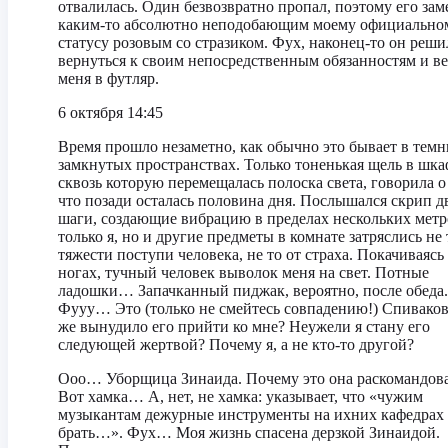
отвалилась. Один безвозвратно пропал, поэтому его за
каким-то абсолютно неподобающим моему официально
статусу розовым со стразиком. Фух, наконец-то он реши
вернуться к своим непосредственным обязанностям и в
меня в футляр.
6 октября 14:45
Время прошло незаметно, как обычно это бывает в тем
замкнутых пространствах. Только тоненькая щель в шка
сквозь которую перемещалась полоска света, говорила о
что позади осталась половина дня. Послышался скрип д
шаги, создающие вибрацию в пределах нескольких метр
только я, но и другие предметы в комнате затряслись не 
тяжести поступи человека, не то от страха. Покачиваясь
ногах, тучный человек выволок меня на свет. Потные
ладошки… Запачканный пиджак, вероятно, после обеда.
Фууу… Это (только не смейтесь совпадению!) Спиваков
же вынудило его прийти ко мне? Неужели я стану его
следующей жертвой? Почему я, а не кто-то другой?
Ооо… Уборщица Зинаида. Почему это она раскомандова
Вот хамка… А, нет, не хамка: указывает, что «чужим
музыкантам дежурные инструменты на ихних кафедрах
брать…». Фух… Моя жизнь спасена дерзкой Зинаидой.