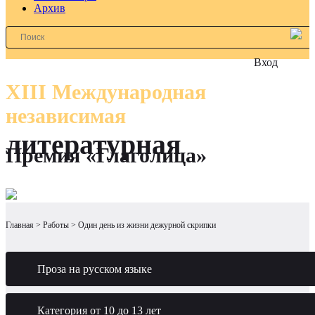
Архив
Вход
XIII Международная
независимая
литературная
Премия «Глаголица»
Главная
Работы
Один день из жизни дежурной скрипки
Проза на русском языке
Категория от 10 до 13 лет