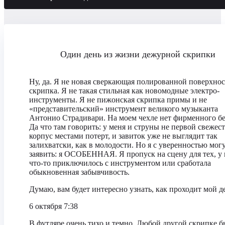
Один день из жизни дежурной скрипки
Ну, да. Я не новая сверкающая полированной поверхно
скрипка. Я не такая стильная как новомодные электро-
инструменты. Я не пижонская скрипка примы и не
«представительский» инструмент великого музыканта
Антонио Страдивари. На моем чехле нет фирменного б
Да что там говорить: у меня и струны не первой свежест
корпус местами потерт, и завиток уже не выглядит так
залихватски, как в молодости. Но я с уверенностью мог
заявить: я ОСОБЕННАЯ. Я пропуск на сцену для тех, у 
что-то приключилось с инструментом или сработала
обыкновенная забывчивость.
Думаю, вам будет интересно узнать, как проходит мой 
6 октября 7:38
В футляре очень тихо и темно. Любой другой скрипке 