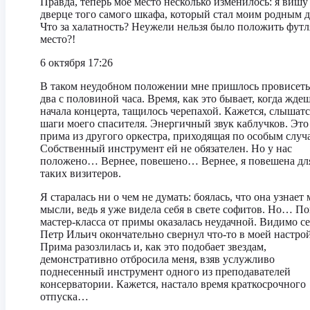
Правда, теперь мое место несколько изменилось: я вишу
дверце того самого шкафа, который стал моим родным 
Что за халатность? Неужели нельзя было положить футл
место?!
6 октября 17:26
В таком неудобном положении мне пришлось провисеть
два с половиной часа. Время, как это бывает, когда жде
начала концерта, тащилось черепахой. Кажется, слышатс
шаги моего спасителя. Энергичный звук каблучков. Это
прима из другого оркестра, приходящая по особым случ
Собственный инструмент ей не обязателен. Но у нас
положено… Вернее, повешено… Вернее, я повешена дл
таких визитеров.
Я старалась ни о чем не думать: боялась, что она узнает
мысли, ведь я уже видела себя в свете софитов. Но… П
мастер-класса от примы оказалась неудачной. Видимо с
Петр Ильич окончательно свернул что-то в моей настрой
Прима разозлилась и, как это подобает звездам,
демонстративно отбросила меня, взяв услужливо
поднесенный инструмент одного из преподавателей
консерватории. Кажется, настало время краткосрочного
отпуска…