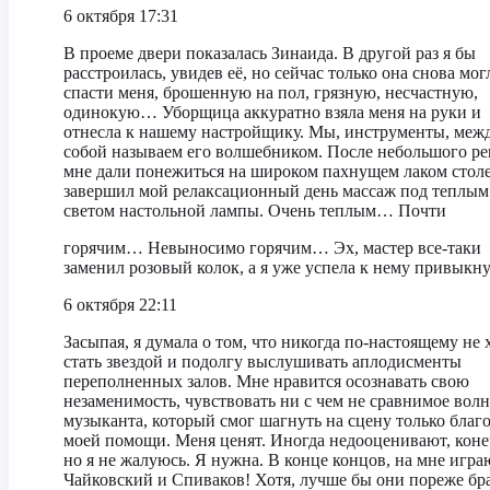
6 октября 17:31
В проеме двери показалась Зинаида. В другой раз я бы
расстроилась, увидев её, но сейчас только она снова мог
спасти меня, брошенную на пол, грязную, несчастную,
одинокую… Уборщица аккуратно взяла меня на руки и
отнесла к нашему настройщику. Мы, инструменты, меж
собой называем его волшебником. После небольшого р
мне дали понежиться на широком пахнущем лаком столе
завершил мой релаксационный день массаж под теплым
светом настольной лампы. Очень теплым… Почти
горячим… Невыносимо горячим… Эх, мастер все-таки
заменил розовый колок, а я уже успела к нему привыкну
6 октября 22:11
Засыпая, я думала о том, что никогда по-настоящему не 
стать звездой и подолгу выслушивать аплодисменты
переполненных залов. Мне нравится осознавать свою
незаменимость, чувствовать ни с чем не сравнимое вол
музыканта, который смог шагнуть на сцену только благ
моей помощи. Меня ценят. Иногда недооценивают, коне
но я не жалуюсь. Я нужна. В конце концов, на мне игра
Чайковский и Спиваков! Хотя, лучше бы они пореже бр