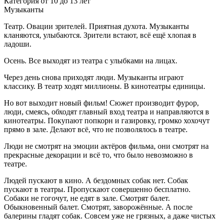
Категория от 10 до 13 лет
Музыканты
Театр. Овации зрителей. Приятная духота. Музыканты
кланяются, улыбаются. Зрители встают, всё ещё хлопая в
ладоши.
Осень. Все выходят из театра с улыбками на лицах.
Через день снова приходят люди. Музыканты играют
классику. В театр ходят миллионы. В кинотеатры единицы.
Но вот выходит новый фильм! Сюжет производит фурор,
люди, смеясь, обходят главный вход театра и направляются в
кинотеатры. Покупают попкорн и газировку, громко хохочут
прямо в зале. Делают всё, что не позволялось в театре.
Люди не смотрят на эмоции актёров фильма, они смотрят на
прекрасные декорации и всё то, что было невозможно в
театре.
Людей пускают в кино. А бездомных собак нет. Собак
пускают в театры. Пропускают совершенно бесплатно.
Собаки не гогочут, не едят в зале. Смотрят балет.
Обыкновенный балет. Смотрят, заворожённые. А после
балерины гладят собак. Совсем уже не грязных, а даже чистых