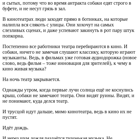
и сытых, потому что во время антракта собаки едят строго в
буфете, и не несут грязь в зал.
В кинотеатрах люди заходят прямо в ботинках, на которые
налипла вся слякоть с улицы. Они хохочут на самых
слезливых сценах, и даже успевают закинуть в рот пару штук
попкорна.
Постепенно все работники театра перебираются в кино. И
собаки, ничего не замечая слушают классику, которую играют
музыканты. Ведь, в фильмах уже готовая аудиодорожка (новое
слово, ведь фильм – тоже инновация для зрителей), к чему в
кино живая музыка?
На ночь театр закрывается.
Однажды утром, когда первые лучи солнца ещё не коснулись
крыш, собаки не замечают театра. Они видят руины. Видят, и
не понимают, куда делся театр.
И трусцой идут дальше, мимо кинотеатра, ведь в кино их не
пустят.
Идёт дождь.
И через шум дождя раздаётся тихонькая музыка. Не