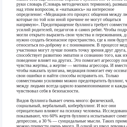
руки словарь (Словарь методических терминов), размы
над этим вопросом, и «натыкаюсь» на интересное
определение: «Медиация-это процесс общения между л
которые по той или иной причине не могут общаться
напрямую». Предотвращение буллинга требует совмест
усилий родителей, педагогов и самих ребят. Чтобы под
могли открыто выразить свои чувства и переживания, д
нужно создать безопасное пространство, где к ним будут
относиться по-доброму и с пониманием. В процессе ме
участники могут лучше понять точку зрения друг друга,
способствует развитию эмпатии и сознанию того, как и
поведение влияет на других. Это помогает агрессору по
чувства жертвы, а жертве — мотивы агрессора. И вместо
чтобы наказать хулигана, медиация помогает ему осозна
свои ошибки и найти способы исправить их. Только
совместными усилиями можно предотвратить буллинг, 
между людьми всегда царило взаимопонимание и кажд
чувствовал себя в безопасности.
Видов буллинга бывает очень много: физический,
социальный, вербальный, кибербуллинг. И все они
отрицательно влияют на психику человека. Исследован
показывают, что 60% жертв буллинга испытывают сим
депрессии, а 30 % — суицидальные мысли. Таких прим
можно привести очень много. В одной из школ девочка 