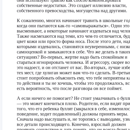
они используют травлю как способ компенсировать
собственные недостатки. Это создает иллюзию власти,
собственного превосходства, могущества над другими.
К сожалению, многих начинают травить в школьные го
когда они пытаются как-то «самовыражаться». Одни это
высмеивают, а некоторые начинают издеваться над чело
Также насмехаются над теми, кто чем-то отличается, буд
цвет кожи или просто форма носа. После этого дети, на
которыми издевались, становятся неуверенными, с низк
самооценкой и замыкаются в себе. Что же делать в таки
ситуациях? Во-первых, жертве надо быть спокойным и
стараться игнорировать человека. И агрессору, скорее вс
это надоест, и он отстанет от вас. Во-вторых, лучше изб
тех мест, где хулиган может вам что-то сделать. В-третьи
стоит попробовать объяснить ему, что тебе неприятны к
то действия и ты не хочешь, чтобы это продолжалось, вс
есть вероятность, что после разговора он все поймет.
А если ничего не помогает? Не стоит умалчивать о булл
— это может кончиться плохо. Родители, если видят пр
того, что его ребенка буллят (закрылся в себе, изменило
поведение, ходит подавленный) должны принять меры.
Сначала надо выслушать и, не торопясь с выводами, узн
все детали происходящего. Конечно, взрослый должен
проявить сочувствие и дать понять, что он всегда будет 