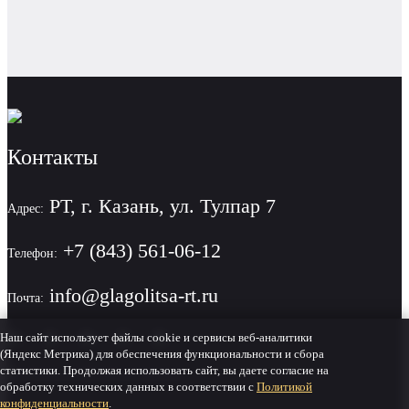
Контакты
РТ, г. Казань, ул. Тулпар 7
Адрес:
+7 (843) 561-06-12
Телефон:
info@glagolitsa-rt.ru
Почта:
Наш сайт использует файлы cookie и сервисы веб-аналитики
(Яндекс Метрика) для обеспечения функциональности и сбора
статистики. Продолжая использовать сайт, вы даете согласие на
Политика конфиденциальности
обработку технических данных в соответствии с
Политикой
конфиденциальности
.