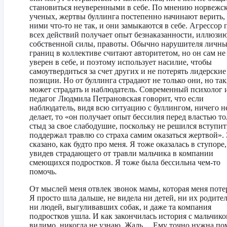
становиться неуверенными в себе. По мнению норвежс
ученых, жертвы буллинга постепенно начинают верить, 
ними что-то не так, и они замыкаются в себе. Агрессор 
всех действий получает опыт безнаказанности, иллюзи
собственной силы, правоты. Обычно нарушителя личн
границ в коллективе считают авторитетом, но он сам не
уверен в себе, и поэтому использует насилие, чтобы
самоутвердиться за счет других и не потерять лидерские
позиции. Но от буллинга страдают не только они, но та
может страдать и наблюдатель. Современный психолог 
педагог Людмила Петрановская говорит, что если
наблюдатель, видя всю ситуацию с буллингом, ничего н
делает, то «он получает опыт бессилия перед властью т
стыд за свое слабодушие, поскольку не решился вступит
поддержал травлю со страха самим оказаться жертвой».
сказано, как будто про меня. Я тоже оказалась в ступоре,
увидев страдающего от травли мальчика в компании
смеющихся подростков. Я тоже была бессильна чем-то
помочь.
От мыслей меня отвлек звонок мамы, которая меня поте
Я просто шла дальше, не видела ни детей, ни их родител
ни людей, выгуливавших собак, и даже та компания
подростков ушла. И как закончилась история с мальчиком
видимо, никогда не узнаю. Жаль… Ему точно нужна по