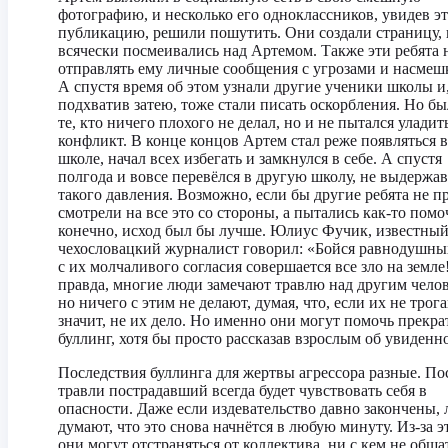
фотографию, и несколько его одноклассников, увидев э
публикацию, решили пошутить. Они создали страницу, 
всячески посмеивались над Артемом. Также эти ребята 
отправлять ему личные сообщения с угрозами и насмеш
А спустя время об этом узнали другие ученики школы и
подхватив затею, тоже стали писать оскорбления. Но бы
те, кто ничего плохого не делал, но и не пытался уладит
конфликт. В конце концов Артем стал реже появляться в
школе, начал всех избегать и замкнулся в себе. А спустя
полгода и вовсе перевёлся в другую школу, не выдержав
такого давления. Возможно, если бы другие ребята не п
смотрели на все это со стороны, а пытались как-то помоч
конечно, исход был бы лучше. Юлиус Фучик, известны
чехословацкий журналист говорил: «Бойся равнодушны
с их молчаливого согласия совершается все зло на земле
правда, многие люди замечают травлю над другим чело
но ничего с этим не делают, думая, что, если их не трог
значит, не их дело. Но именно они могут помочь прекра
буллинг, хотя бы просто рассказав взрослым об увиденн
Последствия буллинга для жертвы агрессора разные. По
травли пострадавший всегда будет чувствовать себя в
опасности. Даже если издевательство давно закончены,
думают, что это снова начнётся в любую минуту. Из-за э
они могут отстраняться от коллектива, ни с кем не обща