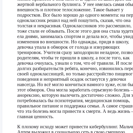
жертвой вербального буллинга. У нее имелась самая об
внешность и плотное телосложение. Такое бывает у
подростков. Все было хорошо до одного момента: на пе
одноклассник решил над ней пошутить, сказав, что она
толстая и некрасивая. Одноклассников это рассмешило,
тоже стали ее обзывать. После этого дня она стала худеть
ела днями, занималась спортом и делала все, чтобы увид
изменения во внешности. Но однажды, придя в школу,
девочка упала в обморок от голода и изнуряющих
тренировок. Учителя сразу заподозрили неладное, позв
родителям, чтобы те пришли в школу, а после того, как
девочка очнулась, узнали о том, что её травили. И после
долгих разбирательств ребята, конечно, извинились пер
своей одноклассницей, но только расстройство пищевог
поведения и неприятный осадок останутся у девочки
навсегда. Но всё могло кончиться намного хуже, если бы
этот обморок. Она могла заработать серьезную болезнь
анорексию, которую вылечить достаточно сложно. Для 
потребовалась бы психотерапия, медицинская помощь,
правильное питание и поддержка семьи. А самое страшн
что эта болезнь могла привести к смерти. А ведь жизнь 
главная ценность.
К плохому исходу может привести кибербуллинг. Мальч
Артем выложил в социальную сеть в свою смешную