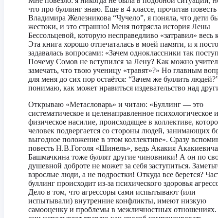
Мне повезло: я никогда не была в подобной ситуации, н
что про буллинг знаю. Еще в 4 классе, прочитав повесть
Владимира Железникова “Чучело”, я поняла, что дети б
жестоки, и это страшно! Меня потрясла история Лены
Бессольцевой, которую несправедливо «затравил» весь к
Эта книга хорошо отпечаталась в моей памяти, и я пост
задавалась вопросами: «Зачем одноклассники так посту
Почему Сомов не вступился за Лену? Как можно учите
замечать, что твою ученицу «травят»?» Но главным воп
для меня до сих пор остаётся: “Зачем же буллить людей?
понимаю, как может нравиться издевательство над друг
Открываю «Метасловарь» и читаю: «Буллинг — это
систематическое и целенаправленное психологическое 
физическое насилие, происходящее в коллективе, котор
человек подвергается со стороны людей, занимающих б
выгодное положение в этом коллективе». Сразу вспом
повесть Н.В.Гоголя «Шинель», ведь Акакия Акакиевича
Башмачкина тоже буллят другие чиновники! А он по св
душевной доброте не может за себя заступиться. Заметьт
взрослые люди, а не подростки! Откуда все берется? Час
буллинг происходит из-за психического здоровья агресс
Дело в том, что агрессоры сами испытывают (или
испытывали) внутренние конфликты, имеют низкую
самооценку и проблемы в межличностных отношениях.