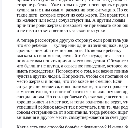
стороне ребенка. Уже потом следует поговорить с роди
хулигана и с ним самим, разъяснив всю ситуацию. Но ес
такие дети, которые строят из себя жертв. Им нравится, 
их жалеют или когда сочувствуют им. А другим людям
принятие роли жертвы позволяет не признавать свои о
и не нести ответственность за свои поступки.
А теперь рассмотрим другую сторону: если родитель узн
что его ребенок — буллер или один из зачинщиков, надо
срочно с ним об этом поговорить. Позвольте ребёнку
высказать свои мысли, слушайте без осуждения — это
поможет вам понять причины его поведения. Обсудите 
что буллинг не шутка, а серьезное поведение, которое м
иметь последствия. Поговорите о том, как важно поним
чувства других людей. Попросите, чтобы он поставил се
место жертвы и понял, что это вовсе не смешно. Если
ситуация не меняется, и вы понимаете, что не справляет
самостоятельно, то стоит обратиться к психологу или д
специалистам. Но есть проблема: буллят чаще всего те, 
хорошо живет и имеет все, и тогда родители не верят, чт
успешный ребенок может так поступать, или те, чьи ро
совсем отстранились от воспитания, тогда ребенок ищет
внимания в другом месте, самоутверждается за счет дру
Какие есть еще способы борьбы с буллингом? И снова б