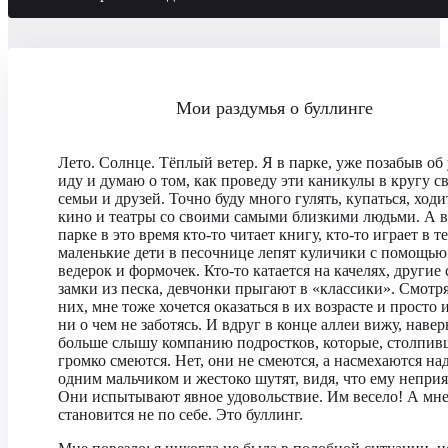
Мои раздумья о буллинге
Лето. Солнце. Тёплый ветер. Я в парке, уже позабыв об 
иду и думаю о том, как проведу эти каникулы в кругу с
семьи и друзей. Точно буду много гулять, купаться, ходи
кино и театры со своими самыми близкими людьми. А в
парке в это время кто-то читает книгу, кто-то играет в т
маленькие дети в песочнице лепят куличики с помощью
ведерок и формочек. Кто-то катается на качелях, другие 
замки из песка, девчонки прыгают в «классики». Смотря
них, мне тоже хочется оказаться в их возрасте и просто 
ни о чем не заботясь. И вдруг в конце аллеи вижу, навер
больше слышу компанию подростков, которые, столпив
громко смеются. Нет, они не смеются, а насмехаются на
одним мальчиком и жестоко шутят, видя, что ему неприя
Они испытывают явное удовольствие. Им весело! А мн
становится не по себе. Это буллинг.