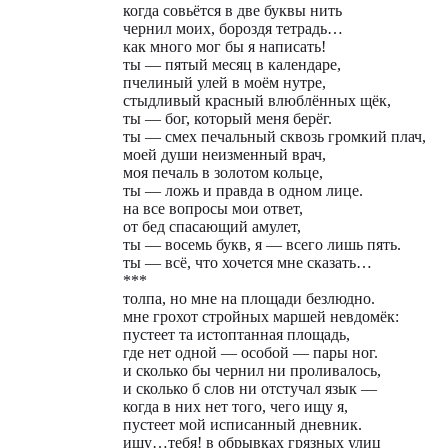
когда совьётся в две буквы нить
чернил моих, бороздя тетрадь…
как много мог бы я написать!
ты — пятый месяц в календаре,
пчелиный улей в моём нутре,
стыдливый красный влюблённых щёк,
ты — бог, который меня берёг.
ты — смех печальный сквозь громкий плач,
моей души неизменный врач,
моя печаль в золотом кольце,
ты — ложь и правда в одном лице.
на все вопросы мои ответ,
от бед спасающий амулет,
ты — восемь букв, я — всего лишь пять.
ты — всё, что хочется мне сказать…
***
толпа, но мне на площади безлюдно.
мне грохот стройных маршей невдомёк:
пустеет та истоптанная площадь,
где нет одной — особой — пары ног.
и сколько бы чернил ни проливалось,
и сколько б слов ни отстучал язык —
когда в них нет того, чего ищу я,
пустеет мой исписанный дневник.
ищу…тебя! в обрывках грязных улиц