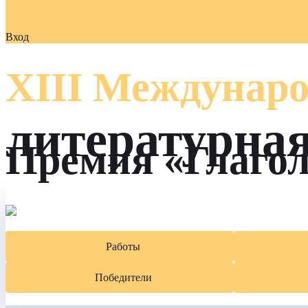
Вход
XIII Междунаро
литературна
Премия «Глаго
Работы
Победители