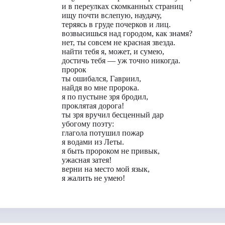
и в переулках скомканных страниц
ищу почти вслепую, наудачу,
теряясь в груде почерков и лиц.
возвысишься над городом, как знамя?
нет, ты совсем не красная звезда.
найти тебя я, может, и сумею,
достичь тебя — уж точно никогда.
пророк
ты ошибался, Гавриил,
найдя во мне пророка.
я по пустыне зря бродил,
проклятая дорога!
ты зря вручил бесценный дар
убогому поэту:
глагола потушил пожар
я водами из Леты.
я быть пророком не привык,
ужасная затея!
верни на место мой язык,
я жалить не умею!