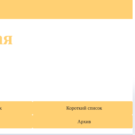
ая
к
Короткий список
Архив