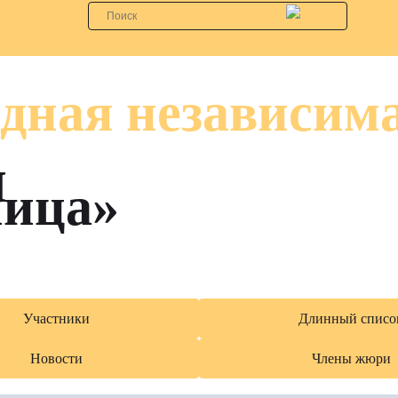
дная независим
я
лица»
Участники
Длинный списо
Новости
Члены жюри