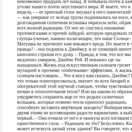
невозможно тридцать лет назад. Я побывала почти в ка
уголке нашего почти опустевшего мира. И знаете, что я
видела, — ее хриплый голос внушал в него панический 
— как умершие от холода трупы поднимались на ноги, к
долгожданная солнечная вспышка окрасила небо, обдав
всех волной радиации. От нее не спастись никакими
противогазами и прочей лабудой, которую придумали э
глупцы-ученые, наивно полагающие, что наше Солнце-
Матушка не причинит нам никакого вреда. Но знаете в 
правда? – она подошла к Джеймсу, и ее зловещий шепот
наполнил страхом его душу. – Правда, в том, что все мы
медленно умираем, Джеймс Рей. И неважно где ты
находишься. Жизнь под искусственным солнцем грозит 
мутацией и прочими «побочными» эффектами. А жизнь
солнцем настоящим… Что я могу вам сказать, Джеймс? 
что только поинтересоваться, хватает ли всех батарей и
обогревателей этой научной станции, чтобы чувствовать
ночью в относительном тепле? Или вы каким-то образо
умудряетесь сохранить жар от тех редких солнечных
вспышек, которые помимо тепла приносит радиацию,
способную заставить мертвецов заходить? Выбирая меж
двумя этими не вселяющими радости вариантами, я вы
первый. – Она отошла от него и окинула всех взглядом 
единственного глаза. – Радиация ли это? Безусловно. Ка
может исчезнуть целый этаж здания? Вы говорите, что 