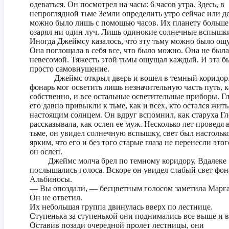
одеваться. Он посмотрел на часы: 6 часов утра. Здесь, в
непроглядной тьме Земли определить утро сейчас или д
можно было лишь с помощью часов. Их планету больше
озарял ни один луч. Лишь одинокие солнечные вспышк
Иногда Джеймсу казалось, что эту тьму можно было ощу
Она поглощала в себя все, что было можно. Она не была
невесомой. Тяжесть этой тьмы ощущал каждый. И эта б
просто самовнушение.
Джеймс открыл дверь и вошел в темный коридор.
фонарь мог осветить лишь незначительную часть путь, к
собственно, и все остальные осветительные приборы. Гл
его давно привыкли к тьме, как и всех, кто остался жить
настоящим солнцем. Он вдруг вспомнил, как старуха Г
рассказывала, как ослеп ее муж. Несколько лет проведя 
тьме, он увидел солнечную вспышку, свет был настольк
ярким, что его и без того старые глаза не перенесли этог
он ослеп.
Джеймс молча брел по темному коридору. Вдалеке
послышались голоса. Вскоре он увидел слабый свет фон
Альбиносы.
— Вы опоздали, — бесцветным голосом заметила Марга
Он не ответил.
Их небольшая группа двинулась вверх по лестнице.
Ступенька за ступенькой они поднимались все выше и 
Оставив позади очередной пролет лестницы, они