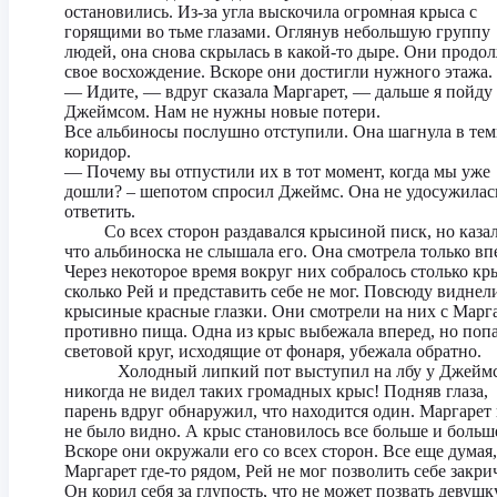
остановились. Из-за угла выскочила огромная крыса с
горящими во тьме глазами. Оглянув небольшую группу
людей, она снова скрылась в какой-то дыре. Они продо
свое восхождение. Вскоре они достигли нужного этажа.
— Идите, — вдруг сказала Маргарет, — дальше я пойду 
Джеймсом. Нам не нужны новые потери.
Все альбиносы послушно отступили. Она шагнула в те
коридор.
— Почему вы отпустили их в тот момент, когда мы уже
дошли? – шепотом спросил Джеймс. Она не удосужилас
ответить.
Со всех сторон раздавался крысиной писк, но казал
что альбиноска не слышала его. Она смотрела только вп
Через некоторое время вокруг них собралось столько кр
сколько Рей и представить себе не мог. Повсюду виднел
крысиные красные глазки. Они смотрели на них с Марга
противно пища. Одна из крыс выбежала вперед, но попа
световой круг, исходящие от фонаря, убежала обратно.
Холодный липкий пот выступил на лбу у Джеймс
никогда не видел таких громадных крыс! Подняв глаза,
парень вдруг обнаружил, что находится один. Маргарет
не было видно. А крыс становилось все больше и больш
Вскоре они окружали его со всех сторон. Все еще думая,
Маргарет где-то рядом, Рей не мог позволить себе закри
Он корил себя за глупость, что не может позвать девушку