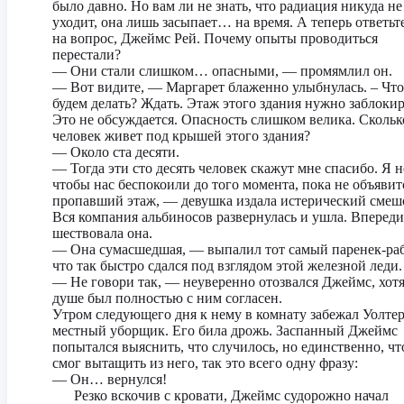
было давно. Но вам ли не знать, что радиация никуда не
уходит, она лишь засыпает… на время. А теперь ответьт
на вопрос, Джеймс Рей. Почему опыты проводиться
перестали?
— Они стали слишком… опасными, — промямлил он.
— Вот видите, — Маргарет блаженно улыбнулась. – Чт
будем делать? Ждать. Этаж этого здания нужно заблокир
Это не обсуждается. Опасность слишком велика. Скольк
человек живет под крышей этого здания?
— Около ста десяти.
— Тогда эти сто десять человек скажут мне спасибо. Я н
чтобы нас беспокоили до того момента, пока не объявит
пропавший этаж, — девушка издала истерический смеш
Вся компания альбиносов развернулась и ушла. Впереди
шествовала она.
— Она сумасшедшая, — выпалил тот самый паренек-ра
что так быстро сдался под взглядом этой железной леди.
— Не говори так, — неуверенно отозвался Джеймс, хотя
душе был полностью с ним согласен.
Утром следующего дня к нему в комнату забежал Уолтер
местный уборщик. Его била дрожь. Заспанный Джеймс
попытался выяснить, что случилось, но единственно, чт
смог вытащить из него, так это всего одну фразу:
— Он… вернулся!
Резко вскочив с кровати, Джеймс судорожно начал