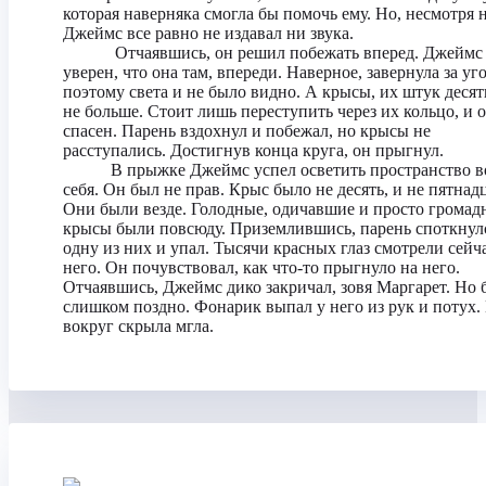
которая наверняка смогла бы помочь ему. Но, несмотря н
Джеймс все равно не издавал ни звука.
Отчаявшись, он решил побежать вперед. Джеймс
уверен, что она там, впереди. Наверное, завернула за уго
поэтому света и не было видно. А крысы, их штук деся
не больше. Стоит лишь переступить через их кольцо, и 
спасен. Парень вздохнул и побежал, но крысы не
расступались. Достигнув конца круга, он прыгнул.
В прыжке Джеймс успел осветить пространство в
себя. Он был не прав. Крыс было не десять, и не пятнадц
Они были везде. Голодные, одичавшие и просто громад
крысы были повсюду. Приземлившись, парень споткнул
одну из них и упал. Тысячи красных глаз смотрели сейч
него. Он почувствовал, как что-то прыгнуло на него.
Отчаявшись, Джеймс дико закричал, зовя Маргарет. Но 
слишком поздно. Фонарик выпал у него из рук и потух.
вокруг скрыла мгла.