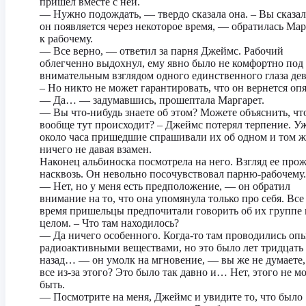
пришел вместе с ней.
— Нужно подождать, — твердо сказала она. – Вы сказал
он появляется через некоторое время, — обратилась Мар
к рабочему.
— Все верно, — ответил за парня Джеймс. Рабочий
облегченно выдохнул, ему явно было не комфортно под
внимательным взглядом одного единственного глаза де
– Но никто не может гарантировать, что он вернется опя
— Да… — задумавшись, прошептала Маргарет.
— Вы что-нибудь знаете об этом? Можете объяснить, чт
вообще тут происходит? – Джеймс потерял терпение. У
около часа пришедшие спрашивали их об одном и том ж
ничего не давая взамен.
Наконец альбиноска посмотрела на него. Взгляд ее про
насквозь. Он невольно посочувствовал парню-рабочему.
— Нет, но у меня есть предположение, — он обратил
внимание на то, что она упомянула только про себя. Все
время пришельцы предпочитали говорить об их группе 
целом. – Что там находилось?
— Да ничего особенного. Когда-то там проводились оп
радиоактивными веществами, но это было лет тридцать
назад… — он умолк на мгновение, — вы же не думаете,
все из-за этого? Это было так давно и… Нет, этого не м
быть.
— Посмотрите на меня, Джеймс и увидите то, что было