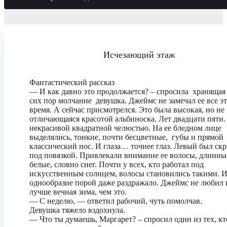
Исчезающий этаж
Фантастический рассказ
— И как давно это продолжается? – спросила хранящая
сих пор молчание девушка. Джеймс не замечал ее все э
время. А сейчас присмотрелся. Это была высокая, но не
отличающаяся красотой альбиноска. Лет двадцати пяти.
некрасивой квадратной челюстью. На ее бледном лице
выделялись, тонкие, почти бесцветные, губы и прямой
классический нос. И глаза… точнее глаз. Левый был ск
под повязкой. Привлекали внимание ее волосы, длинны
белые, словно снег. Почти у всех, кто работал под
искусственным солнцем, волосы становились такими. И
однообразие порой даже раздражало. Джеймс не любил 
лучше вечная зима, чем это.
— С неделю, — ответил рабочий, чуть помолчав.
Девушка тяжело вздохнула.
— Что ты думаешь, Маргарет? – спросил один из тех, кт