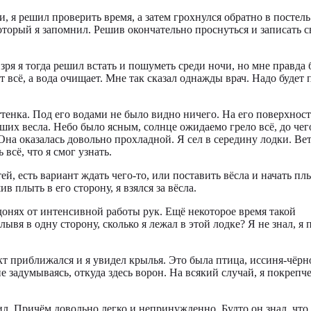
, я решил проверить время, а затем грохнулся обратно в постель
торый я запомнил. Решив окончательно проснуться и записать с
ря я тогда решил встать и пошуметь среди ночи, но мне правда 
ет всё, а вода очищает. Мне так сказал однажды врач. Надо будет
ттенка. Под его водами не было видно ничего. На его поверхнос
ших весла. Небо было ясным, солнце ожидаемо грело всё, до чег
 Она оказалась довольно прохладной. Я сел в середину лодки. Вет
всё, что я смог узнать.
й, есть вариант ждать чего-то, или поставить вёсла и начать пл
в плыть в его сторону, я взялся за вёсла.
адонях от интенсивной работы рук. Ещё некоторое время такой
ывя в одну сторону, сколько я лежал в этой лодке? Я не знал, я 
ект приближался и я увидел крылья. Это была птица, иссиня-чёрн
е задумываясь, откуда здесь ворон. На всякий случай, я покрепч
ил. Причём довольно легко и непринужденно. Будто он знал, что 