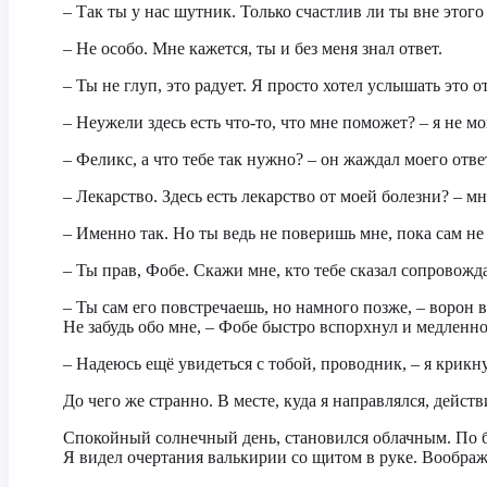
– Так ты у нас шутник. Только счастлив ли ты вне этого
– Не особо. Мне кажется, ты и без меня знал ответ.
– Ты не глуп, это радует. Я просто хотел услышать это о
– Неужели здесь есть что-то, что мне поможет? – я не м
– Феликс, а что тебе так нужно? – он жаждал моего отве
– Лекарство. Здесь есть лекарство от моей болезни? – м
– Именно так. Но ты ведь не поверишь мне, пока сам не 
– Ты прав, Фобе. Скажи мне, кто тебе сказал сопровожд
– Ты сам его повстречаешь, но намного позже, – ворон в
Не забудь обо мне, – Фобе быстро вспорхнул и медленно
– Надеюсь ещё увидеться с тобой, проводник, – я крикн
До чего же странно. В месте, куда я направлялся, дейст
Спокойный солнечный день, становился облачным. По б
Я видел очертания валькирии со щитом в руке. Воображ