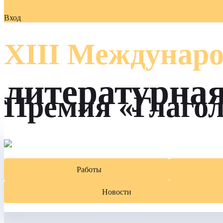
Вход
XIII Междунаро
литературна
Премия «Глаго
Работы
Новости