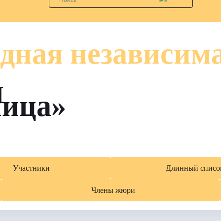
дная независим
я
лица»
Участники
Длинный списо
Члены жюри