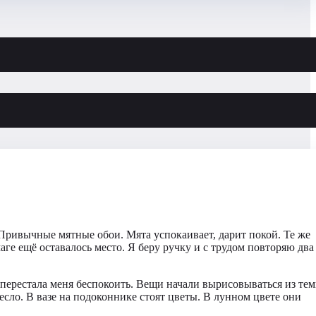
. Привычные мятные обои. Мята успокаивает, дарит покой. Те же
аге ещё оставалось место. Я беру ручку и с трудом повторяю два
те перестала меня беспокоить. Вещи начали вырисовываться из те
сло. В вазе на подоконнике стоят цветы. В лунном цвете они