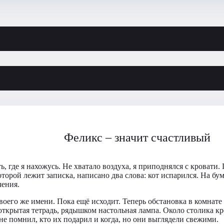
Феликс – значит счастливый
, где я нахожусь. Не хватало воздуха, я приподнялся с кровати
торой лежит записка, написано два слова: кот испарился. На бум
чения.
 своего же имени. Пока ещё исходит. Теперь обстановка в комна
крытая тетрадь, рядышком настольная лампа. Около столика кре
е помнил, кто их подарил и когда, но они выглядели свежими.