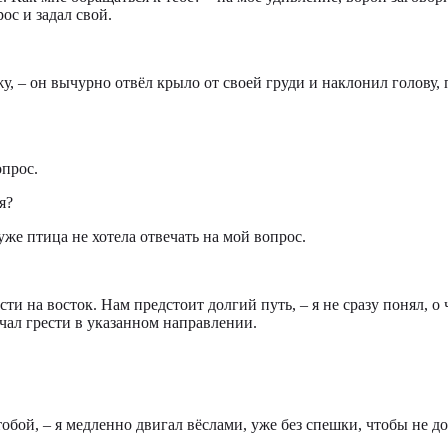
ос и задал свой.
жу, – он вычурно отвёл крыло от своей груди и наклонил голову, 
опрос.
я?
 уже птица не хотела отвечать на мой вопрос.
ти на восток. Нам предстоит долгий путь, – я не сразу понял, о 
ачал грести в указанном направлении.
тобой, – я медленно двигал вёслами, уже без спешки, чтобы не д