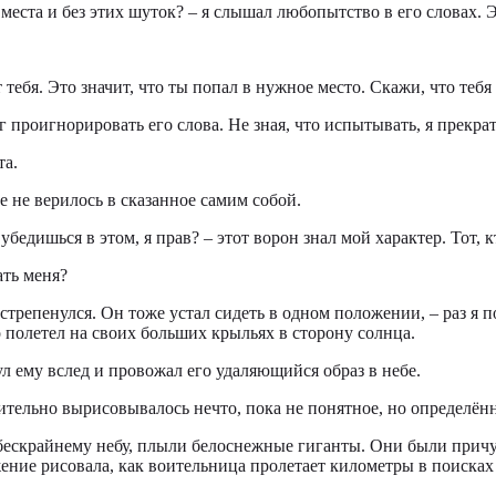
 места и без этих шуток? – я слышал любопытство в его словах. 
т тебя. Это значит, что ты попал в нужное место. Скажи, что тебя
ог проигнорировать его слова. Не зная, что испытывать, я прекрат
та.
не не верилось в сказанное самим собой.
убедишься в этом, я прав? – этот ворон знал мой характер. Тот, 
ать меня?
стрепенулся. Он тоже устал сидеть в одном положении, – раз я п
 полетел на своих больших крыльях в сторону солнца.
ул ему вслед и провожал его удаляющийся образ в небе.
вительно вырисовывалось нечто, пока не понятное, но определённ
ескрайнему небу, плыли белоснежные гиганты. Они были причу
ение рисовала, как воительница пролетает километры в поиска