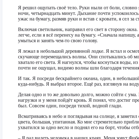
Я решил ощупать своё тело. Руки ныли от боли, словно я
ночи, четырнадцать минут. Дыхание почти успокоилось.
ужас на бумагу, размяв руки и встав с кровати, я сел за с
Включая светильник, направил его свет в сторону окна.
легче, если я всё перенесу на бумагу. «Сначала напишу,
умыться и занять чем-то свою голову.
Я лежал в небольшой деревянной лодке. Я встал и осмот
скучающе перемещались волны. Они спотыкались об моё 
хватало его света. Я нагнулся, чтобы коснуться воды, и
почти не ощущал, видимо волны шли благодаря течениям.
И так. Я посреди бескрайнего океана, один, в небольшо
куда-нибудь. Я выбрал второе. Ещё раз, взглянув на воду
Делая одно и то же довольно долго, можно сойти с ума.
нагрузки и у меня пойдёт кровь. Я понял, что достиг пре
был. Совсем один, посреди тихой, водной глади.
Всматриваясь в небо и поглядывая на солнце, я заметил
цвета, большая, упитанная. Ко мне стремительно приближ
ухватился за одно весло и поднял его на борт, чтобы от
– Я рад видеть человека в наших краях. Меня зовут Фоб