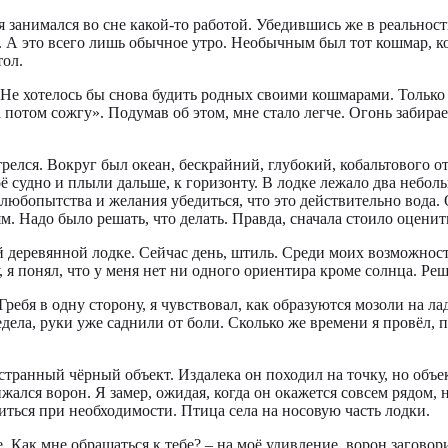
 занимался во сне какой-то работой. Убедившись же в реальности
 А это всего лишь обычное утро. Необычным был тот кошмар, ко
тол.
 Не хотелось бы снова будить родных своими кошмарами. Только з
 а потом сожгу». Подумав об этом, мне стало легче. Огонь забира
релся. Вокруг был океан, бескрайний, глубокий, кобальтового о
судно и плыли дальше, к горизонту. В лодке лежало два неболь
з любопытства и желания убедиться, что это действительно вода.
 Надо было решать, что делать. Правда, сначала стоило оценить 
й деревянной лодке. Сейчас день, штиль. Среди моих возможносте
, я понял, что у меня нет ни одного ориентира кроме солнца. Реши
 Гребя в одну сторону, я чувствовал, как образуются мозоли на л
дела, руки уже саднили от боли. Сколько же времени я провёл, пл
 странный чёрный объект. Издалека он походил на точку, но объ
ался ворон. Я замер, ожидая, когда он окажется совсем рядом, н
биться при необходимости. Птица села на носовую часть лодки.
е. Как мне обращаться к тебе? – на моё удивление, ворон заговор