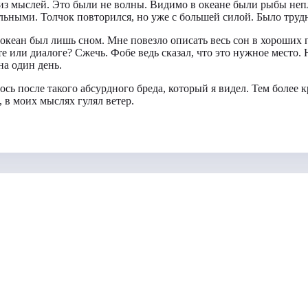
 из мыслей. Это были не волны. Видимо в океане были рыбы непл
ьными. Толчок повторился, но уже с большей силой. Было трудно
от океан был лишь сном. Мне повезло описать весь сон в хороших
те или диалоге? Сжечь. Фобе ведь сказал, что это нужное место. 
на один день.
лось после такого абсурдного бреда, который я видел. Тем более 
 в моих мыслях гулял ветер.