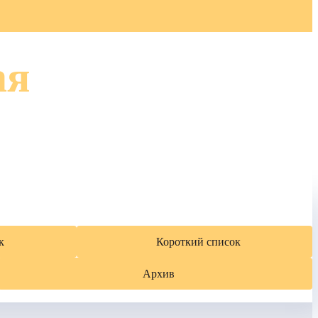
ая
к
Короткий список
Архив