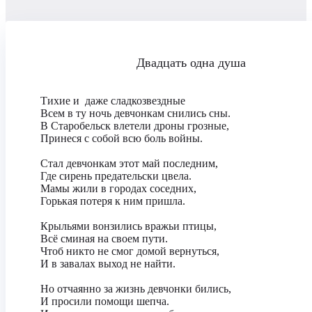
Двадцать одна душа
Тихие и даже сладкозвездные
Всем в ту ночь девчонкам снились сны.
В Старобельск влетели дроны грозные,
Принеся с собой всю боль войны.
Стал девчонкам этот май последним,
Где сирень предательски цвела.
Мамы жили в городах соседних,
Горькая потеря к ним пришла.
Крыльями вонзились вражьи птицы,
Всё сминая на своем пути.
Чтоб никто не смог домой вернуться,
И в завалах выход не найти.
Но отчаянно за жизнь девчонки бились,
И просили помощи шепча.