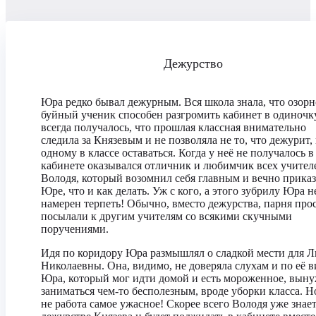
Дежурство
Юра редко бывал дежурным. Вся школа знала, что озорн
буйный ученик способен разгромить кабинет в одиночку
всегда получалось, что прошлая классная внимательно
следила за Князевым и не позволяла не то, что дежурит,
одному в классе оставаться. Когда у неё не получалось в
кабинете оказывался отличник и любимчик всех учител
Володя, который возомнил себя главным и вечно прика
Юре, что и как делать. Уж с кого, а этого зубрилу Юра н
намерен терпеть! Обычно, вместо дежурства, парня про
посылали к другим учителям со всякими скучными
поручениями.
Идя по коридору Юра размышлял о сладкой мести для 
Николаевны. Она, видимо, не доверяла слухам и по её в
Юра, который мог идти домой и есть мороженное, вын
заниматься чем-то бесполезным, вроде уборки класса. Н
не работа самое ужасное! Скорее всего Володя уже знает