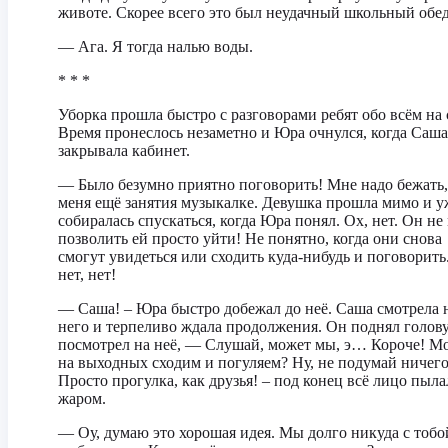
животе. Скорее всего это был неудачный школьный обед
— Ага. Я тогда налью воды.
* * *
Уборка прошла быстро с разговорами ребят обо всём на 
Время пронеслось незаметно и Юра очнулся, когда Саша
закрывала кабинет.
— Было безумно приятно поговорить! Мне надо бежать,
меня ещё занятия музыкалке. Девушка прошла мимо и у
собиралась спускаться, когда Юра понял. Ох, нет. Он не
позволить ей просто уйти! Не понятно, когда они снова
смогут увидеться или сходить куда-нибудь и поговорить.
нет, нет!
— Саша! – Юра быстро добежал до неё. Саша смотрела 
него и терпеливо ждала продолжения. Он поднял голову
посмотрел на неё, — Слушай, может мы, э… Короче! М
на выходных сходим и погуляем? Ну, не подумай ниче
Просто прогулка, как друзья! – под конец всё лицо пыла
жаром.
— Оу, думаю это хорошая идея. Мы долго никуда с тобо