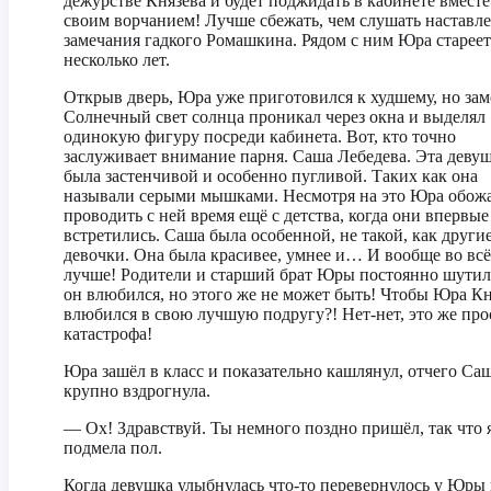
дежурстве Князева и будет поджидать в кабинете вместе
своим ворчанием! Лучше сбежать, чем слушать наставл
замечания гадкого Ромашкина. Рядом с ним Юра стареет
несколько лет.
Открыв дверь, Юра уже приготовился к худшему, но зам
Солнечный свет солнца проникал через окна и выделял
одинокую фигуру посреди кабинета. Вот, кто точно
заслуживает внимание парня. Саша Лебедева. Эта деву
была застенчивой и особенно пугливой. Таких как она
называли серыми мышками. Несмотря на это Юра обож
проводить с ней время ещё с детства, когда они впервые
встретились. Саша была особенной, не такой, как други
девочки. Она была красивее, умнее и… И вообще во вс
лучше! Родители и старший брат Юры постоянно шутил
он влюбился, но этого же не может быть! Чтобы Юра Кн
влюбился в свою лучшую подругу?! Нет-нет, это же про
катастрофа!
Юра зашёл в класс и показательно кашлянул, отчего Са
крупно вздрогнула.
— Ох! Здравствуй. Ты немного поздно пришёл, так что 
подмела пол.
Когда девушка улыбнулась что-то перевернулось у Юры 