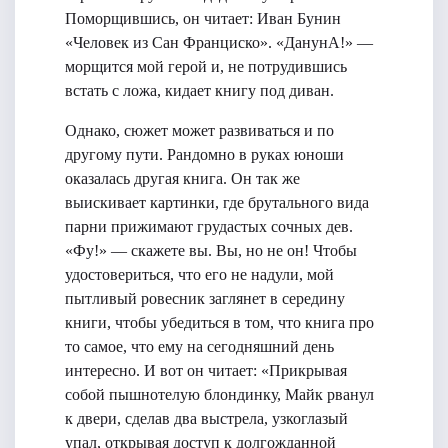
Поморщившись, он читает: Иван Бунин
«Человек из Сан Франциско». «ДанунА!» —
морщится мой герой и, не потрудившись
встать с ложа, кидает книгу под диван.
Однако, сюжет может развиваться и по
другому пути. Рандомно в руках юноши
оказалась другая книга. Он так же
выискивает картинки, где брутального вида
парни прижимают грудастых сочных дев.
«Фу!» — скажете вы. Вы, но не он! Чтобы
удостовериться, что его не надули, мой
пытливый ровесник заглянет в середину
книги, чтобы убедиться в том, что книга про
то самое, что ему на сегодняшний день
интересно. И вот он читает: «Прикрывая
собой пышнотелую блондинку, Майк рванул
к двери, сделав два выстрела, узкоглазый
упал, открывая доступ к долгожданной