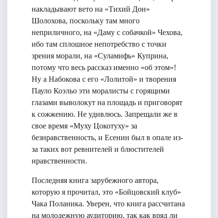
накладывают вето на «Тихий Дон»
Шолохова, поскольку там много
неприличного, на «Даму с собачкой» Чехова,
ибо там сплошное непотребство с точки
зрения морали, на «Суламифь» Куприна,
потому что весь рассказ именно «об этом»!
Ну а Набокова с его «Лолитой» и творения
Пауло Коэльо эти моралисты с горящими
глазами выволокут на площадь и приговорят
к сожжению. Не удивлюсь. Запрещали же в
свое время «Муху Цокотуху» за
безнравственность, и Есенин был в опале из-
за таких вот ревнителей и блюстителей
нравственности.
Последняя книга зарубежного автора,
которую я прочитал, это «Бойцовский клуб»
Чака Поланика. Уверен, что книга рассчитана
на молодежную аудиторию, так как вряд ли