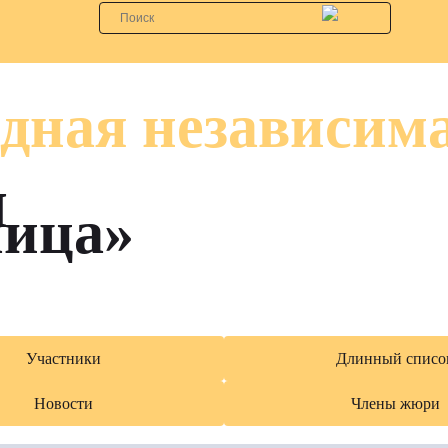
дная независим
я
лица»
Участники
Длинный списо
Новости
Члены жюри