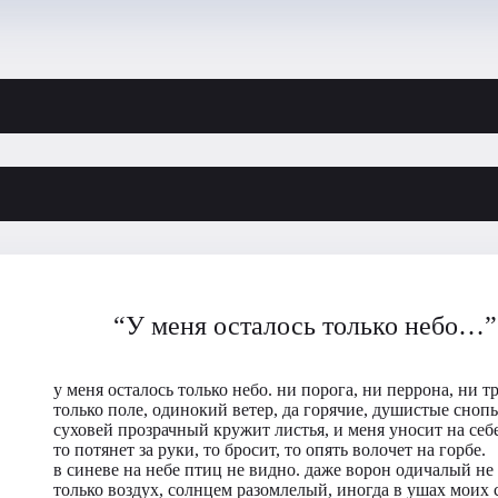
“У меня осталось только небо…”
у меня осталось только небо. ни порога, ни перрона, ни т
только поле, одинокий ветер, да горячие, душистые сноп
суховей прозрачный кружит листья, и меня уносит на себе
то потянет за руки, то бросит, то опять волочет на горбе.
в синеве на небе птиц не видно. даже ворон одичалый не 
только воздух, солнцем разомлелый, иногда в ушах моих 