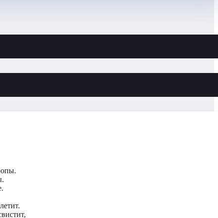
ропы.
ы.
.
летит.
свистит,