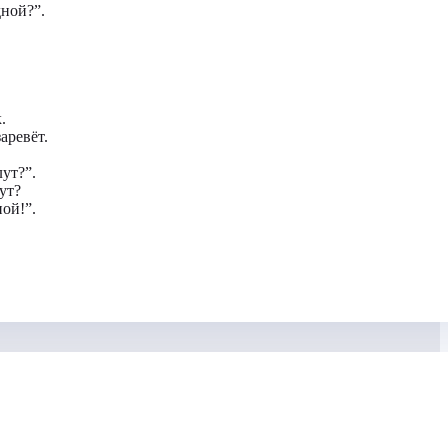
дной?”.
.
аревёт.
ут?”.
ут?
ой!”.