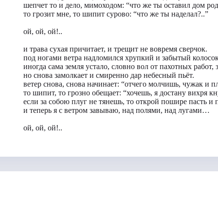
шепчет то и дело, мимоходом: “что же ты оставил дом ро
то грозит мне, то шипит сурово: “что же ты наделал?..”
ой, ой, ой!..
и трава сухая причитает, и трещит не вовремя сверчок.
под ногами ветра надломился хрупкий и забытый колосок
иногда сама земля устало, словно вол от пахотных работ, з
но снова замолкает и смиренно дар небесный пьёт.
ветер снова, снова начинает: “отчего молчишь, чужак и пл
то шипит, то грозно обещает: “хочешь, я достану вихря кн
если за собою плуг не тянешь, то открой пошире пасть и п
и теперь я с ветром завываю, над полями, над лугами…
ой, ой, ой!..