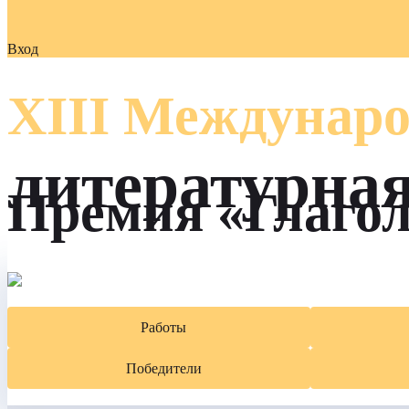
Вход
XIII Междунаро
литературна
Премия «Глаго
Работы
Победители