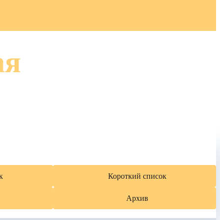
ая
к
Короткий список
Архив