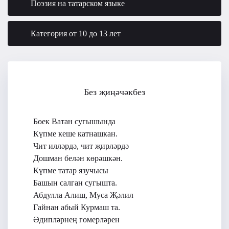
Поэзия на татарском языке
Категория от 10 до 13 лет
Без җиңәчәкбез
Бөек Ватан сугышында
Күпме кеше катнашкан.
Чит илләрдә, чит җирләрдә
Дошман белән көрәшкән.
Күпме татар язучысы
Башын салган сугышта.
Абдулла Алиш, Муса Җәлил
Гайнан абый Курмаш та.
Әдипләрнең гомерләрен