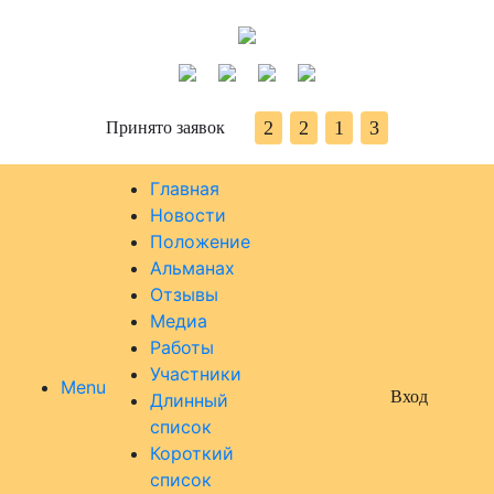
2
2
1
3
Принято заявок
Главная
Новости
Положение
Альманах
Отзывы
Медиа
Работы
Участники
Menu
Вход
Длинный
список
Короткий
список