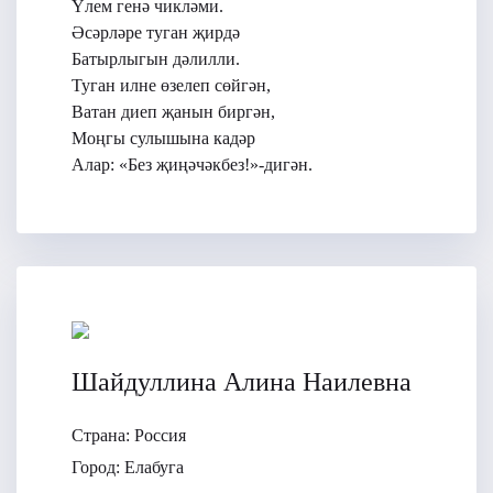
Үлем генә чикләми.
Әсәрләре туган җирдә
Батырлыгын дәлилли.
Туган илне өзелеп сөйгән,
Ватан диеп җанын биргән,
Моңгы сулышына кадәр
Алар: «Без җиңәчәкбез!»-дигән.
Шайдуллина Алина Наилевна
Страна:
Россия
Город:
Елабуга