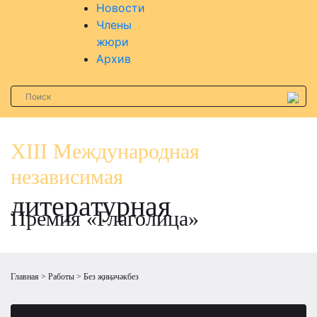
Новости
Члены
жюри
Архив
XIII Международная
независимая
литературная
Премия «Глаголица»
Главная
Работы
Без җиңәчәкбез