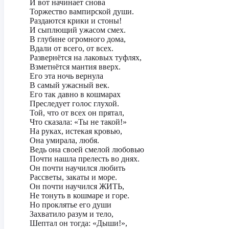
И вот начинает снова
Торжество вампирской души.
Раздаются крики и стоны!
И сыплющий ужасом смех.
В глубине огромного дома,
Вдали от всего, от всех.
Развернётся на лаковых туфлях,
Взметнётся мантия вверх.
Его эта ночь вернула
В самый ужасный век.
Его так давно в кошмарах
Преследует голос глухой.
Той, что от всех он прятал,
Что сказала: «Ты не такой!»
На руках, истекая кровью,
Она умирала, любя.
Ведь она своей смелой любовью
Почти нашла прелесть во днях.
Он почти научился любить
Рассветы, закаты и море.
Он почти научился ЖИТЬ,
Не тонуть в кошмаре и горе.
Но проклятье его души
Захватило разум и тело,
Шептал он тогда: «Дыши!»,