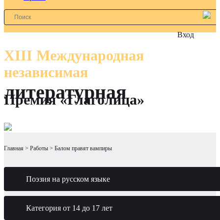
Вход
XIII Международная
независимая
литературная
Премия «Глаголица»
Главная
Работы
Балом правят вампиры
Поэзия на русском языке
Категория от 14 до 17 лет