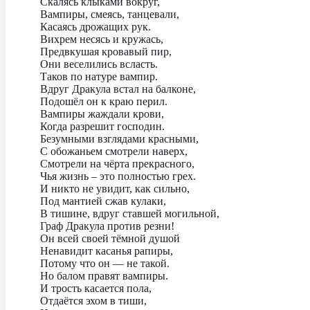
Скалясь клыками вокруг,
Вампиры, смеясь, танцевали,
Касаясь дрожащих рук.
Вихрем несясь и кружась,
Предвкушая кровавый пир,
Они веселились всласть.
Таков по натуре вампир.
Вдруг Дракула встал на балконе,
Подошёл он к краю перил.
Вампиры жаждали крови,
Когда разрешит господин.
Безумными взглядами красными,
С обожаньем смотрели наверх,
Смотрели на чёрта прекрасного,
Чья жизнь – это полностью грех.
И никто не увидит, как сильно,
Под мантией сжав кулаки,
В тишине, вдруг ставшей могильной,
Граф Дракула против резни!
Он всей своей тёмной душой
Ненавидит касанья рапиры,
Потому что он — не такой.
Но балом правят вампиры.
И трость касается пола,
Отдаётся эхом в тиши,