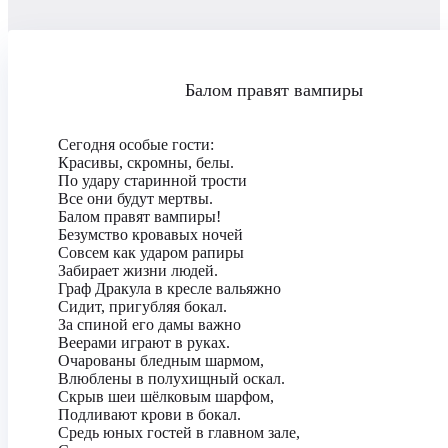
Балом правят вампиры
Сегодня особые гости:
Красивы, скромны, белы.
По удару старинной трости
Все они будут мертвы.
Балом правят вампиры!
Безумство кровавых ночей
Совсем как ударом рапиры
Забирает жизни людей.
Граф Дракула в кресле вальяжно
Сидит, пригубляя бокал.
За спиной его дамы важно
Веерами играют в руках.
Очарованы бледным шармом,
Влюблены в полухищный оскал.
Скрыв шеи шёлковым шарфом,
Подливают крови в бокал.
Средь юных гостей в главном зале,