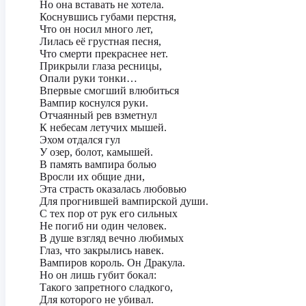
Но она вставать не хотела.
Коснувшись губами перстня,
Что он носил много лет,
Лилась её грустная песня,
Что смерти прекраснее нет.
Прикрыли глаза ресницы,
Опали руки тонки…
Впервые смогший влюбиться
Вампир коснулся руки.
Отчаянный рев взметнул
К небесам летучих мышей.
Эхом отдался гул
У озер, болот, камышей.
В память вампира болью
Вросли их общие дни,
Эта страсть оказалась любовью
Для прогнившей вампирской души.
С тех пор от рук его сильных
Не погиб ни один человек.
В душе взгляд вечно любимых
Глаз, что закрылись навек.
Вампиров король. Он Дракула.
Но он лишь губит бокал:
Такого запретного сладкого,
Для которого не убивал.