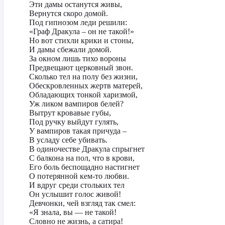
Эти дамы останутся живы,
Вернутся скоро домой.
Под гипнозом леди решили:
«Граф Дракула – он не такой!»
Но вот стихли крики и стоны,
И дамы сбежали домой.
За окном лишь тихо вороны
Предвещают церковный звон.
Сколько тел на полу без жизни,
Обескровленных жертв матерей,
Обладающих тонкой харизмой,
Уж ликом вампиров белей?
Вытрут кровавые губы,
Под ручку выйдут гулять,
У вампиров такая причуда –
В усладу себе убивать.
В одиночестве Дракула спрыгнет
С балкона на пол, что в крови,
Его боль беспощадно настигнет
О потерянной кем-то любви.
И вдруг среди стольких тел
Он услышит голос живой!
Девчонки, чей взгляд так смел:
«Я знала, вы — не такой!
Словно не жизнь, а сатира!