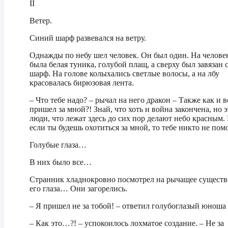
II
Ветер.
Синий шарф развевался на ветру.
Однажды по небу шел человек. Он был один. На челове
была белая туника, голубой плащ, а сверху был завязан
шарф. На голове колыхались светлые волосы, а на лбу
красовалась бирюзовая лента.
– Что тебе надо? – рычал на него дракон – Также как и в
пришел за мной?! Знай, что хоть и война закончена, но 
люди, что лежат здесь до сих пор делают небо красным.
если ты будешь охотиться за мной, то тебе никто не пом
Голубые глаза…
В них было все…
Странник хладнокровно посмотрел на рычащее существ
его глаза… Они загорелись.
– Я пришел не за тобой! – ответил голубоглазый юноша
– Как это…?! – успокоилось лохматое создание. – Не за