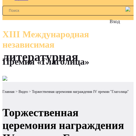
Вход
XIII Международная
независимая
литературная
Премия «Глаголица»
Главная
Видео
Торжественная церемония награждения IV премии "Глаголица"
Торжественная
церемония награждения