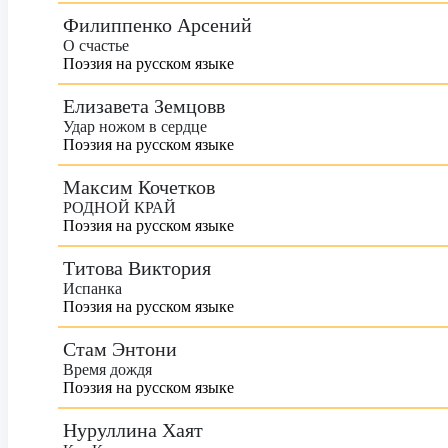
Филиппенко Арсений
О счастье
Поэзия на русском языке
Елизавета Земцовв
Удар ножом в сердце
Поэзия на русском языке
Максим Кочетков
РОДНОЙ КРАЙ
Поэзия на русском языке
Титова Виктория
Испанка
Поэзия на русском языке
Стам Энтони
Время дождя
Поэзия на русском языке
Нуруллина Хаят