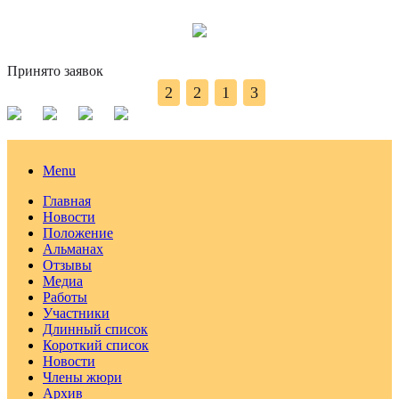
Принято заявок
2
2
1
3
Menu
Главная
Новости
Положение
Альманах
Отзывы
Медиа
Работы
Участники
Длинный список
Короткий список
Новости
Члены жюри
Архив