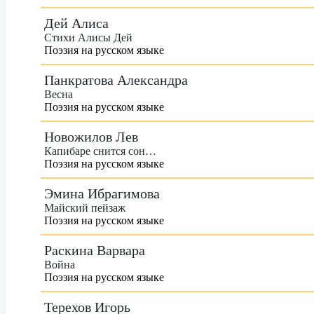
Дей Алиса
Стихи Алисы Дей
Поэзия на русском языке
Панкратова Александра
Весна
Поэзия на русском языке
Новожилов Лев
Капибаре снится сон…
Поэзия на русском языке
Эмина Ибрагимова
Майский пейзаж
Поэзия на русском языке
Раскина Варвара
Война
Поэзия на русском языке
Терехов Игорь