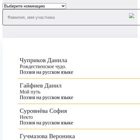
Чуприков Данила
Рождественское чудо.
Поэзия на русском языке
Гайфиев Данил
Мой путь
Поэзия на русском языке
Суровнёва София
Некто
Поэзия на русском языке
Гучмазова Вероника