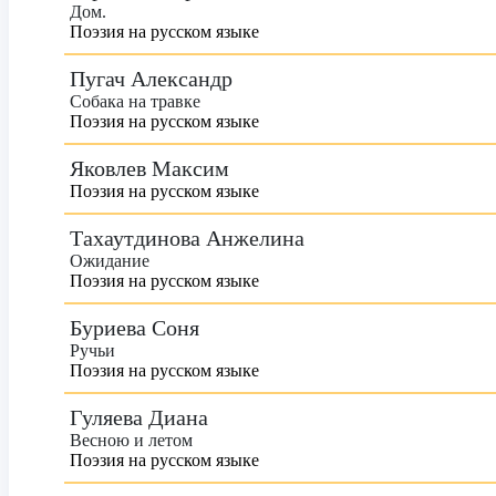
Дом.
Поэзия на русском языке
Пугач Александр
Собака на травке
Поэзия на русском языке
Яковлев Максим
Поэзия на русском языке
Тахаутдинова Анжелина
Ожидание
Поэзия на русском языке
Буриева Соня
Ручьи
Поэзия на русском языке
Гуляева Диана
Весною и летом
Поэзия на русском языке