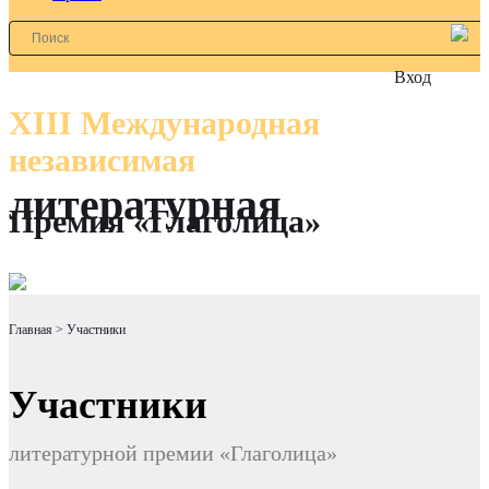
Вход
XIII Международная
независимая
литературная
Премия «Глаголица»
Главная
Участники
Участники
литературной премии «Глаголица»